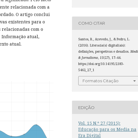
mente relacionada com a
ordado. O artigo conclui
vas existentes para o
COMO CITAR
s relacionadas com o
a Informação atual,
Santos, R., Azevedo, J., & Pedro, L.
xto atual.
(2016). Literacia(s) digital(ais):
definições, perspetivas e desafios.
Medi
& Jornalismo
,
15
(27), 17–44.
https://doi.org/10.14195/2183-
5462_27_1
Formatos Citação
EDIÇÃO
Vol. 15 N.º 27 (2015):
Educação para os Media na
Era Digital