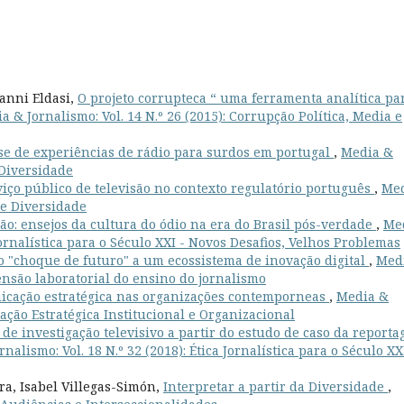
vanni Eldasi,
O projeto corrupteca “ uma ferramenta analítica pa
a & Jornalismo: Vol. 14 N.º 26 (2015): Corrupção Política, Media e
se de experiências de rádio para surdos em portugal
,
Media &
 Diversidade
viço público de televisão no contexto regulatório português
,
Me
a e Diversidade
o: ensejos da cultura do ódio na era do Brasil pós-verdade
,
Me
 Jornalística para o Século XXI - Novos Desafios, Velhos Problemas
 "choque de futuro" a um ecossistema de inovação digital
,
Med
mensão laboratorial do ensino do jornalismo
icação estratégica nas organizações contemporneas
,
Media &
cação Estratégica Institucional e Organizacional
de investigação televisivo a partir do estudo de caso da report
nalismo: Vol. 18 N.º 32 (2018): Ética Jornalística para o Século XX
ra, Isabel Villegas-Simón,
Interpretar a partir da Diversidade
,