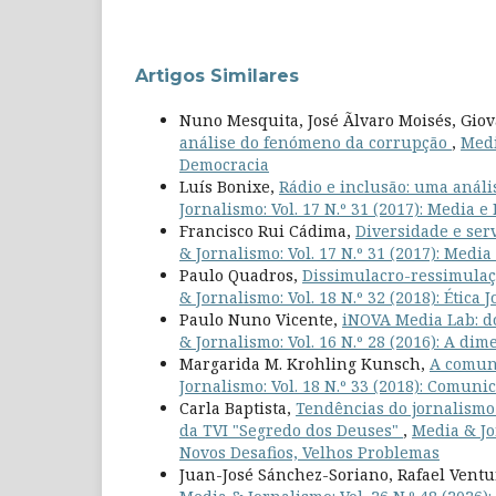
Artigos Similares
Nuno Mesquita, José Ãlvaro Moisés, Gio
análise do fenómeno da corrupção
,
Medi
Democracia
Luís Bonixe,
Rádio e inclusão: uma análi
Jornalismo: Vol. 17 N.º 31 (2017): Media e
Francisco Rui Cádima,
Diversidade e ser
& Jornalismo: Vol. 17 N.º 31 (2017): Medi
Paulo Quadros,
Dissimulacro-ressimulaçã
& Jornalismo: Vol. 18 N.º 32 (2018): Ética
Paulo Nuno Vicente,
iNOVA Media Lab: do
& Jornalismo: Vol. 16 N.º 28 (2016): A di
Margarida M. Krohling Kunsch,
A comun
Jornalismo: Vol. 18 N.º 33 (2018): Comuni
Carla Baptista,
Tendências do jornalismo 
da TVI "Segredo dos Deuses"
,
Media & Jor
Novos Desafios, Velhos Problemas
Juan-José Sánchez-Soriano, Rafael Ventu