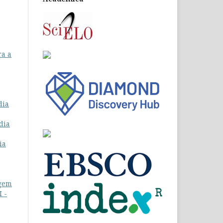
ra a
dia
dia
ia
agem
I -