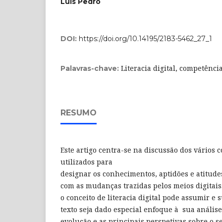
Luís Pedro
DOI:
https://doi.org/10.14195/2183-5462_27_1
Literacia digital, competência
Palavras-chave:
RESUMO
Este artigo centra-se na discussão dos vários 
utilizados para
designar os conhecimentos, aptidões e atitude
com as mudanças trazidas pelos meios digitais
o conceito de literacia digital pode assumir e 
texto seja dado especial enfoque à sua anális
evolução e as principais perspetivas sobre o se