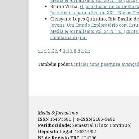
Media & Jornalismo: Vol. 26 N.º 48 (2026)
Bruno Viana,
O jornalismo no contexto 
Jornalística para o Século XXI - Novos D
Cleisyane Lopes Quintino, Rita Basílio d
Jovens: Um Estudo Exploratório com Est
Media & Jornalismo: Vol. 24 N.º 45 (2024
cidadania digital
<<
<
1
2
3
4
5
6
7
8
9
>
>>
Também poderá
iniciar uma pesquisa avançad
Media & Jornalismo
ISSN
1645‘5681 |
e-ISSN
2183-5462
Peridiocidade:
Semestral (Fluxo Contínuo)
Depósito Legal
: 186314/02
Nº de Registo ERC
: 124296