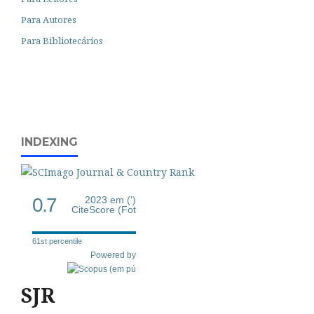
Para Autores
Para Bibliotecários
INDEXING
0.7
2023 em (')
CiteScore (Fot
61st percentile
Powered by
SJR