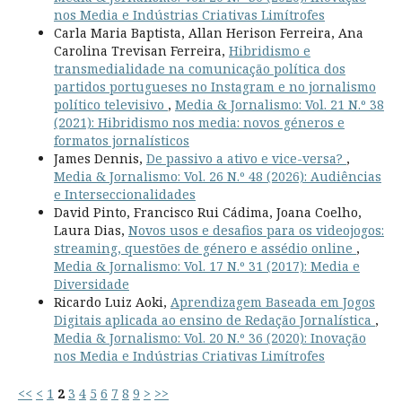
nos Media e Indústrias Criativas Limítrofes
Carla Maria Baptista, Allan Herison Ferreira, Ana
Carolina Trevisan Ferreira,
Hibridismo e
transmedialidade na comunicação política dos
partidos portugueses no Instagram e no jornalismo
político televisivo
,
Media & Jornalismo: Vol. 21 N.º 38
(2021): Hibridismo nos media: novos géneros e
formatos jornalísticos
James Dennis,
De passivo a ativo e vice-versa?
,
Media & Jornalismo: Vol. 26 N.º 48 (2026): Audiências
e Interseccionalidades
David Pinto, Francisco Rui Cádima, Joana Coelho,
Laura Dias,
Novos usos e desafios para os videojogos:
streaming, questões de género e assédio online
,
Media & Jornalismo: Vol. 17 N.º 31 (2017): Media e
Diversidade
Ricardo Luiz Aoki,
Aprendizagem Baseada em Jogos
Digitais aplicada ao ensino de Redação Jornalística
,
Media & Jornalismo: Vol. 20 N.º 36 (2020): Inovação
nos Media e Indústrias Criativas Limítrofes
<<
<
1
2
3
4
5
6
7
8
9
>
>>