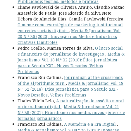
Publicidade: teorias, métodos e práticas
Eliane Pawlowski de Oliveira Araújo, Claudio Paixão
Anastácio de Paula, Jose Ricardo da Silva Neto,
Débora de Almeida Dias, Camila Pawlowski Ferreira,
O meme como estratégia de marketing institucional
em redes sociais digitais
,
Media & Jornalismo: Vol.
20 N.º 36 (2020): Inovação nos Media e Indústrias
Criativas Limítrofes
Pedro Coelho, Marisa Torres da Silva,
O lucro social
e financeiro do jornalismo de investigação
,
Media &
Jornalismo: Vol. 18 N.º 32 (2018): Ética Jornalística
para o Século XXI - Novos Desafios, Velhos
Problemas
Francisco Rui Cádima,
Journalism at the crossroads
of the algorithmic turn
,
Media & Jornalismo: Vol. 18
N.º 32 (2018): Ética Jornalística para o Século XXI -
Novos Desafios, Velhos Problemas
Thales Vilela Lelo,
A naturalização do assédio moral
no jornalismo digital
,
Media & Jornalismo: Vol. 21
N.º 38 (2021): Hibridismo nos media: novos géneros e
formatos jornalísticos
Francisco Rui Cádima,
A Memória e a Era Digital
,
Media & Jornalismo: Vol. 20 N.º 36 (2020): Inovação