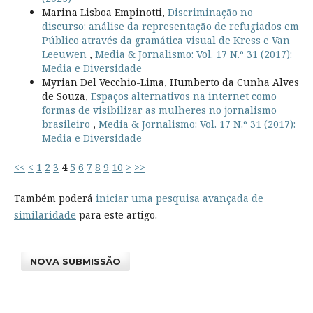
Marina Lisboa Empinotti,
Discriminação no
discurso: análise da representação de refugiados em
Público através da gramática visual de Kress e Van
Leeuwen
,
Media & Jornalismo: Vol. 17 N.º 31 (2017):
Media e Diversidade
Myrian Del Vecchio-Lima, Humberto da Cunha Alves
de Souza,
Espaços alternativos na internet como
formas de visibilizar as mulheres no jornalismo
brasileiro
,
Media & Jornalismo: Vol. 17 N.º 31 (2017):
Media e Diversidade
<<
<
1
2
3
4
5
6
7
8
9
10
>
>>
Também poderá
iniciar uma pesquisa avançada de
similaridade
para este artigo.
NOVA SUBMISSÃO