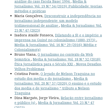
análise do caso Escola Base/ 1994
,
Media &
Jornalismo: Vol. 19 N.º 34 (2019): Publicidade: teorias,
métodos e práticas
Maria Gonçalves,
Desconstruir a independência no
jornalismo independente: um modelo
tridimensional de análise
,
Media & Jornalismo: Vol.
25 N.º 47 (2025)
Isadora Ataíde Fonseca,
Dilatando a fé e o império: a
imprensa na Guiné no colonialismo (1880-1973)
,
Media & Jornalismo: Vol. 16 N.º 29 (2016): Média e
Colonialismo(s)
Bruno Viana,
O jornalismo no contexto da Web
Semntica
,
Media & Jornalismo: Vol. 18 N.º 32 (2018):
Ética Jornalística para o Século XXI - Novos Desafios,
Velhos Problemas
Cristina Ponte,
O legado de Nelson Traquina no
estudo dos media e do jornalismo
,
Media &
Jornalismo: Vol. 20 N.º 37 (2020): O ensino e o estudo
dos media e de jornalismo “ tributo a Nelson
Traquina
Dina Margato, Jorge Vieira,
Relação entre jornalismo
e público (s)
,
Media & Jornalismo: Vol. 25 N.º 47
(2025)