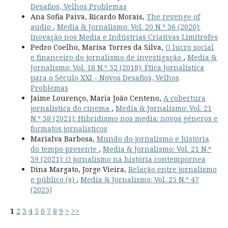
Desafios, Velhos Problemas
Ana Sofia Paiva, Ricardo Morais,
The revenge of
audio
,
Media & Jornalismo: Vol. 20 N.º 36 (2020):
Inovação nos Media e Indústrias Criativas Limítrofes
Pedro Coelho, Marisa Torres da Silva,
O lucro social
e financeiro do jornalismo de investigação
,
Media &
Jornalismo: Vol. 18 N.º 32 (2018): Ética Jornalística
para o Século XXI - Novos Desafios, Velhos
Problemas
Jaime Lourenço, Maria João Centeno,
A cobertura
jornalística do cinema
,
Media & Jornalismo: Vol. 21
N.º 38 (2021): Hibridismo nos media: novos géneros e
formatos jornalísticos
Marialva Barbosa,
Mundo do jornalismo e história
do tempo presente
,
Media & Jornalismo: Vol. 21 N.º
39 (2021): O jornalismo na história contempornea
Dina Margato, Jorge Vieira,
Relação entre jornalismo
e público (s)
,
Media & Jornalismo: Vol. 25 N.º 47
(2025)
1
2
3
4
5
6
7
8
9
>
>>