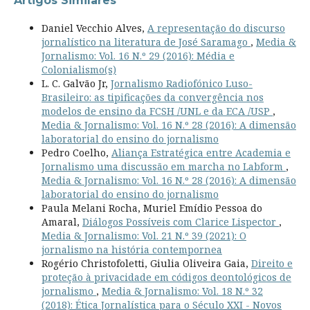
Artigos Similares
Daniel Vecchio Alves,
A representação do discurso
jornalístico na literatura de José Saramago
,
Media &
Jornalismo: Vol. 16 N.º 29 (2016): Média e
Colonialismo(s)
L. C. Galvão Jr,
Jornalismo Radiofónico Luso-
Brasileiro: as tipificações da convergência nos
modelos de ensino da FCSH /UNL e da ECA /USP
,
Media & Jornalismo: Vol. 16 N.º 28 (2016): A dimensão
laboratorial do ensino do jornalismo
Pedro Coelho,
Aliança Estratégica entre Academia e
Jornalismo uma discussão em marcha no Labform
,
Media & Jornalismo: Vol. 16 N.º 28 (2016): A dimensão
laboratorial do ensino do jornalismo
Paula Melani Rocha, Muriel Emídio Pessoa do
Amaral,
Diálogos Possíveis com Clarice Lispector
,
Media & Jornalismo: Vol. 21 N.º 39 (2021): O
jornalismo na história contempornea
Rogério Christofoletti, Giulia Oliveira Gaia,
Direito e
proteção à privacidade em códigos deontológicos de
jornalismo
,
Media & Jornalismo: Vol. 18 N.º 32
(2018): Ética Jornalística para o Século XXI - Novos