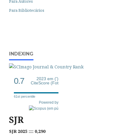
Para Autores
Para Bibliotecários
INDEXING
0.7
2023 em (')
CiteScore (Fot
61st percentile
Powered by
SJR
SJR 2025 :::: 0,290