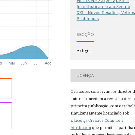
Vol. 18 N.º 32 (2018): Ética
Jornalística para o Século
XXI - Novos Desafios, Velho
Problemas
SECÇÃO
Artigos
LICENÇA
Os autores conservam os direitos 
autor e concedem à revista o direit
primeira publicação, com o trabal
simultaneamente licenciado sob
a
Licença Creative Commons
Attribution
que permite a partilha
trabalho com reconhecimento da