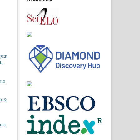
agem
I -
smo
a &
ara