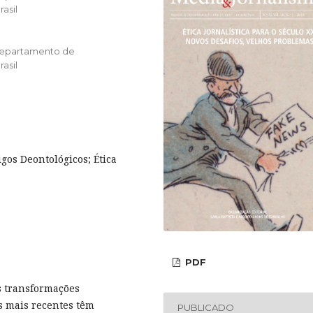
asil
 Departamento de
asil
gos Deontológicos; Ética
PDF
As transformações
s mais recentes têm
PUBLICADO