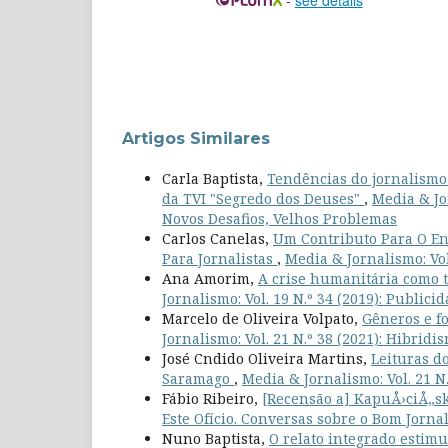
Artigos Similares
Carla Baptista,
Tendências do jornalismo 
da TVI "Segredo dos Deuses"
,
Media & Jor
Novos Desafios, Velhos Problemas
Carlos Canelas,
Um Contributo Para O En
Para Jornalistas
,
Media & Jornalismo: Vol
Ana Amorim,
A crise humanitária como t
Jornalismo: Vol. 19 N.º 34 (2019): Publici
Marcelo de Oliveira Volpato,
Gêneros e fo
Jornalismo: Vol. 21 N.º 38 (2021): Hibrid
José Cndido Oliveira Martins,
Leituras d
Saramago
,
Media & Jornalismo: Vol. 21 N
Fábio Ribeiro,
[Recensão a] KapuÅ›ciÅ„ski
Este Ofício. Conversas sobre o Bom Jorna
Nuno Baptista,
O relato integrado estimu