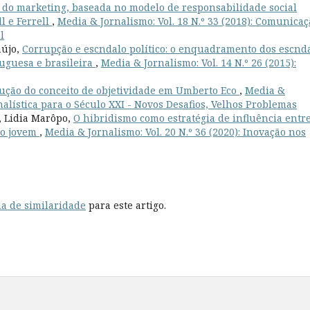
 do marketing, baseada no modelo de responsabilidade social
l e Ferrell
,
Media & Jornalismo: Vol. 18 N.º 33 (2018): Comunicaç
l
aújo,
Corrupção e escndalo político: o enquadramento dos escnd
uguesa e brasileira
,
Media & Jornalismo: Vol. 14 N.º 26 (2015):
olução do conceito de objetividade em Umberto Eco
,
Media &
ornalística para o Século XXI - Novos Desafios, Velhos Problemas
, Lidia Marôpo,
O hibridismo como estratégia de influência entr
co jovem
,
Media & Jornalismo: Vol. 20 N.º 36 (2020): Inovação nos
a de similaridade
para este artigo.