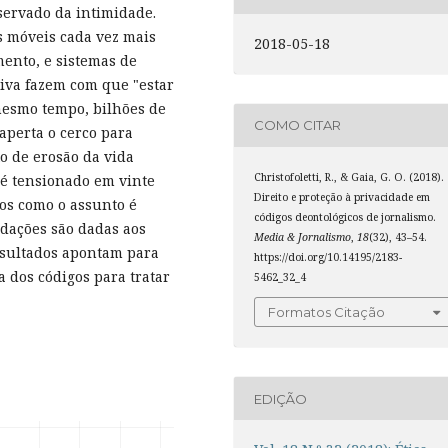
servado da intimidade.
s móveis cada vez mais
2018-05-18
ento, e sistemas de
iva fazem com que "estar
 mesmo tempo, bilhões de
COMO CITAR
aperta o cerco para
to de erosão da vida
Christofoletti, R., & Gaia, G. O. (2018).
 é tensionado em vinte
Direito e proteção à privacidade em
os como o assunto é
códigos deontológicos de jornalismo.
dações são dadas aos
Media & Jornalismo
,
18
(32), 43–54.
resultados apontam para
https://doi.org/10.14195/2183-
a dos códigos para tratar
5462_32_4
Formatos Citação
EDIÇÃO