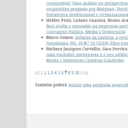
corporativa? Uma análise na perspectiva
corporativa proposto por Maignan, Ferrel
Estratégica Institucional e Organizaciona
Hélder Prior, Liziane Guazina, Bruno Ar
face oculta e mensalão na imprensa port
Corrupção Política, Media e Democracia
Marco Gomes,
Debates da história: a ev
Jornalismo: Vol. 18 N.º 32 (2018): Ética J
Bárbara Janiques Carvalho, Sara Pereira
uma youtuber portuguesa e o seu públi
Media e Indústrias Criativas Limítrofes
<<
<
1
2
3
4
5
6
7
8
9
10
>
>>
Também poderá
iniciar uma pesquisa avançad