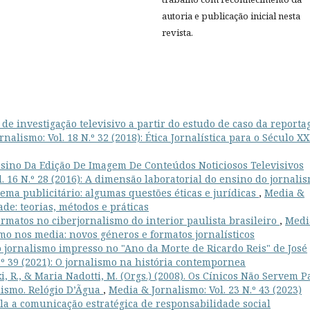
autoria e publicação inicial nesta
revista.
de investigação televisivo a partir do estudo de caso da report
nalismo: Vol. 18 N.º 32 (2018): Ética Jornalística para o Século XX
sino Da Edição De Imagem De Conteúdos Noticiosos Televisivos
. 16 N.º 28 (2016): A dimensão laboratorial do ensino do jornali
ema publicitário: algumas questões éticas e jurídicas
,
Media &
dade: teorias, métodos e práticas
rmatos no ciberjornalismo do interior paulista brasileiro
,
Medi
ismo nos media: novos géneros e formatos jornalísticos
o jornalismo impresso no "Ano da Morte de Ricardo Reis" de José
.º 39 (2021): O jornalismo na história contempornea
, R., & Maria Nadotti, M. (Orgs.) (2008). Os Cínicos Não Servem P
lismo. Relógio D’Ãgua
,
Media & Jornalismo: Vol. 23 N.º 43 (2023)
la a comunicação estratégica de responsabilidade social