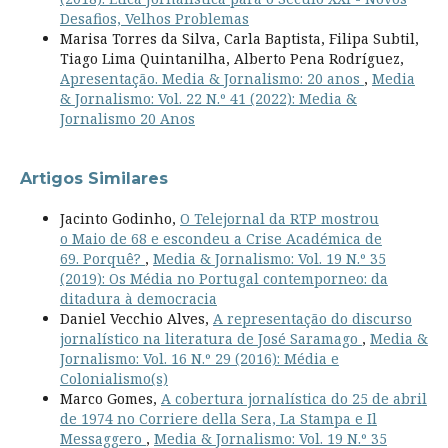
Desafios, Velhos Problemas
Marisa Torres da Silva, Carla Baptista, Filipa Subtil,
Tiago Lima Quintanilha, Alberto Pena Rodríguez,
Apresentação. Media & Jornalismo: 20 anos
,
Media
& Jornalismo: Vol. 22 N.º 41 (2022): Media &
Jornalismo 20 Anos
Artigos Similares
Jacinto Godinho,
O Telejornal da RTP mostrou
o Maio de 68 e escondeu a Crise Académica de
69. Porquê?
,
Media & Jornalismo: Vol. 19 N.º 35
(2019): Os Média no Portugal contemporneo: da
ditadura à democracia
Daniel Vecchio Alves,
A representação do discurso
jornalístico na literatura de José Saramago
,
Media &
Jornalismo: Vol. 16 N.º 29 (2016): Média e
Colonialismo(s)
Marco Gomes,
A cobertura jornalística do 25 de abril
de 1974 no Corriere della Sera, La Stampa e Il
Messaggero
,
Media & Jornalismo: Vol. 19 N.º 35