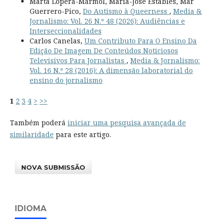
Marta Lopera-Mármol, María-José Establés, Mar
Guerrero-Pico,
Do Autismo à Queerness
,
Media &
Jornalismo: Vol. 26 N.º 48 (2026): Audiências e
Interseccionalidades
Carlos Canelas,
Um Contributo Para O Ensino Da
Edição De Imagem De Conteúdos Noticiosos
Televisivos Para Jornalistas
,
Media & Jornalismo:
Vol. 16 N.º 28 (2016): A dimensão laboratorial do
ensino do jornalismo
1
2
3
4
>
>>
Também poderá
iniciar uma pesquisa avançada de
similaridade
para este artigo.
NOVA SUBMISSÃO
IDIOMA