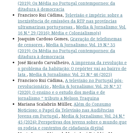
(2019): Os Média no Portugal contemporneo: da
ditadura à democracia
Francisco Rui Cádima,
Televisão e império: sobre a
inexistência de emissões da RTP nas províncias
ultramarinas portuguesas
,
Media & Jornalismo: Vol.
16 N.º 29 (2016): Média e Colonialismo(s)
Joaquim Cardoso Gomes,
Gravação de telefonemas
de censores
,
Media & Jornalismo: Vol. 19 N.º 35
(2019): Os Média no Portugal contemporneo: da
ditadura à democracia
José Ricardo Carvalheiro,
A imprensa da revolução e
o problema da habitação: O repórter vai ao bairro de
lata
,
Media & Jornalismo: Vol. 25 N.º 46 (2025)
Francisco Rui Cádima,
A televisão no Portugal pós-
revolucionário
,
Media & Jornalismo: Vol. 20 N.º 37
(2020): O ensino e o estudo dos media e de
jornalismo “ tributo a Nelson Traquina
Mariana Scalabrin Müller,
Além do Consumo
Noticioso: o Papel da Televisão nas Audiências
Jovens em Portugal
,
Media & Jornalismo: Vol. 24 N.º
45 (2024): Perspetivas dos jovens sobre o mundo que
os rodeia e contextos de cidadania digital