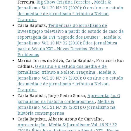
Ferreira,
Big Show Cristina Ferreira
,
Media &
Jornalismo: Vol. 20 N.º 37 (2020): O ensino e o estudo
dos media e de jornalismo “ tributo a Nelson
Traquina
Carla Baptista,
Tendências do jornalismo de
investigação televisivo a partir do estudo de caso da
reportagem da TVI "Segredo dos Deuses"
,
Media &
Jornalismo: Vol. 18 N.º 32 (2018): Ética Jornalística
para o Século XXI - Novos Desafios, Velhos
Problemas
Marisa Torres da Silva, Carla Baptista, Francisco Rui
Cádima,
O ensino e o estudo dos media e de
jornalismo: tributo a Nelson Traquina
,
Media &
Jornalismo: Vol. 20 N.º 37 (2020): O ensino e o estudo
dos media e de jornalismo “ tributo a Nelson
Traquina
Carla Baptista, Jorge Pedro Sousa,
Apresentação. O
jornalismo na história contempornea
,
Media &
Jornalismo: Vol. 21 N.º 39 (2021): O jornalismo na
história contempornea
Carla Baptista, Alberto Arons de Carvalho,
Apresentação
,
Media & Jornalismo: Vol. 18 N.º 32
(2018): Ética Jornalística para o Século XXI - Novos