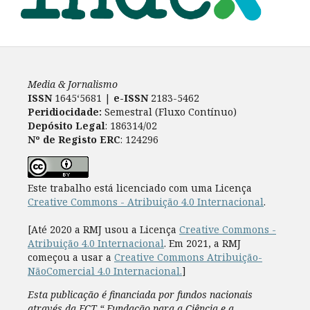
Media & Jornalismo
ISSN
1645‘5681 |
e-ISSN
2183-5462
Peridiocidade:
Semestral (Fluxo Contínuo)
Depósito Legal
: 186314/02
Nº de Registo ERC
: 124296
Este trabalho está licenciado com uma Licença
Creative Commons - Atribuição 4.0 Internacional
.
[Até 2020 a RMJ usou a Licença
Creative Commons -
Atribuição 4.0 Internacional
. Em 2021, a RMJ
começou a usar a
Creative Commons Atribuição-
NãoComercial 4.0 Internacional.
]
Esta publicação é financiada por fundos nacionais
através da FCT “ Fundação para a Ciência e a