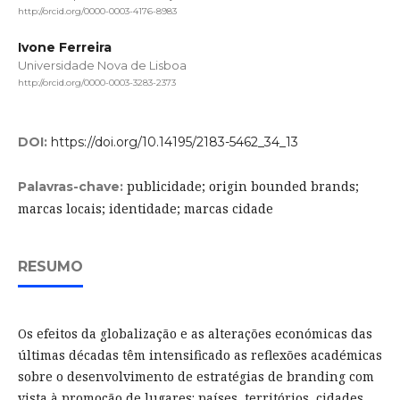
http://orcid.org/0000-0003-4176-8983
Ivone Ferreira
Universidade Nova de Lisboa
http://orcid.org/0000-0003-3283-2373
DOI:
https://doi.org/10.14195/2183-5462_34_13
publicidade; origin bounded brands;
Palavras-chave:
marcas locais; identidade; marcas cidade
RESUMO
Os efeitos da globalização e as alterações económicas das
últimas décadas têm intensificado as reflexões académicas
sobre o desenvolvimento de estratégias de branding com
vista à promoção de lugares: países, territórios, cidades.