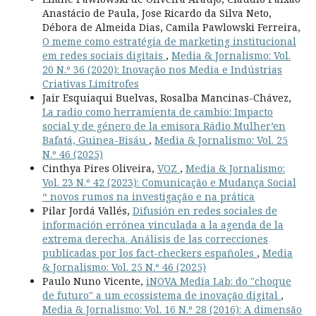
Anastácio de Paula, Jose Ricardo da Silva Neto,
Débora de Almeida Dias, Camila Pawlowski Ferreira,
O meme como estratégia de marketing institucional
em redes sociais digitais
,
Media & Jornalismo: Vol.
20 N.º 36 (2020): Inovação nos Media e Indústrias
Criativas Limítrofes
Jair Esquiaqui Buelvas, Rosalba Mancinas-Chávez,
La radio como herramienta de cambio: Impacto
social y de género de la emisora Rádio Mulher’en
Bafatá, Guinea-Bisáu
,
Media & Jornalismo: Vol. 25
N.º 46 (2025)
Cinthya Pires Oliveira,
VOZ
,
Media & Jornalismo:
Vol. 23 N.º 42 (2023): Comunicação e Mudança Social
“ novos rumos na investigação e na prática
Pilar Jordá Vallés,
Difusión en redes sociales de
información errónea vinculada a la agenda de la
extrema derecha. Análisis de las correcciones
publicadas por los fact-checkers españoles
,
Media
& Jornalismo: Vol. 25 N.º 46 (2025)
Paulo Nuno Vicente,
iNOVA Media Lab: do "choque
de futuro" a um ecossistema de inovação digital
,
Media & Jornalismo: Vol. 16 N.º 28 (2016): A dimensão