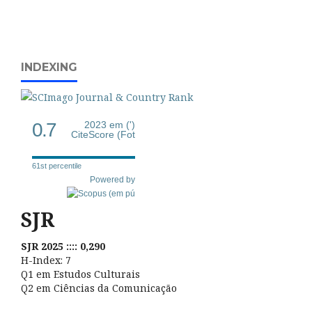
INDEXING
0.7
2023 em (')
CiteScore (Fot
61st percentile
Powered by
SJR
SJR 2025 :::: 0,290
H-Index: 7
Q1 em Estudos Culturais
Q2 em Ciências da Comunicação