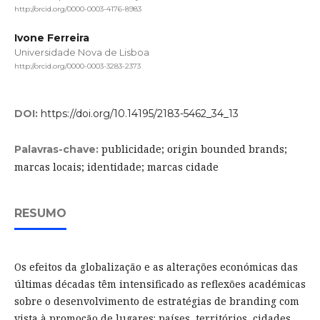
http://orcid.org/0000-0003-4176-8983
Ivone Ferreira
Universidade Nova de Lisboa
http://orcid.org/0000-0003-3283-2373
DOI:
https://doi.org/10.14195/2183-5462_34_13
publicidade; origin bounded brands;
Palavras-chave:
marcas locais; identidade; marcas cidade
RESUMO
Os efeitos da globalização e as alterações económicas das
últimas décadas têm intensificado as reflexões académicas
sobre o desenvolvimento de estratégias de branding com
vista à promoção de lugares: países, territórios, cidades.