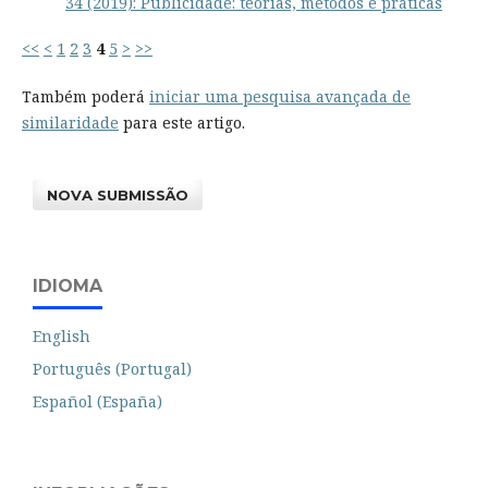
34 (2019): Publicidade: teorias, métodos e práticas
<<
<
1
2
3
4
5
>
>>
Também poderá
iniciar uma pesquisa avançada de
similaridade
para este artigo.
NOVA SUBMISSÃO
IDIOMA
English
Português (Portugal)
Español (España)