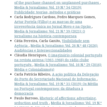
of the purchase channel on unplanned purchases
,
Media & Jornalismo: Vol. 19 N.º 34 (2019):
Publicidade: teorias, métodos e práticas
Carla Rodrigues Cardoso, Pedro Marques Gomes,
Artur Portela (Filho) e as marcas de uma
irreverência única no Jornal Novo e na Opção
,
Media & Jornalismo: Vol. 21 N.º 39 (2021): O
jornalismo na história contempornea
Cátia Ferreira, Carla Ganito,
Visibilidade sem
Agência
,
Media & Jornalismo: Vol. 26 N.º 48 (2026):
Audiências e Interseccionalidades
Cláudia Henriques,
O imaginário colonial português
na revista antena (1965-1968) do rádio clube
português
,
Media & Jornalismo: Vol. 16 N.º 29 (2016):
Média e Colonialismo(s)
Carla Patrícia Ribeiro,
A ação política da Delegação
do Porto do Secretariado Nacional de Informação
,
Media & Jornalismo: Vol. 19 N.º 35 (2019): Os Média
no Portugal contemporneo: da ditadura à
democracia
Paulo Barroso,
Rhetoric of affections: advertising,
seduction and truth
,
Media & Jornalismo: Vol. 19 N.º