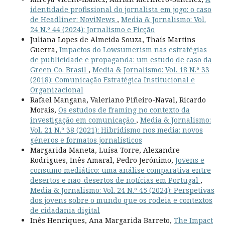
identidade profissional do jornalista em jogo: o caso
de Headliner: NoviNews
,
Media & Jornalismo: Vol.
24 N.º 44 (2024): Jornalismo e Ficção
Juliana Lopes de Almeida Souza, Thaís Martins
Guerra,
Impactos do Lowsumerism nas estratégias
de publicidade e propaganda: um estudo de caso da
Green Co. Brasil
,
Media & Jornalismo: Vol. 18 N.º 33
(2018): Comunicação Estratégica Institucional e
Organizacional
Rafael Mangana, Valeriano Piñeiro-Naval, Ricardo
Morais,
Os estudos de framing no contexto da
investigação em comunicação
,
Media & Jornalismo:
Vol. 21 N.º 38 (2021): Hibridismo nos media: novos
géneros e formatos jornalísticos
Margarida Maneta, Luísa Torre, Alexandre
Rodrigues, Inês Amaral, Pedro Jerónimo,
Jovens e
consumo mediático: uma análise comparativa entre
desertos e não-desertos de notícias em Portugal
,
Media & Jornalismo: Vol. 24 N.º 45 (2024): Perspetivas
dos jovens sobre o mundo que os rodeia e contextos
de cidadania digital
Inês Henriques, Ana Margarida Barreto,
The Impact