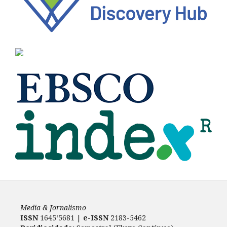
Media & Jornalismo
ISSN
1645‘5681 |
e-ISSN
2183-5462