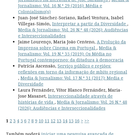
Jornalismo: Vol. 16 N.º 29 (2016): Média e
Colonialismo(s)
Juan-José Sánchez-Soriano, Rafael Ventura, Isabel
Villegas-Simón,
Interpretar a partir da Diversidade
,
Media & Jornalismo: Vol. 26 N.º 48 (2026): Audiências
e Interseccionalidades
Jaime Lourenço, Maria João Centeno,
A Evolução da
Imprensa sobre Cinema em Portugal
,
Media &
Jornalismo: Vol. 19 N.º 35 (2019): Os Média no
Portugal contemporneo: da ditadura à democracia
Patrícia Ascensão,
Serviço público e regiões:
reflexões em torno da informação de mbito regional
,
Media & Jornalismo: Vol. 17 N.º 31 (2017): Media e
Diversidade
Laura Fernández, Vítor Blanco Fernández, Maria-
Jose Masanet,
Interseccionalidade através de
histórias de vida
,
Media & Jornalismo: Vol. 26 N.º 48
(2026): Audiências e Interseccionalidades
1
2
3
4
5
6
7
8
9
10
11
12
13
14
15
16
>
>>
Também poderá
iniciar uma pesquisa avançada de