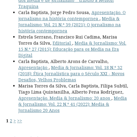
dos media e de jornalismo “ tributo a Nelson
Traquina
Carla Baptista, Jorge Pedro Sousa,
Apresentação. O
jornalismo na história contempornea
,
Media &
Jornalismo: Vol. 21 N.º 39 (2021): O jornalismo na
história contempornea
Estrela Serrano, Francisco Rui Cadima, Marisa
Torres da Silva,
Editorial
,
Media & Jornalismo: Vol.
15 N.º 27 (2015): Educação para os Media na Era
Digital
Carla Baptista, Alberto Arons de Carvalho,
Apresentação
,
Media & Jornalismo: Vol. 18 N.º 32
(2018): Ética Jornalística para o Século XXI - Novos
Desafios, Velhos Problemas
Marisa Torres da Silva, Carla Baptista, Filipa Subtil,
Tiago Lima Quintanilha, Alberto Pena Rodríguez,
Apresentação. Media & Jornalismo: 20 anos
,
Media
& Jornalismo: Vol. 22 N.º 41 (2022): Media &
Jornalismo 20 Anos
1
2
>
>>