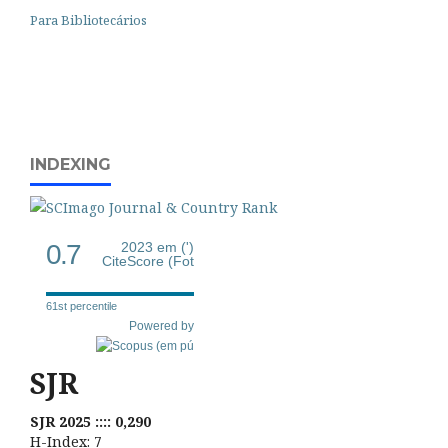
Para Bibliotecários
INDEXING
0.7
2023 em (')
CiteScore (Fot
61st percentile
Powered by
SJR
SJR 2025 :::: 0,290
H-Index: 7