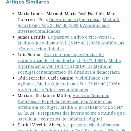
Artigos Similares
Marta Lopera-Mármol, María-José Establés, Mar
Guerrero-Pico,
Do Autismo à Queerness
,
Media &
Jornalismo: Vol. 26 N.º 48 (2026): Audiências e
Interseccionalidades
James Dennis,
De passivo a ativo e vice-versa?
,
Media & Jornalismo: Vol. 26 N.º 48 (2026): Audiências
e Interseccionalidades
Luís Bonixe,
As primeiras experiências de
radiodifusão local em Portugal (1977-1984)
,
Media
& Jornalismo: Vol. 19 N.º 35 (2019): Os Média no
Portugal contemporneo: da ditadura à democracia
Cátia Ferreira, Carla Ganito,
Visibilidade sem
Agência
,
Media & Jornalismo: Vol. 26 N.º 48 (2026):
Audiências e Interseccionalidades
Mariana Scalabrin Müller,
Além do Consumo
Noticioso: o Papel da Televisão nas Audiências
Jovens em Portugal
,
Media & Jornalismo: Vol. 24 N.º
45 (2024): Perspetivas dos jovens sobre o mundo que
os rodeia e contextos de cidadania digital
Daniel Vecchio Alves,
A representação do discurso
jornalístico na literatura de José Saramago
,
Media &