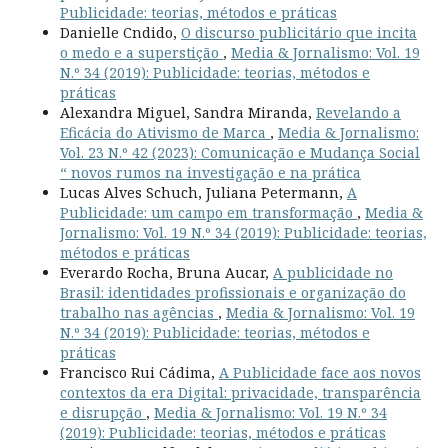
Publicidade: teorias, métodos e práticas
Danielle Cndido,
O discurso publicitário que incita
o medo e a superstição
,
Media & Jornalismo: Vol. 19
N.º 34 (2019): Publicidade: teorias, métodos e
práticas
Alexandra Miguel, Sandra Miranda,
Revelando a
Eficácia do Ativismo de Marca
,
Media & Jornalismo:
Vol. 23 N.º 42 (2023): Comunicação e Mudança Social
“ novos rumos na investigação e na prática
Lucas Alves Schuch, Juliana Petermann,
A
Publicidade: um campo em transformação
,
Media &
Jornalismo: Vol. 19 N.º 34 (2019): Publicidade: teorias,
métodos e práticas
Everardo Rocha, Bruna Aucar,
A publicidade no
Brasil: identidades profissionais e organização do
trabalho nas agências
,
Media & Jornalismo: Vol. 19
N.º 34 (2019): Publicidade: teorias, métodos e
práticas
Francisco Rui Cádima,
A Publicidade face aos novos
contextos da era Digital: privacidade, transparência
e disrupção
,
Media & Jornalismo: Vol. 19 N.º 34
(2019): Publicidade: teorias, métodos e práticas