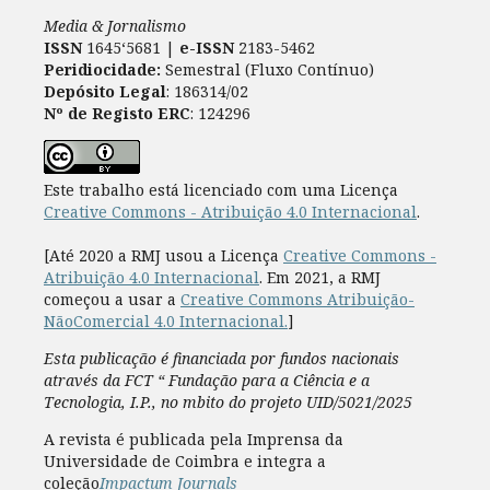
Media & Jornalismo
ISSN
1645‘5681 |
e-ISSN
2183-5462
Peridiocidade:
Semestral (Fluxo Contínuo)
Depósito Legal
: 186314/02
Nº de Registo ERC
: 124296
Este trabalho está licenciado com uma Licença
Creative Commons - Atribuição 4.0 Internacional
.
[Até 2020 a RMJ usou a Licença
Creative Commons -
Atribuição 4.0 Internacional
. Em 2021, a RMJ
começou a usar a
Creative Commons Atribuição-
NãoComercial 4.0 Internacional.
]
Esta publicação é financiada por fundos nacionais
através da FCT “ Fundação para a Ciência e a
Tecnologia, I.P., no mbito do projeto UID/5021/2025
A revista é publicada pela Imprensa da
Universidade de Coimbra e integra a
coleção
Impactum Journals