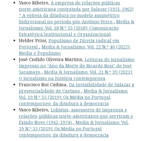
Vasco Ribeiro,
A empresa de relações públicas
norte-americana contratada por Salazar (1951-1962)
“ A estreia da ditadura no modelo assimétrico
bidirecional no período pós-António Ferro
,
Media &
Jornalismo: Vol. 18 N.º 33 (2018): Comunicação
Estratégica Institucional e Organizacional
Helder Prior,
Populismo de Direita radical em
Portugal
,
Media & Jornalismo: Vol. 22 N.º 40 (2022):
Media e Populismo
José Cndido Oliveira Martins,
Leituras do jornalismo
impresso no "Ano da Morte de Ricardo Reis" de José
Saramago
,
Media & Jornalismo: Vol. 21 N.º 39 (2021):
O jornalismo na história contempornea
Francisco Rui Cádima,
Da invisibilidade de Salazar à
presencialidade de Caetano
,
Media & Jornalismo:
Vol. 19 N.º 35 (2019): Os Média no Portugal
contemporneo: da ditadura à democracia
Vasco Ribeiro,
Lobistas, assessores de imprensa e
relações-públicas norte-americanos que serviram o
Estado Novo (1942-1974)
,
Media & Jornalismo: Vol.
19 N.º 35 (2019): Os Média no Portugal
contemporneo: da ditadura à democracia