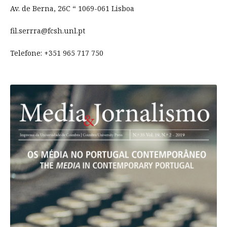
Av. de Berna, 26C “ 1069-061 Lisboa
fil.serrra@fcsh.unl.pt
Telefone: +351 965 717 750