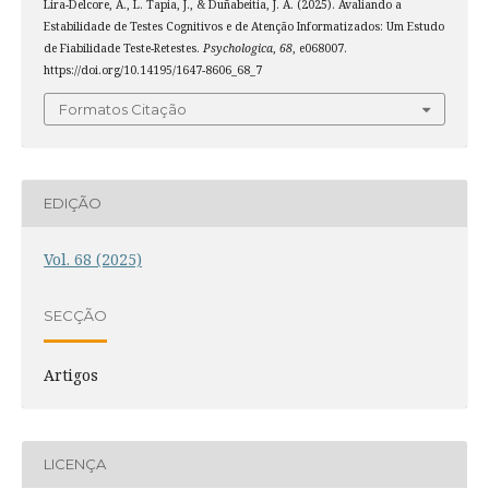
Lira-Delcore, A., L. Tapia, J., & Duñabeitia, J. A. (2025). Avaliando a
Estabilidade de Testes Cognitivos e de Atenção Informatizados: Um Estudo
de Fiabilidade Teste-Retestes.
Psychologica
,
68
, e068007.
https://doi.org/10.14195/1647-8606_68_7
Formatos Citação
EDIÇÃO
Vol. 68 (2025)
SECÇÃO
Artigos
LICENÇA