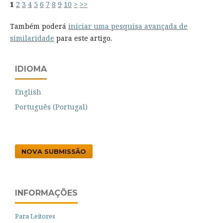
1
2
3
4
5
6
7
8
9
10
>
>>
Também poderá
iniciar uma pesquisa avançada de
similaridade
para este artigo.
IDIOMA
English
Português (Portugal)
NOVA SUBMISSÃO
INFORMAÇÕES
Para Leitores