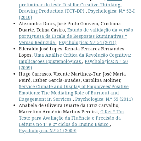
preliminar do teste Test for Creative Thinking-
Drawing Production (TCT-DP)
,
Psychologica: N.º 52-I
(2010)
Alexandra Dinis, José Pinto Gouveia, Cristiana
Duarte, Telma Castro,
Estudo de validação da versão
portuguesa da Escala de Respostas Ruminativas “
Versão Reduzida
,
Psychologica: N.º 54 (2011)
Ederaldo José Lopes, Renata Ferrarez Fernandes
Lopes,
Uma Análise Crítica da Revolução Cognitiva:
Implicações Epistemológicas
,
Psychologica: N.º 50
(2009)
Hugo Carrasco, Vicente Martínez-Tur, José María
Peiró, Esther García-Buades, Carolina Moliner,
Service Climate and Display of Employees’Positive
Emotions: The Mediating Role of Burnout and
Engagement in Services
,
Psychologica: N.º 55 (2011)
Anabela de Oliveira Duarte da Cruz Carvalho,
Marcelino Arménio Martins Pereira,
O Rei “ Um
Teste para Avaliação da Fluência e Precisão da
Leitura no 1º e 2º ciclos do Ensino Básico
,
Psychologica: N.º 51 (2009)