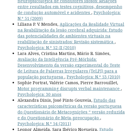
neuropsicológica de condutores idosos: Relações
entre resultados em testes cognitivos, desempenho
de condução automóvel e acidentes
,
Psychologica:
N.º 51 (2009)
Liliana P. V. Mendes,
Aplicações da Realidade Virtual
na Reabilitação da lesão cerebral adquirida: Estudo
das potencialidades de ambientes virtuais na
reabilitação de sinistrados: Revisão sistemática
,
Psychologica: N.º 52-II (2010)
Lara Alves, Cristina Martins, Mário R. Simões,
Avaliação da Inteligência Pré-Mórbida:
Desenvolvimento da versão experimental do Teste
de Leitura de Palavras Irregulares (TeLPI) para a
população portuguesa
,
Psychologica: N.º 53 (2010)
Sophie Portrat, Valérie Camos, Pierre Barrouillet,
Motor programming disrupts verbal maintenance
,
Psychologica: 30 anos
Alexandra Dinis, José Pinto Gouveia,
Estudo das
características psicométricas da versão portuguesa
do Questionário de Metacognições “ versão reduzida
e do Questionário de Meta-preocupação
,
Psychologica: N.º 54 (2011)
Leonor Almeida, Sara Ibérico Nogueira,
Estudo