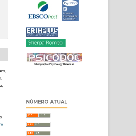
aco,
,
a,
NÚMERO ATUAL
do
ve