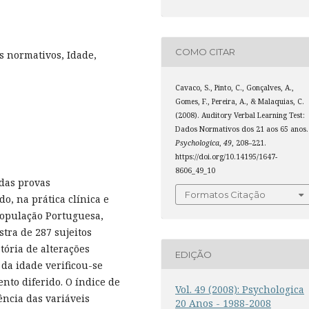
COMO CITAR
s normativos, Idade,
Cavaco, S., Pinto, C., Gonçalves, A.,
Gomes, F., Pereira, A., & Malaquias, C.
(2008). Auditory Verbal Learning Test:
Dados Normativos dos 21 aos 65 anos.
Psychologica
,
49
, 208–221.
https://doi.org/10.14195/1647-
8606_49_10
 das provas
Formatos Citação
, na prática clínica e
população Portuguesa,
ra de 287 sujeitos
tória de alterações
EDIÇÃO
da idade verificou-se
nto diferido. O índice de
Vol. 49 (2008): Psychologica
ncia das variáveis
20 Anos - 1988-2008