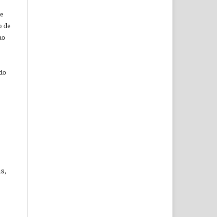
de
o de
ho
 do
s,