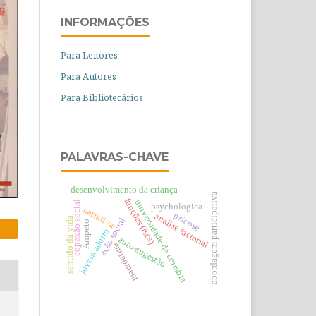
INFORMAÇÕES
Para Leitores
Para Autores
Para Bibliotecários
PALAVRAS-CHAVE
desenvolvimento da criança
abordagem participativa
funções (fscs)
universidade de coimbra
conexão social
psychologica
narrativa
psicose
análise factorial
sentido da vida
ação social
Ãmpeto
jovem adulto
auto-sugestão
entrapment