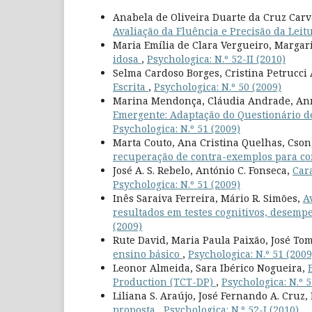
Anabela de Oliveira Duarte da Cruz Car
Avaliação da Fluência e Precisão da Leitu
Maria Emília de Clara Vergueiro, Margar
idosa
,
Psychologica: N.º 52-II (2010)
Selma Cardoso Borges, Cristina Petrucc
Escrita
,
Psychologica: N.º 50 (2009)
Marina Mendonça, Cláudia Andrade, An
Emergente: Adaptação do Questionário d
Psychologica: N.º 51 (2009)
Marta Couto, Ana Cristina Quelhas, Cso
recuperação de contra-exemplos para co
José A. S. Rebelo, António C. Fonseca,
Car
Psychologica: N.º 51 (2009)
Inês Saraiva Ferreira, Mário R. Simões,
A
resultados em testes cognitivos, desem
(2009)
Rute David, Maria Paula Paixão, José Tom
ensino básico
,
Psychologica: N.º 51 (2009
Leonor Almeida, Sara Ibérico Nogueira,
Production (TCT-DP)
,
Psychologica: N.º 5
Liliana S. Araújo, José Fernando A. Cruz
proposta
,
Psychologica: N.º 52-I (2010)