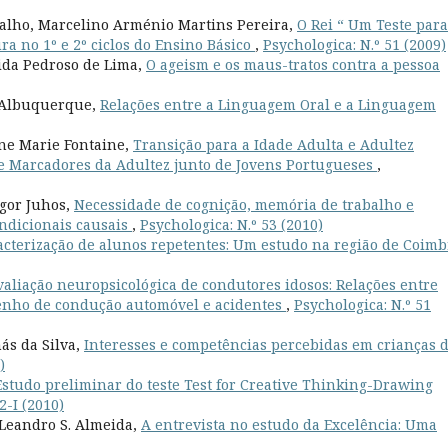
valho, Marcelino Arménio Martins Pereira,
O Rei “ Um Teste para
ra no 1º e 2º ciclos do Ensino Básico
,
Psychologica: N.º 51 (2009)
ida Pedroso de Lima,
O ageism e os maus-tratos contra a pessoa
i Albuquerque,
Relações entre a Linguagem Oral e a Linguagem
ne Marie Fontaine,
Transição para a Idade Adulta e Adultez
e Marcadores da Adultez junto de Jovens Portugueses
,
ngor Juhos,
Necessidade de cognição, memória de trabalho e
ndicionais causais
,
Psychologica: N.º 53 (2010)
acterização de alunos repetentes: Um estudo na região de Coim
valiação neuropsicológica de condutores idosos: Relações entre
penho de condução automóvel e acidentes
,
Psychologica: N.º 51
ás da Silva,
Interesses e competências percebidas em crianças 
)
Estudo preliminar do teste Test for Creative Thinking-Drawing
2-I (2010)
, Leandro S. Almeida,
A entrevista no estudo da Excelência: Uma