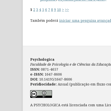
1
2
3
4
5
6
7
8
9
10
>
>>
Também poderá
iniciar uma pesquisa avançad
Psychologica
Faculdade de Psicologia e de Ciências da Educaç
ISSN:
0871-4657
e-ISSN:
1647-8606
DOI:
10.14195/1647-8606
Peridiocidade:
Anual (publicação em fluxo co
A PSYCHOLOGICA está licenciada com uma Li