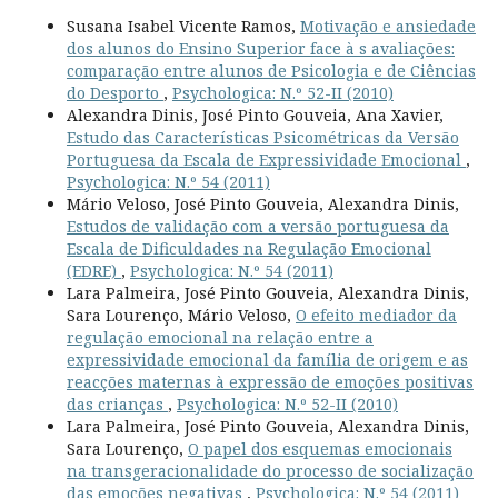
Susana Isabel Vicente Ramos,
Motivação e ansiedade
dos alunos do Ensino Superior face à s avaliações:
comparação entre alunos de Psicologia e de Ciências
do Desporto
,
Psychologica: N.º 52-II (2010)
Alexandra Dinis, José Pinto Gouveia, Ana Xavier,
Estudo das Características Psicométricas da Versão
Portuguesa da Escala de Expressividade Emocional
,
Psychologica: N.º 54 (2011)
Mário Veloso, José Pinto Gouveia, Alexandra Dinis,
Estudos de validação com a versão portuguesa da
Escala de Dificuldades na Regulação Emocional
(EDRE)
,
Psychologica: N.º 54 (2011)
Lara Palmeira, José Pinto Gouveia, Alexandra Dinis,
Sara Lourenço, Mário Veloso,
O efeito mediador da
regulação emocional na relação entre a
expressividade emocional da família de origem e as
reacções maternas à expressão de emoções positivas
das crianças
,
Psychologica: N.º 52-II (2010)
Lara Palmeira, José Pinto Gouveia, Alexandra Dinis,
Sara Lourenço,
O papel dos esquemas emocionais
na transgeracionalidade do processo de socialização
das emoções negativas
,
Psychologica: N.º 54 (2011)