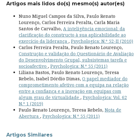
Artigos mais lidos do(s) mesmo(s) autor(es)
Nuno Miguel Campos da Silva, Paulo Renato
Lourenço, Carlos Ferreira Peralta, Carla Maria
Santos de Carvalho,
A inteligência emocional: da
clarificação do constructo à sua aplicabilidade ao
exercício da liderança
,
Psychologica: N.º 52-II (2010)
Carlos Ferreira Peralta, Paulo Renato Lourenço,
Construção e validação do Questionário de Avaliação
do Desenvolvimento Grupal, subsistemas tarefa e
socioafectivo
,
Psychologica: N.º 55 (2011)
Liliana Bastos, Paulo Renato Lourenço, Teresa
Rebelo, Isabel Dórdio Dimas,
O papel mediador do
comprometimento afetivo com a equipa na relação
entre a confiança e a inovação em equipas com
algum grau de virtualidade
,
Psychologica: Vol. 62
N.º 1 (2019)
Paulo Renato Lourenço, Teresa Rebelo,
Nota de
Abertura
,
Psychologica: N.º 55 (2011)
Artigos Similares