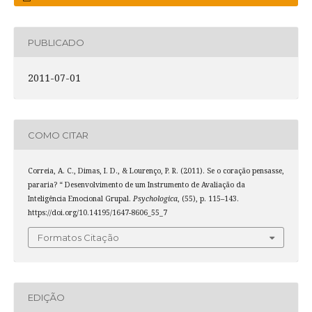
PUBLICADO
2011-07-01
COMO CITAR
Correia, A. C., Dimas, I. D., & Lourenço, P. R. (2011). Se o coração pensasse,
pararia? “ Desenvolvimento de um Instrumento de Avaliação da
Inteligência Emocional Grupal.
Psychologica
, (55), p. 115–143.
https://doi.org/10.14195/1647-8606_55_7
Formatos Citação
EDIÇÃO