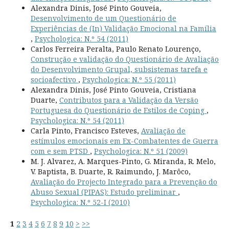
Alexandra Dinis, José Pinto Gouveia,
Desenvolvimento de um Questionário de
Experiências de (In) Validação Emocional na Família
,
Psychologica: N.º 54 (2011)
Carlos Ferreira Peralta, Paulo Renato Lourenço,
Construção e validação do Questionário de Avaliação
do Desenvolvimento Grupal, subsistemas tarefa e
socioafectivo
,
Psychologica: N.º 55 (2011)
Alexandra Dinis, José Pinto Gouveia, Cristiana
Duarte,
Contributos para a Validação da Versão
Portuguesa do Questionário de Estilos de Coping
,
Psychologica: N.º 54 (2011)
Carla Pinto, Francisco Esteves,
Avaliação de
estímulos emocionais em Ex-Combatentes de Guerra
com e sem PTSD
,
Psychologica: N.º 51 (2009)
M. J. Alvarez, A. Marques-Pinto, G. Miranda, R. Melo,
V. Baptista, B. Duarte, R. Raimundo, J. Marôco,
Avaliação do Projecto Integrado para a Prevenção do
Abuso Sexual (PIPAS): Estudo preliminar
,
Psychologica: N.º 52-I (2010)
1
2
3
4
5
6
7
8
9
10
>
>>