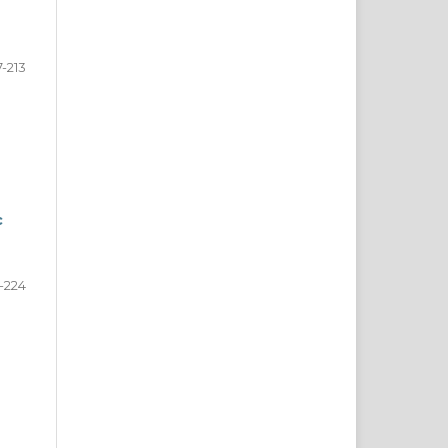
7-213
c
1-224