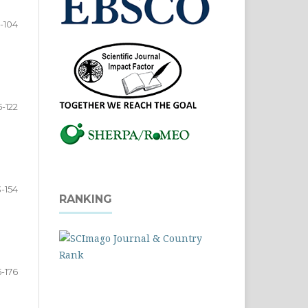
1-104
5-122
3-154
RANKING
5-176