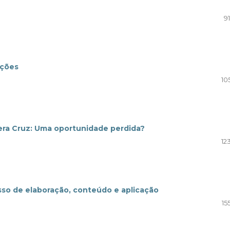
9
ações
10
Vera Cruz: Uma oportunidade perdida?
12
sso de elaboração, conteúdo e aplicação
15