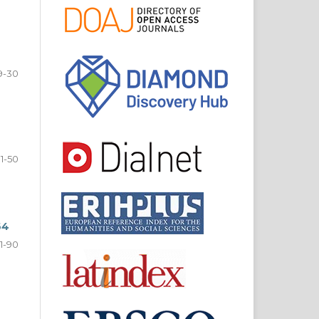
9-30
1-50
64
1-90