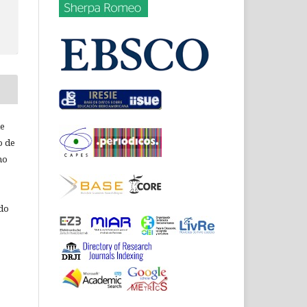
de
o de
ho
 do