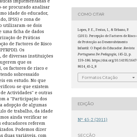
ráticas implementadas e
o-se procurado analisar
omo idade do educador,
COMO CITAR
ado, IPSS) e zona de
o utilizaram-se dois
Lopes, P. E., Festas, I., & Urbano, P.
e uma ficha de dados
(2011). Percepção de Factores de Risco 
rização de Práticas
de Protecção ao Desenvolvimento
ção de Factores de Risco
Infantil: O Papel do Educador.
Revista
QPFRPDI). Os
Portuguesa De Pedagogia
, (45-2), p.
 de diversas instituições
159–186. https://doi.org/10.14195/1647
 sugerem que os
8614_45-2_8
os factores de risco e
 tendo sobressaído
Formatos Citação
veis em estudo. No que
erificou-se que existem
 de Actividades" e outras
om a "Participação dos
EDIÇÃO
 na adopção de algumas
ulo de trabalho, da idade
mos ainda verificar se
Nº 45-2 (2011)
os educadores referem
orizados. Podemos dizer
s duas variáveis, com
SECÇÃO