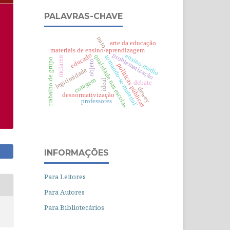
PALAVRAS-CHAVE
mito
arte da educação
materiais de ensino/aprendizagem
educado
problematização
ensino médio
qualidade nas escolas
tornando-se material’
mclaren
trabalho de grupo
objeto
políticas públicas
legitimidade
coragem
ideal
debate
dewey
desnormativização
professores
INFORMAÇÕES
Para Leitores
Para Autores
Para Bibliotecários