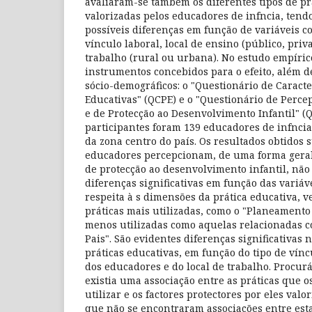
avaliaram-se também os diferentes tipos de p
valorizadas pelos educadores de infncia, tend
possíveis diferenças em função de variáveis c
vínculo laboral, local de ensino (público, priv
trabalho (rural ou urbana). No estudo empíric
instrumentos concebidos para o efeito, além d
sócio-demográficos: o "Questionário de Caracte
Educativas" (QCPE) e o "Questionário de Percep
e de Protecção ao Desenvolvimento Infantil" (
participantes foram 139 educadores de infncia,
da zona centro do país. Os resultados obtidos
educadores percepcionam, de uma forma geral, 
de protecção ao desenvolvimento infantil, não
diferenças significativas em função das variá
respeita à s dimensões da prática educativa, v
práticas mais utilizadas, como o "Planeamento
menos utilizadas como aquelas relacionadas c
Pais". São evidentes diferenças significativas
práticas educativas, em função do tipo de vínc
dos educadores e do local de trabalho. Procurá
existia uma associação entre as práticas que 
utilizar e os factores protectores por eles val
que não se encontraram associações entre esta