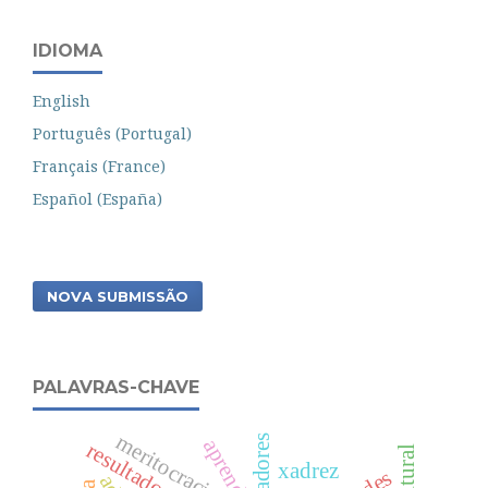
IDIOMA
English
Português (Portugal)
Français (France)
Español (España)
NOVA SUBMISSÃO
PALAVRAS-CHAVE
meritocracia
aprender
xadrez