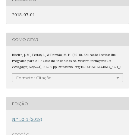
2018-07-01
COMO CITAR
Ribeiro, J. M., Festas, I., & Damião, M. H. (2018). Educação Poética: Um
Programa para o 1.º Ciclo do Ensino Básico.
Revista Portuguesa De
Pedagogia
,
52
(52-1), 81–99 pp. https://doi.org/10.14195/1647-8614_52-1_5
Formatos Citação
EDIÇÃO
N.º 52-1 (2018)
SECÇÃO