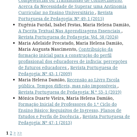
Competências ou Transmissão de Conhecimento:
Acerca da Necessidade de Superar uma Antinomia
Curricular no Ensino Universitário
,
Revista
Portuguesa de Pedagogia: Nº 49-1 (2015)
Eugénia Pardal, Isabel Festas, Maria Helena Damião,
A Escrita Textual Nas Aprendizagens Essenciais
,
Revista Portuguesa de Pedagogia: Vol. 58 (2024)
Maria Adelaide Precatado, Maria Helena Damião,
Maria Augusta Nascimento,
Contribuição da
formação inicial para a construção do perfil
profissional dos educadores de infncia: percepções
de futuros educadores
,
Revista Portuguesa de
Pedagogia: Nº 43-1 (2009)
Maria Helena Damião,
Recensão ao Livro Escola
pública. Tempos difíceis, mas não impossíveis
,
Revista Portuguesa de Pedagogia: N.º 53-1 (2019)
Mónica Duarte Vieira, Maria Helena Damião,
Formação Inicial de Professores do 1.º Ciclo do
Ensino Básico: Requisitos de Ingresso, Planos de
Estudos e Perfis de Docência
,
Revista Portuguesa de
Pedagogia: Nº 47-1 (2013)
1
2
>
>>