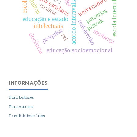
acordo interavaliadores
resultados escolares
escola intercultural
universidades
adultos
escola
ensinar
parcerias
educação e estado
pistrak
makarenko
intelectuais
pesquisa
mudança
docência
ref
educação socioemocional
INFORMAÇÕES
Para Leitores
Para Autores
Para Bibliotecários