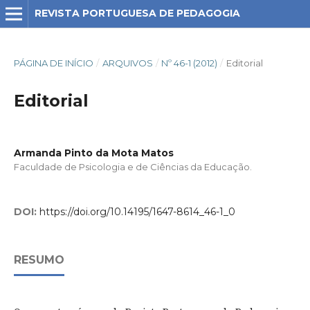
REVISTA PORTUGUESA DE PEDAGOGIA
PÁGINA DE INÍCIO
/
ARQUIVOS
/
Nº 46-1 (2012)
/
Editorial
Editorial
Armanda Pinto da Mota Matos
Faculdade de Psicologia e de Ciências da Educação.
DOI:
https://doi.org/10.14195/1647-8614_46-1_0
RESUMO