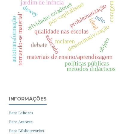
jardim de infncia
pós-capitalismo
coragem
atividades criadoras
problematização
dewey
tornando-se material’
mito
autotransformação
ideal
desnormativização
qualidade nas escolas
educado
objeto
mclaren
debate
materiais de ensino/aprendizagem
políticas públicas
métodos didácticos
INFORMAÇÕES
Para Leitores
Para Autores
Para Bibliotecários