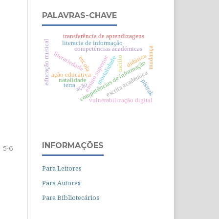
PALAVRAS-CHAVE
transferência de aprendizagens
educação musical
literacia de informação
competências académicas
mudança
literariedade
didática
ensino superior
mortalidade
mérito
escola
competências de informação
escrita académica
ação educativa
natalidade
pistrak
ação
terra
vulnerabilização digital
INFORMAÇÕES
5-6
Para Leitores
Para Autores
Para Bibliotecários