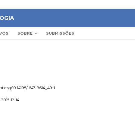
OGIA
VOS
SOBRE
SUBMISSÕES
oi.org/10.14195/1647-8614_49-1
2015-12-14