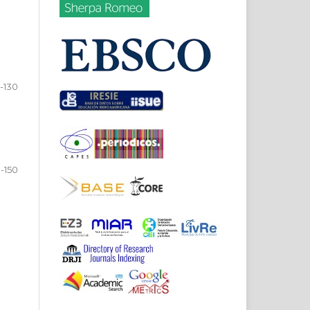
-130
1-150