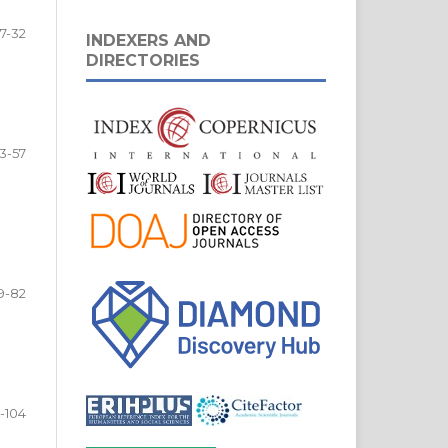
7-32
INDEXERS AND
DIRECTORIES
3-57
9-82
-104