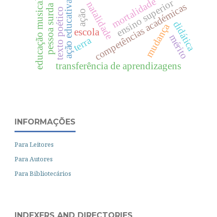
mortalidade
ensino superior
educação musical
ação educativa
natalidade
competências académicas
pessoa surda
texto poético
ação
didática
mudança
escola
mérito
terra
transferência de aprendizagens
INFORMAÇÕES
Para Leitores
Para Autores
Para Bibliotecários
INDEXERS AND DIRECTORIES