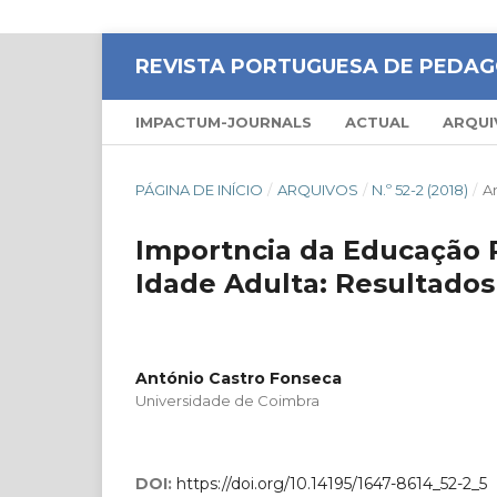
REVISTA PORTUGUESA DE PEDAG
IMPACTUM-JOURNALS
ACTUAL
ARQUI
PÁGINA DE INÍCIO
/
ARQUIVOS
/
N.º 52-2 (2018)
/
Ar
Importncia da Educação P
Idade Adulta: Resultado
António Castro Fonseca
Universidade de Coimbra
DOI:
https://doi.org/10.14195/1647-8614_52-2_5