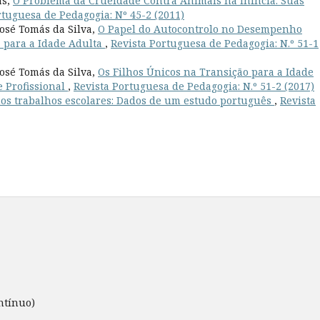
as,
O Problema da Crueldade Contra Animais na Infncia: Suas
rtuguesa de Pedagogia: Nº 45-2 (2011)
José Tomás da Silva,
O Papel do Autocontrolo no Desempenho
 para a Idade Adulta
,
Revista Portuguesa de Pedagogia: N.º 51-1
José Tomás da Silva,
Os Filhos Únicos na Transição para a Idade
e Profissional
,
Revista Portuguesa de Pedagogia: N.º 51-2 (2017)
os trabalhos escolares: Dados de um estudo português
,
Revista
ntínuo)