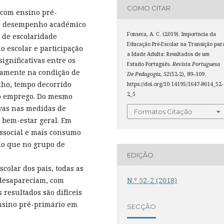
COMO CITAR
 com ensino pré-
or desempenho académico
Fonseca, A. C. (2019). Importncia da
 de escolaridade
Educação Pré-Escolar na Transição par
 escolar e participação
a Idade Adulta: Resultados de um
ignificativas entre os
Estudo Português.
Revista Portuguesa
damente na condição de
De Pedagogia
,
52
(52-2), 89–109.
lho, tempo decorrido
https://doi.org/10.14195/1647-8614_52-
2_5
ro emprego. Do mesmo
ivas nas medidas de
Formatos Citação
e bem-estar geral. Em
ssocial e mais consumo
do que no grupo de
EDIÇÃO
scolar dos pais, todas as
s desapareciam, com
N.º 52-2 (2018)
 resultados são difíceis
ensino pré-primário em
SECÇÃO