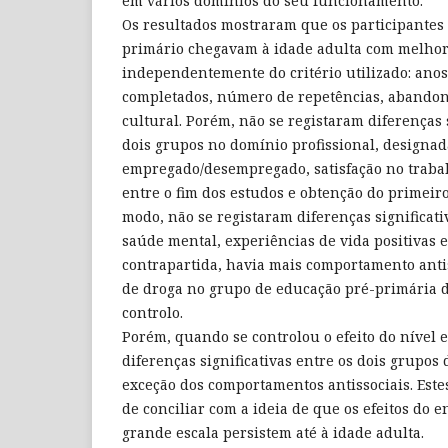
em vários domínios do seu funcionamento.
Os resultados mostraram que os participantes
primário chegavam à idade adulta com melh
independentemente do critério utilizado: anos
completados, número de repetências, abandono
cultural. Porém, não se registaram diferenças s
dois grupos no domínio profissional, designa
empregado/desempregado, satisfação no traba
entre o fim dos estudos e obtenção do primei
modo, não se registaram diferenças significat
saúde mental, experiências de vida positivas 
contrapartida, havia mais comportamento anti
de droga no grupo de educação pré-primária 
controlo.
Porém, quando se controlou o efeito do nível e
diferenças significativas entre os dois grupo
exceção dos comportamentos antissociais. Estes
de conciliar com a ideia de que os efeitos do 
grande escala persistem até à idade adulta.