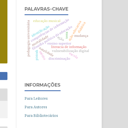
PALAVRAS-CHAVE
competências de informação
educação musical
ação educativa
pedagogia universitária
didática
identificação
filosofia política da educação
terra
mudança
mortalidade
ação
ensino superior
literacia de informação
natalidade
vulnerabilização digital
pistrak
mérito
escola
discriminação
INFORMAÇÕES
Para Leitores
Para Autores
Para Bibliotecários