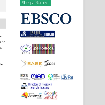
de
o de
ho
 do