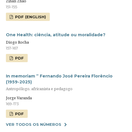
Zihan Zhao
151-155
PDF (ENGLISH)
One Health: ciência, atitude ou moralidade?
Diogo Rocha
157-167
PDF
In memoriam ” Fernando José Pereira Florêncio
(1959-2025)
Antropólogo, africanista e pedagogo
Jorge Varanda
169-173
PDF
VER TODOS OS NÚMEROS