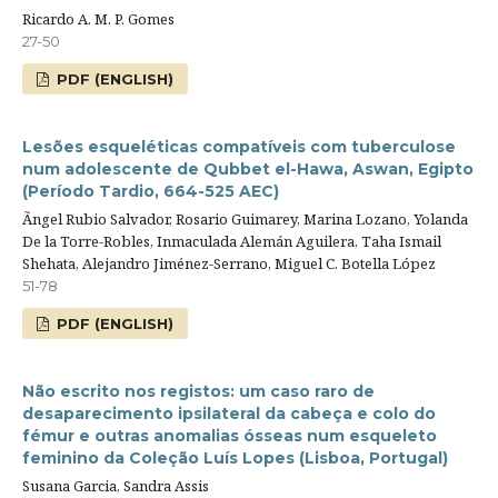
Ricardo A. M. P. Gomes
27-50
PDF (ENGLISH)
Lesões esqueléticas compatíveis com tuberculose
num adolescente de Qubbet el-Hawa, Aswan, Egipto
(Período Tardio, 664-525 AEC)
Ãngel Rubio Salvador, Rosario Guimarey, Marina Lozano, Yolanda
De la Torre-Robles, Inmaculada Alemán Aguilera, Taha Ismail
Shehata, Alejandro Jiménez-Serrano, Miguel C. Botella López
51-78
PDF (ENGLISH)
Não escrito nos registos: um caso raro de
desaparecimento ipsilateral da cabeça e colo do
fémur e outras anomalias ósseas num esqueleto
feminino da Coleção Luís Lopes (Lisboa, Portugal)
Susana Garcia, Sandra Assis