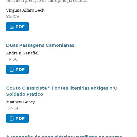
Uma interpretação da antropologia cultural
Virginia Alfaro Bech
85-109
PDF
Duas Passagens Camonianas
André B. Penafiel
111-136
PDF
Couto Classicista “ Fontes literárias antigas n'O
Soldado Prático
Matthew Gorey
137-161
PDF
A recepção do epos clássico vergiliano no poema