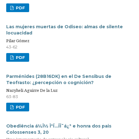
PDF
Las mujeres muertas de Odiseo: almas de silente
locuacidad
Pilar Gómez
43-62
PDF
Parménides (28B16DK) en el De Sensibus de
Teofrasto: ¿percepción o cognición?
Nazyheli Aguirre De la Luz
63-83
PDF
Obediência á¼Î½ ÎºÏ…ÏÎ¯á¿³ e honra dos pais
Colossenses 3, 20