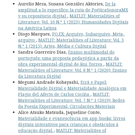
Aurelio Meza, Susana González Aktories,
De la
amplitud a lo específico: la ruta de PoéticaSonoraMX
y su repositorio digital
,
MATLIT: Materialities of
Literature: Vol. 10 N.º 1 (2023): Humanidades Digitais
na América Latina
Diogo Marques,
PO.EX: Arquivo, Subarquivo, Meta-
arquivo
,
MATLIT: Materialities of Literature: Vol. 3
N.º 1 (2015): Artes, Média e Cultura Digital
Sandra Guerreiro Dias,
Ensino multimodal do
português: uma proposta pedagógica a partir da
obra experimental-digital de Rui Torres
,
MATLIT:
Materialities of Literature: Vol. 8 N.º 1 (2020): Ensino
da Literatura Digital
Megumi Andrade Kobayashi,
Ecrã e Papel:
Materialidade Digital e Materialidade Analógica em
Plagio del Afecto de Carlos Cociña
,
MATLIT:
Materialities of Literature: Vol. 7 N.º 1 (2019): Redes
da Poesia Experimental: Circulações Materiais
Alice Atsuko Matsuda, Jaqueline Conte,
Materialidade e evanescência em app-books: livros
digitais interativos para crianças e obstáculos à
educação digital
,
MATLIT: Materialities of