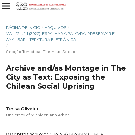
PÁGINA DE INÍCIO
/
ARQUIVOS
/
VOL. 12 N.º 1 (2025): ESPALHAR A PALAVRA: PRESERVAR E
ANALISAR LITERATURA ELETRÓNICA
/
Secção Temática | Thematic Section
Archive and/as Montage in The
City as Text: Exposing the
Chilean Social Uprising
Tessa Oliveira
University of Michigan Ann Arbor
DOI:
https://doi.org/10.14195/2182-8830_12-1_6