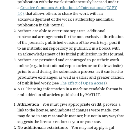
publication with the work simultaneously licensed under
a
Creative Commons Attribution 4.0 International (CC BY
4.0)
, that allows others to share the work with an
acknowledgement of the work's authorship and initial
publication in this journal.
Authors are able to enter into separate, additional
contractual arrangements for the non-exclusive distribution
of the journal's published version of the work (e.g., post it
to an institutional repository or publish it in a book), with
an acknowledgement of its initial publication in this journal.
Authors are permitted and encouraged to post their work
online (e.g., in institutional repositories or on their website)
prior to and during the submission process, as it can lead to
productive exchanges, as well as earlier and greater citation
of published work (See
The Effect of Open Access
).
A CC licensing information in a machine-readable format is
embedded in all articles published by MATLIT.
Attribution
” You must give
appropriate credit
, provide a
link to the license, and
indicate if changes were made
. You
may do so in any reasonable manner, but not in any way that
suggests the licensor endorses you or your use.
No additional restrictions
” You may not apply legal