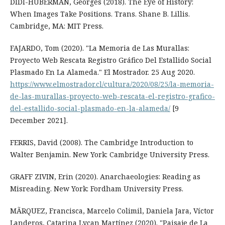
DIDI-HUBERMAN, Georges (2018). The Eye of History:
When Images Take Positions. Trans. Shane B. Lillis.
Cambridge, MA: MIT Press.
FAJARDO, Tom (2020). "La Memoria de Las Murallas:
Proyecto Web Rescata Registro Gráfico Del Estallido Social
Plasmado En La Alameda." El Mostrador. 25 Aug 2020.
https://www.elmostrador.cl/cultura/2020/08/25/la-memoria-
de-las-murallas-proyecto-web-rescata-el-registro-grafico-
del-estallido-social-plasmado-en-la-alameda/
[9
December 2021].
FERRIS, David (2008). The Cambridge Introduction to
Walter Benjamin. New York: Cambridge University Press.
GRAFF ZIVIN, Erin (2020). Anarchaeologies: Reading as
Misreading. New York: Fordham University Press.
MÃRQUEZ, Francisca, Marcelo Colimil, Daniela Jara, Víctor
Landeros, Catarina Lycan Martínez (2020). "Paisaje de La