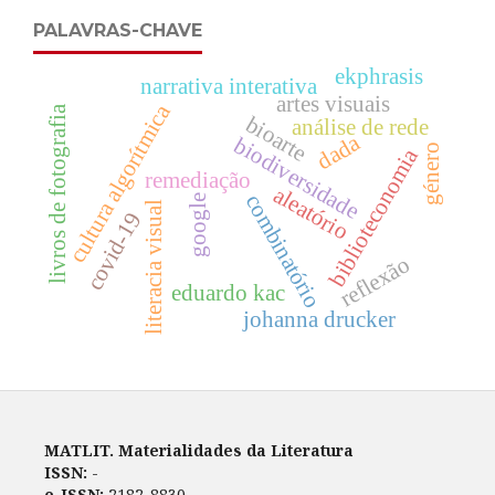
PALAVRAS-CHAVE
ekphrasis
narrativa interativa
artes visuais
cultura algorítmica
livros de fotografia
bioarte
análise de rede
dada
biodiversidade
género
biblioteconomia
remediação
aleatório
combinatório
google
literacia visual
covid-19
reflexão
eduardo kac
johanna drucker
MATLIT. Materialidades da Literatura
ISSN:
-
e-ISSN:
2182-8830