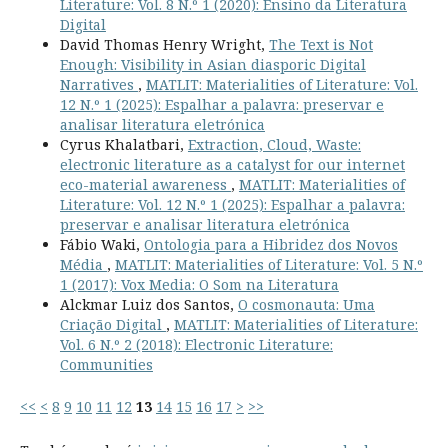
Literature: Vol. 8 N.º 1 (2020): Ensino da Literatura
Digital
David Thomas Henry Wright,
The Text is Not
Enough: Visibility in Asian diasporic Digital
Narratives
,
MATLIT: Materialities of Literature: Vol.
12 N.º 1 (2025): Espalhar a palavra: preservar e
analisar literatura eletrónica
Cyrus Khalatbari,
Extraction, Cloud, Waste:
electronic literature as a catalyst for our internet
eco-material awareness
,
MATLIT: Materialities of
Literature: Vol. 12 N.º 1 (2025): Espalhar a palavra:
preservar e analisar literatura eletrónica
Fábio Waki,
Ontologia para a Hibridez dos Novos
Média
,
MATLIT: Materialities of Literature: Vol. 5 N.º
1 (2017): Vox Media: O Som na Literatura
Alckmar Luiz dos Santos,
O cosmonauta: Uma
Criação Digital
,
MATLIT: Materialities of Literature:
Vol. 6 N.º 2 (2018): Electronic Literature:
Communities
<<
<
8
9
10
11
12
13
14
15
16
17
>
>>