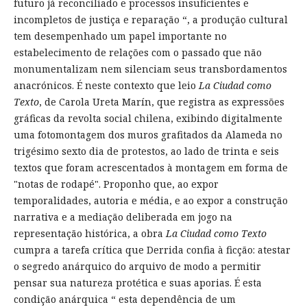
futuro já reconciliado e processos insuficientes e
incompletos de justiça e reparação “, a produção cultural
tem desempenhado um papel importante no
estabelecimento de relações com o passado que não
monumentalizam nem silenciam seus transbordamentos
anacrónicos. É neste contexto que leio
La Ciudad como
Texto
, de Carola Ureta Marín, que registra as expressões
gráficas da revolta social chilena, exibindo digitalmente
uma fotomontagem dos muros grafitados da Alameda no
trigésimo sexto dia de protestos, ao lado de trinta e seis
textos que foram acrescentados à montagem em forma de
"notas de rodapé". Proponho que, ao expor
temporalidades, autoria e média, e ao expor a construção
narrativa e a mediação deliberada em jogo na
representação histórica, a obra
La Ciudad como Texto
cumpra a tarefa crítica que Derrida confia à ficção: atestar
o segredo anárquico do arquivo de modo a permitir
pensar sua natureza protética e suas aporias. É esta
condição anárquica “ esta dependência de um