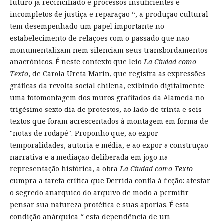
futuro já reconciliado e processos insuficientes e
incompletos de justiça e reparação “, a produção cultural
tem desempenhado um papel importante no
estabelecimento de relações com o passado que não
monumentalizam nem silenciam seus transbordamentos
anacrónicos. É neste contexto que leio
La Ciudad como
Texto
, de Carola Ureta Marín, que registra as expressões
gráficas da revolta social chilena, exibindo digitalmente
uma fotomontagem dos muros grafitados da Alameda no
trigésimo sexto dia de protestos, ao lado de trinta e seis
textos que foram acrescentados à montagem em forma de
"notas de rodapé". Proponho que, ao expor
temporalidades, autoria e média, e ao expor a construção
narrativa e a mediação deliberada em jogo na
representação histórica, a obra
La Ciudad como Texto
cumpra a tarefa crítica que Derrida confia à ficção: atestar
o segredo anárquico do arquivo de modo a permitir
pensar sua natureza protética e suas aporias. É esta
condição anárquica “ esta dependência de um