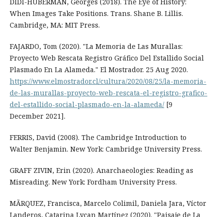
DIDI-HUBERMAN, Georges (2018). The Eye of History:
When Images Take Positions. Trans. Shane B. Lillis.
Cambridge, MA: MIT Press.
FAJARDO, Tom (2020). "La Memoria de Las Murallas:
Proyecto Web Rescata Registro Gráfico Del Estallido Social
Plasmado En La Alameda." El Mostrador. 25 Aug 2020.
https://www.elmostrador.cl/cultura/2020/08/25/la-memoria-
de-las-murallas-proyecto-web-rescata-el-registro-grafico-
del-estallido-social-plasmado-en-la-alameda/
[9
December 2021].
FERRIS, David (2008). The Cambridge Introduction to
Walter Benjamin. New York: Cambridge University Press.
GRAFF ZIVIN, Erin (2020). Anarchaeologies: Reading as
Misreading. New York: Fordham University Press.
MÃRQUEZ, Francisca, Marcelo Colimil, Daniela Jara, Víctor
Landeros, Catarina Lycan Martínez (2020). "Paisaje de La