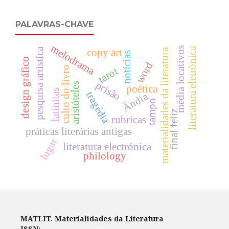
PALAVRAS-CHAVE
melodrama
média locativos
literatura eletrônica
pesquisa artística
materialidades da literatura
copy art
notícias
design gráfico
word
culto do livro
tarot
prisão
aristóteles
poética
latinitas
tragédia
Ãndia
tampo
final feliz
rubricas
práticas literárias antigas
lugar
literatura electrónica
philology
MATLIT. Materialidades da Literatura
ISSN:
-