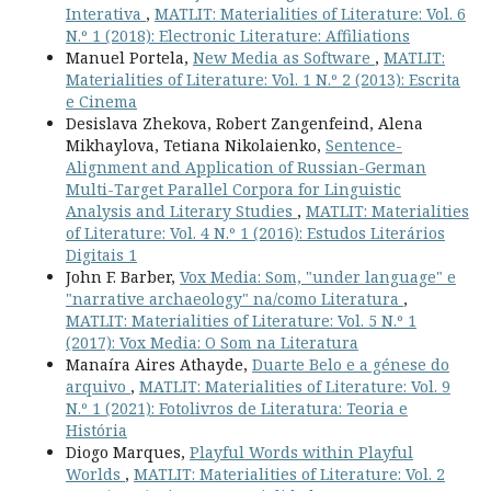
Interativa
,
MATLIT: Materialities of Literature: Vol. 6
N.º 1 (2018): Electronic Literature: Affiliations
Manuel Portela,
New Media as Software
,
MATLIT:
Materialities of Literature: Vol. 1 N.º 2 (2013): Escrita
e Cinema
Desislava Zhekova, Robert Zangenfeind, Alena
Mikhaylova, Tetiana Nikolaienko,
Sentence-
Alignment and Application of Russian-German
Multi-Target Parallel Corpora for Linguistic
Analysis and Literary Studies
,
MATLIT: Materialities
of Literature: Vol. 4 N.º 1 (2016): Estudos Literários
Digitais 1
John F. Barber,
Vox Media: Som, "under language" e
"narrative archaeology" na/como Literatura
,
MATLIT: Materialities of Literature: Vol. 5 N.º 1
(2017): Vox Media: O Som na Literatura
Manaíra Aires Athayde,
Duarte Belo e a génese do
arquivo
,
MATLIT: Materialities of Literature: Vol. 9
N.º 1 (2021): Fotolivros de Literatura: Teoria e
História
Diogo Marques,
Playful Words within Playful
Worlds
,
MATLIT: Materialities of Literature: Vol. 2