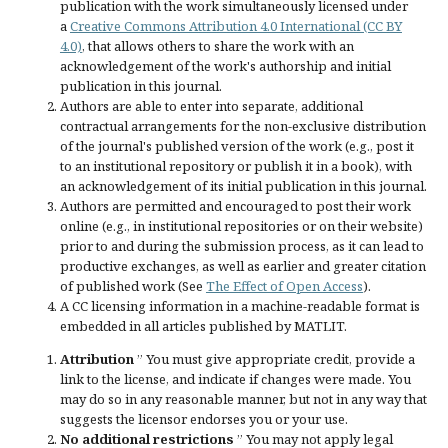
publication with the work simultaneously licensed under
a
Creative Commons Attribution 4.0 International (CC BY
4.0)
, that allows others to share the work with an
acknowledgement of the work's authorship and initial
publication in this journal.
Authors are able to enter into separate, additional
contractual arrangements for the non-exclusive distribution
of the journal's published version of the work (e.g., post it
to an institutional repository or publish it in a book), with
an acknowledgement of its initial publication in this journal.
Authors are permitted and encouraged to post their work
online (e.g., in institutional repositories or on their website)
prior to and during the submission process, as it can lead to
productive exchanges, as well as earlier and greater citation
of published work (See
The Effect of Open Access
).
A CC licensing information in a machine-readable format is
embedded in all articles published by MATLIT.
Attribution
” You must give
appropriate credit
, provide a
link to the license, and
indicate if changes were made
. You
may do so in any reasonable manner, but not in any way that
suggests the licensor endorses you or your use.
No additional restrictions
” You may not apply legal