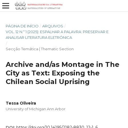
PÁGINA DE INÍCIO
/
ARQUIVOS
/
VOL. 12 N.º 1 (2025): ESPALHAR A PALAVRA: PRESERVAR E
ANALISAR LITERATURA ELETRÓNICA
/
Secção Temática | Thematic Section
Archive and/as Montage in The
City as Text: Exposing the
Chilean Social Uprising
Tessa Oliveira
University of Michigan Ann Arbor
DOI:
https://doi.org/10.14195/2182-8830_12-1_6