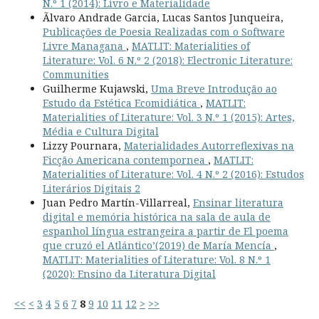
N.º 1 (2014): Livro e Materialidade
Ãlvaro Andrade Garcia, Lucas Santos Junqueira,
Publicações de Poesia Realizadas com o Software
Livre Managana
,
MATLIT: Materialities of
Literature: Vol. 6 N.º 2 (2018): Electronic Literature:
Communities
Guilherme Kujawski,
Uma Breve Introdução ao
Estudo da Estética Ecomidiática
,
MATLIT:
Materialities of Literature: Vol. 3 N.º 1 (2015): Artes,
Média e Cultura Digital
Lizzy Pournara,
Materialidades Autorreflexivas na
Ficção Americana contempornea
,
MATLIT:
Materialities of Literature: Vol. 4 N.º 2 (2016): Estudos
Literários Digitais 2
Juan Pedro Martín-Villarreal,
Ensinar literatura
digital e memória histórica na sala de aula de
espanhol língua estrangeira a partir de El poema
que cruzó el Atlántico’(2019) de María Mencía
,
MATLIT: Materialities of Literature: Vol. 8 N.º 1
(2020): Ensino da Literatura Digital
<<
<
3
4
5
6
7
8
9
10
11
12
>
>>