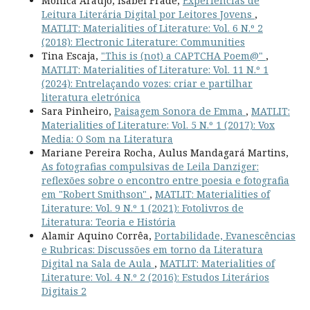
Mônica Araújo, Isabel Frade,
Experiências de
Leitura Literária Digital por Leitores Jovens
,
MATLIT: Materialities of Literature: Vol. 6 N.º 2
(2018): Electronic Literature: Communities
Tina Escaja,
"This is (not) a CAPTCHA Poem@"
,
MATLIT: Materialities of Literature: Vol. 11 N.º 1
(2024): Entrelaçando vozes: criar e partilhar
literatura eletrónica
Sara Pinheiro,
Paisagem Sonora de Emma
,
MATLIT:
Materialities of Literature: Vol. 5 N.º 1 (2017): Vox
Media: O Som na Literatura
Mariane Pereira Rocha, Aulus Mandagará Martins,
As fotografias compulsivas de Leila Danziger:
reflexões sobre o encontro entre poesia e fotografia
em "Robert Smithson"
,
MATLIT: Materialities of
Literature: Vol. 9 N.º 1 (2021): Fotolivros de
Literatura: Teoria e História
Alamir Aquino Corrêa,
Portabilidade, Evanescências
e Rubricas: Discussões em torno da Literatura
Digital na Sala de Aula
,
MATLIT: Materialities of
Literature: Vol. 4 N.º 2 (2016): Estudos Literários
Digitais 2