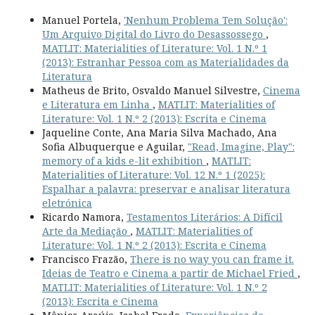
Manuel Portela,
'Nenhum Problema Tem Solução':
Um Arquivo Digital do Livro do Desassossego
,
MATLIT: Materialities of Literature: Vol. 1 N.º 1
(2013): Estranhar Pessoa com as Materialidades da
Literatura
Matheus de Brito, Osvaldo Manuel Silvestre,
Cinema
e Literatura em Linha
,
MATLIT: Materialities of
Literature: Vol. 1 N.º 2 (2013): Escrita e Cinema
Jaqueline Conte, Ana Maria Silva Machado, Ana
Sofia Albuquerque e Aguilar,
"Read, Imagine, Play":
memory of a kids e-lit exhibition
,
MATLIT:
Materialities of Literature: Vol. 12 N.º 1 (2025):
Espalhar a palavra: preservar e analisar literatura
eletrónica
Ricardo Namora,
Testamentos Literários: A Difícil
Arte da Mediação
,
MATLIT: Materialities of
Literature: Vol. 1 N.º 2 (2013): Escrita e Cinema
Francisco Frazão,
There is no way you can frame it.
Ideias de Teatro e Cinema a partir de Michael Fried
,
MATLIT: Materialities of Literature: Vol. 1 N.º 2
(2013): Escrita e Cinema