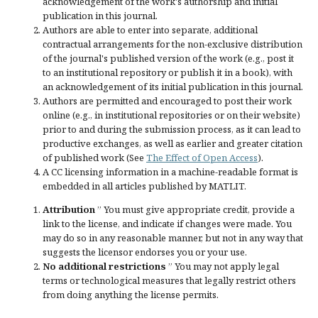
acknowledgement of the work's authorship and initial
publication in this journal.
Authors are able to enter into separate, additional
contractual arrangements for the non-exclusive distribution
of the journal's published version of the work (e.g., post it
to an institutional repository or publish it in a book), with
an acknowledgement of its initial publication in this journal.
Authors are permitted and encouraged to post their work
online (e.g., in institutional repositories or on their website)
prior to and during the submission process, as it can lead to
productive exchanges, as well as earlier and greater citation
of published work (See
The Effect of Open Access
).
A CC licensing information in a machine-readable format is
embedded in all articles published by MATLIT.
Attribution
” You must give
appropriate credit
, provide a
link to the license, and
indicate if changes were made
. You
may do so in any reasonable manner, but not in any way that
suggests the licensor endorses you or your use.
No additional restrictions
” You may not apply legal
terms or
technological measures
that legally restrict others
from doing anything the license permits.