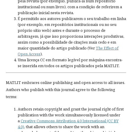
pela revista (por exemplo, publicá-la num repositório
institucional ou num livro), com a condição de referirem a
publicação inicial nesta revista.
É permitido aos autores publicarem o seu trabalho em linha
(por exemplo, em repositórios institucionais ou no seu
próprio sítio web) antes e durante o processo de
arbitragem, já que isso proporciona interações produtivas,
assim como a possibilidade de citações mais cedo e em
maior quantidade do artigo publicado (Ver
The Effect of
Open Access
).
Uma licença CC em formato legível por máquina encontra-
se inserida em todos os artigos publicados pela MATLIT.
MATLIT embraces online publishing and open access to all issues.
Authors who publish with this journal agree to the following
terms:
Authors retain copyright and grant the journal right of first
publication with the work simultaneously licensed under
a
Creative Commons Attribution 4.0 International (CC BY
4.0)
, that allows others to share the work with an