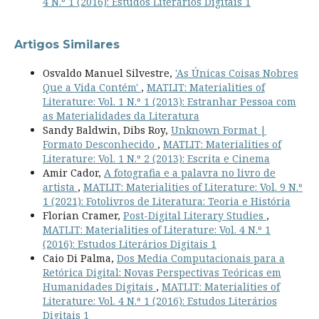
4 N.º 1 (2016): Estudos Literários Digitais 1
Artigos Similares
Osvaldo Manuel Silvestre,
'As Únicas Coisas Nobres
Que a Vida Contém'
,
MATLIT: Materialities of
Literature: Vol. 1 N.º 1 (2013): Estranhar Pessoa com
as Materialidades da Literatura
Sandy Baldwin, Dibs Roy,
Unknown Format |
Formato Desconhecido
,
MATLIT: Materialities of
Literature: Vol. 1 N.º 2 (2013): Escrita e Cinema
Amir Cador,
A fotografia e a palavra no livro de
artista
,
MATLIT: Materialities of Literature: Vol. 9 N.º
1 (2021): Fotolivros de Literatura: Teoria e História
Florian Cramer,
Post-Digital Literary Studies
,
MATLIT: Materialities of Literature: Vol. 4 N.º 1
(2016): Estudos Literários Digitais 1
Caio Di Palma,
Dos Media Computacionais para a
Retórica Digital: Novas Perspectivas Teóricas em
Humanidades Digitais
,
MATLIT: Materialities of
Literature: Vol. 4 N.º 1 (2016): Estudos Literários
Digitais 1