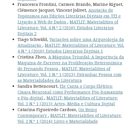
Francesca Frontini, Carmen Brando, Marine Riguet,
Clémence Jacquot, Vincent Jolivet,
Anotação de
Topónimos nas Edições Literárias Digitais em TEI e
Ligação à Web de Dados
,
MATLIT: Materialities of
Literature: Vol. 4 N.º 2 (2016): Estudos Literários
Digitais 2
Tiago Schwäbl,
Variações sobre uma Arqueologia da
Atualização
,
MATLIT: Materialities of Literature: Vol.
4 N.º 1 (2016): Estudos Literários Digitais 1
Cristina Zhou,
A Máquina Triunfal: A Importncia da
Máquina de Escrever na Proliferação Heteronímica
de Fernando Pessoa
,
MATLIT: Materialities of
Literature: Vol. 1 N.º 1 (2013): Estranhar Pessoa com
as Materialidades da Literatura
Sandra Bettencourt,
Ele Canta o Corpo Elétrico:
Cmara Neuronal como Performance Pós-humanista
e Pós-digital
,
MATLIT: Materialities of Literature:
Vol. 3 N.º 1 (2015): Artes, Média e Cultura Digital
Catarina Figueiredo Cardoso,
On Being
Contemporary
,
MATLIT: Materialities of Literature:
Vol. 2 N.º 1 (2014): Livro e Materialidade