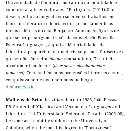
Universidade de Coimbra como aluno da mobilidade e
concluiu aí a licenciatura em "Português" (2011). Seu
desempenho ao longo do curso envolve trabalhos em
teoria da literatura e teoria crítica, especialmente as
idéias estéticas do eixo Benjamin-Adorno. As figuras de
que se ocupa surgem através da constelação Filosofia-
Estética-Linguagem, à qual as Materialidades da
Literatura proporcionam um decisivo prisma. Subscreve o
quase-não-tão-velho
dictum
rimbaudiano, "Il faut être
absolument moderne" (
deve-se ser absolutamente
moderno
). Tem também suas pretensões literárias e afins,
compulsivamente documentadas no blogue
disformevazio
.
Matheus de Brito
, brazilian, born in 1988, João Pessoa-
PB. Student of "Classical and Vernacular Languages and
Literatures" at Universidade Federal da Paraíba (2006-08),
he came as a mobility student to the University of
Coimbra, where he took his degree in "Portuguese"