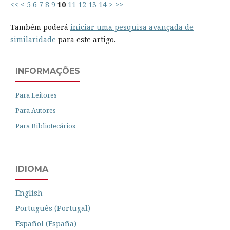
<<
<
5
6
7
8
9
10
11
12
13
14
>
>>
Também poderá
iniciar uma pesquisa avançada de
similaridade
para este artigo.
INFORMAÇÕES
Para Leitores
Para Autores
Para Bibliotecários
IDIOMA
English
Português (Portugal)
Español (España)