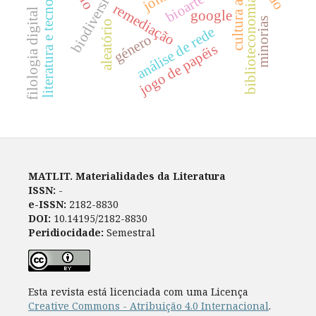
literatura e tecnologia
biodiversidade
bioarte
biblioteconomia
remediação
filologia digital
google
minorias
aleatório
análise de rede
género
jogo de papéis
MATLIT. Materialidades da Literatura
ISSN:
-
e-ISSN:
2182-8830
DOI:
10.14195/2182-8830
Peridiocidade:
Semestral
Esta revista está licenciada com uma Licença
Creative Commons - Atribuição 4.0 Internacional
.