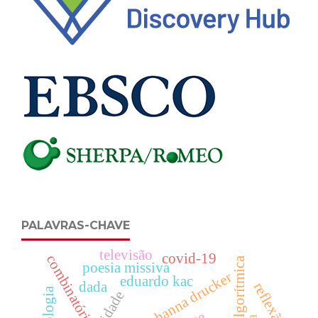
PALAVRAS-CHAVE
televisão
covid-19
combinatório
cultura algorítmica
poesia missiva
johanna drucker
eduardo kac
dada
reflexão