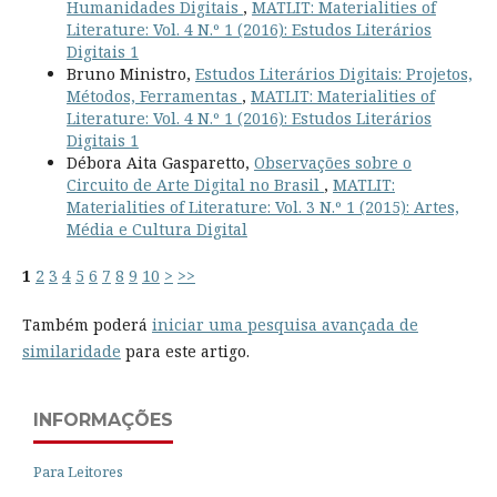
Humanidades Digitais
,
MATLIT: Materialities of
Literature: Vol. 4 N.º 1 (2016): Estudos Literários
Digitais 1
Bruno Ministro,
Estudos Literários Digitais: Projetos,
Métodos, Ferramentas
,
MATLIT: Materialities of
Literature: Vol. 4 N.º 1 (2016): Estudos Literários
Digitais 1
Débora Aita Gasparetto,
Observações sobre o
Circuito de Arte Digital no Brasil
,
MATLIT:
Materialities of Literature: Vol. 3 N.º 1 (2015): Artes,
Média e Cultura Digital
1
2
3
4
5
6
7
8
9
10
>
>>
Também poderá
iniciar uma pesquisa avançada de
similaridade
para este artigo.
INFORMAÇÕES
Para Leitores