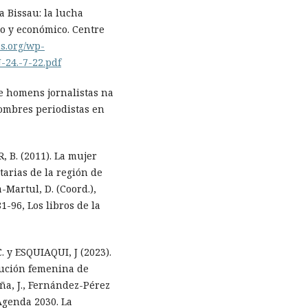
a Bissau: la lucha
co y económico. Centre
ns.org/wp-
-24.-7-22.pdf
e homens jornalistas na
ombres periodistas en
B. (2011). La mujer
arias de la región de
-Martul, D. (Coord.),
1-96, Los libros de la
y ESQUIAQUI, J (2023).
lución femenina de
ña, J., Fernández-Pérez
 Agenda 2030. La