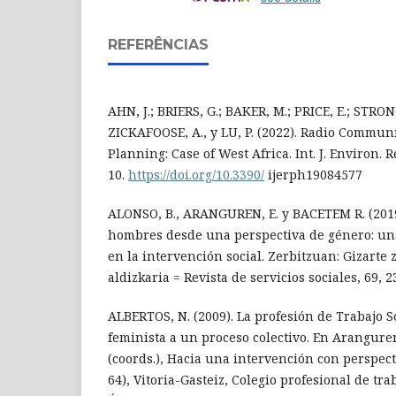
REFERÊNCIAS
AHN, J.; BRIERS, G.; BAKER, M.; PRICE, E.; STRONG
ZICKAFOOSE, A., y LU, P. (2022). Radio Commun
Planning: Case of West Africa. Int. J. Environ. R
10.
https://doi.org/10.3390/
ijerph19084577
ALONSO, B., ARANGUREN, E. y BACETEM R. (2019)
hombres desde una perspectiva de género: un
en la intervención social. Zerbitzuan: Gizarte 
aldizkaria = Revista de servicios sociales, 69, 2
ALBERTOS, N. (2009). La profesión de Trabajo 
feminista a un proceso colectivo. En Aranguren,
(coords.), Hacia una intervención con perspect
64), Vitoria-Gasteiz, Colegio profesional de tra