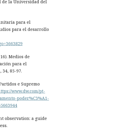
l de la Universidad del
nitaria para el
tudios para el desarrollo
digo=3663829
16). Medios de
ación para el
 34, 85-97.
 Partidos e Supremo
ttps://www.dw.com/pt-
lamento-poder%C3%A1-
65663944
nt observation: a guide
ess.