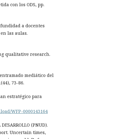
ida con los ODS, pp.
ofundidad a docentes
en las aulas.
g qualitative research.
 entramado mediático del
(44), 73-86.
n estratégico para
wnload/WFP-0000143164
 DESARROLLO (PNUD).
rt. Uncertain times,