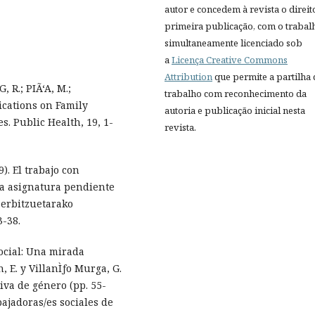
autor e concedem à revista o direit
primeira publicação, com o trabal
simultaneamente licenciado sob
a
Licença Creative Commons
Attribution
que permite a partilha
, R.; PIÃ‘A, M.;
trabalho com reconhecimento da
ications on Family
autoria e publicação inicial nesta
es. Public Health, 19, 1-
revista.
. El trabajo con
a asignatura pendiente
zerbitzuetarako
3-38.
Social: Una mirada
 E. y VillanÌƒo Murga, G.
iva de género (pp. 55-
bajadoras/es sociales de