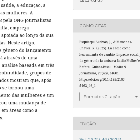
2025-03-27
 saúde, a educação, a
das mulheres. A
18 pela ONG Journalistas
COMO CITAR
villa, emprega
 apoiada ao longo da sua
Esquiaqui Buelvas, J., & Mancinas-
s. Neste artigo,
Chávez, R. (2025). La radio como
e género do lançamento
herramienta de cambio: Impacto social 
tá através de uma
de género de la emisora Rádio Mulher’e
 análise baseada em três
Bafatá, Guinea-Bisáu.
Media &
profundidade, grupos de
Jornalismo
,
25
(46), e4601.
https://doi.org/10.14195/2183-
tados mostram que, após
5462_46_1
io se tornou uma
mento das mulheres e um
Formatos Citação
ocou uma mudança de
 em áreas como a
s.
EDIÇÃO
Vol. 25 N.º 46 (2025)