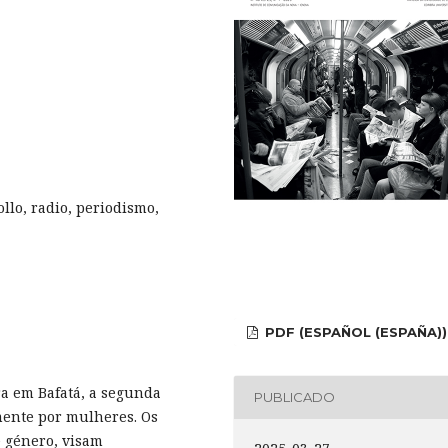
llo, radio, periodismo,
PDF (ESPAÑOL (ESPAÑA))
a em Bafatá, a segunda
PUBLICADO
mente por mulheres. Os
 género, visam