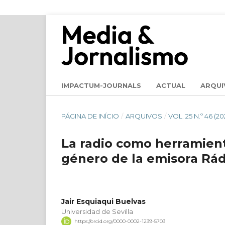
IMPACTUM-JOURNALS
ACTUAL
ARQUI
PÁGINA DE INÍCIO
/
ARQUIVOS
/
VOL. 25 N.º 46 (20
La radio como herramient
género de la emisora Rád
Jair Esquiaqui Buelvas
Universidad de Sevilla
https://orcid.org/0000-0002-1239-5703