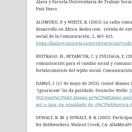
Álava y Escuela Universitaria de Trabajo Socia
País Vasco.
ALUMUKU, P. y WHITE, R. (2005). La radio comu
desarrollo en Ãfrica. Redes.com : revista de es
social de la Comunicación, 2, 405-413.
https://dialnet.unirioja.es/servlet/articulo?co
BUITRAGO, H., BETANCUR, C. y ZULUAGA, E. (20
comunicación para el cambio social y comunic
fortalecimiento del tejido social. Comunicación,
DANSÓ, I. (17 de mayo de 2023). Guiné-Bissau:
"ignoraram" lei da paridade. Deutsche Welle.
h
002/guin%C3%A9-bissau-pr%C3%B3ximo-par
ser-o-pior-na-igualdade-de-g%C3%A9nero/a-
DEWALT, K. M. y DEWALT, B. R. (2002). Participa
for fieldworkers. Walnut Creek, CA: AltaMiraPr