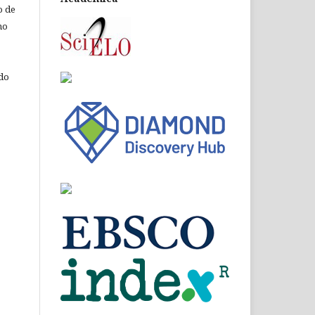
o de
ho
 do