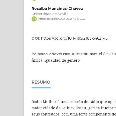
Rosalba Mancinas-Chávez
Universidad de Sevilla
https://orcid.org/0000-0002-4218-2338
DOI:
https://doi.org/10.14195/2183-5462_46_1
comunicación para el desarro
Palavras-chave:
Ãfrica, igualdad de género
RESUMO
Rádio Mulher é uma estação de rádio que oper
maior cidade da Guiné-Bissau, gerida inteira
seus conteúdos, com uma forte componente de