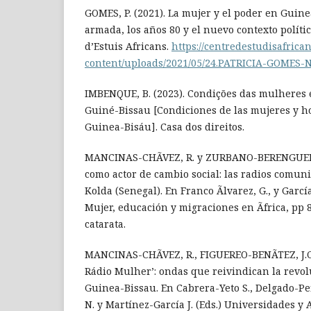
GOMES, P. (2021). La mujer y el poder en Guine
armada, los años 80 y el nuevo contexto políti
d’Estuis Africans.
https://centredestudisafrica
content/uploads/2021/05/24.PATRICIA-GOMES-N
IMBENQUE, B. (2023). Condições das mulheres 
Guiné-Bissau [Condiciones de las mujeres y h
Guinea-Bisáu]. Casa dos direitos.
MANCINAS-CHÃVEZ, R. y ZURBANO-BERENGUER, 
como actor de cambio social: las radios comunit
Kolda (Senegal). En Franco Ãlvarez, G., y García
Mujer, educación y migraciones en Ãfrica, pp 8
catarata.
MANCINAS-CHÃVEZ, R., FIGUEREO-BENÃTEZ, J.C. 
Rádio Mulher’: ondas que reivindican la revo
Guinea-Bissau. En Cabrera-Yeto S., Delgado-Pe
N. y Martínez-García J. (Eds.) Universidades y