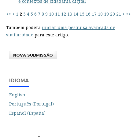
e contextos de cidadania digital
<<
<
1
2
3
4
5
6
7
8
9
10
11
12
13
14
15
16
17
18
19
20
21
>
>>
Também poderá
iniciar uma pesquisa avançada de
similaridade
para este artigo.
NOVA SUBMISSÃO
IDIOMA
English
Português (Portugal)
Español (España)