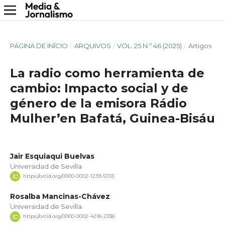
PÁGINA DE INÍCIO
/
ARQUIVOS
/
VOL. 25 N.º 46 (2025)
/
Artigos
La radio como herramienta de
cambio: Impacto social y de
género de la emisora Rádio
Mulher’en Bafatá, Guinea-Bisáu
Jair Esquiaqui Buelvas
Universidad de Sevilla
https://orcid.org/0000-0002-1239-5703
Rosalba Mancinas-Chávez
Universidad de Sevilla
https://orcid.org/0000-0002-4218-2338