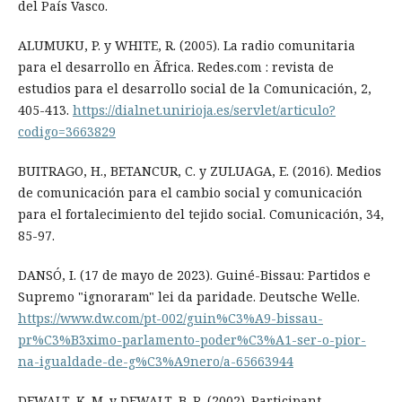
del País Vasco.
ALUMUKU, P. y WHITE, R. (2005). La radio comunitaria
para el desarrollo en Ãfrica. Redes.com : revista de
estudios para el desarrollo social de la Comunicación, 2,
405-413.
https://dialnet.unirioja.es/servlet/articulo?
codigo=3663829
BUITRAGO, H., BETANCUR, C. y ZULUAGA, E. (2016). Medios
de comunicación para el cambio social y comunicación
para el fortalecimiento del tejido social. Comunicación, 34,
85-97.
DANSÓ, I. (17 de mayo de 2023). Guiné-Bissau: Partidos e
Supremo "ignoraram" lei da paridade. Deutsche Welle.
https://www.dw.com/pt-002/guin%C3%A9-bissau-
pr%C3%B3ximo-parlamento-poder%C3%A1-ser-o-pior-
na-igualdade-de-g%C3%A9nero/a-65663944
DEWALT, K. M. y DEWALT, B. R. (2002). Participant