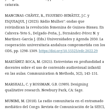
catarata.
MANCINAS-CHÃVEZ, R., FIGUEREO-BENÃTEZ, J.C. y
ESQUIAQUI, J (2023). Rádio Mulher’: ondas que
reivindican la revolución femenina de Guinea-Bissau. En
Cabrera-Yeto S., Delgado-Peña, J., Fernández-Pérez N. y
Martínez-García J. (Eds.) Universidades y Agenda 2030. La
cooperación universitaria andaluza comprometida con los
ODS, pp. 1298-1309.
https://doi.org/10.55323/edc.2022.29
MARTÃNEZ-ROCA, M. (2021). Entrevistas en profundidad a
docentes sobre el uso de contenido audiovisual infantil
en las aulas. Communication & Methods, 3(2), 143-151.
MARSHALL, C. y ROSSMAN, G.B. (1989). Designing
qualitative research. Newbury Park, CA: Sage.
MUNIMI, M. (2018). La radio comunitaria en el entramado
mediático del Congo. Revista de Comunicación de la SEECI,