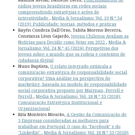
rádios jovens brasileiras em redes sociais:
compreendendo estratégias e ações de
interatividade
,
Media & Jornalismo: Vol. 19 N.º 34
(2019): Publicidade: teorias, métodos e práticas
Rayén Condeza Dall'Orso, Tabita Moreno Becerra,
Constanza Léon Gajardo,
Jovens Chilenos Avaliam as
Notícias para Decidir como Votar em 2022
,
Media &
Jornalismo: Vol. 24 N.º 45 (2024): Perspetivas dos
jovens sobre o mundo que os rodeia e contextos de
cidadania digital
Nuno Baptista,
O relato integrado estimula a
comunicação estratégica de responsabilidade social
corporativa? Uma análise na perspectiva do
marketing, baseada no modelo de responsabilidade
social corporativa proposto por Maignan, Ferrell e
Ferrell
,
Media & Jornalismo: Vol. 18 N.º 33 (2018):
Comunicação Estratégica Institucional e
Organizacional
Rita Monteiro Mourão,
A Gestão da Comunicação de
5 Empresas consideradas as melhores para
trabalhar em Portugal: O caso do "Facebook" e do
"Linkedin"
,
Media & Jornalismo: Vol. 18 N.º 33 (2018):