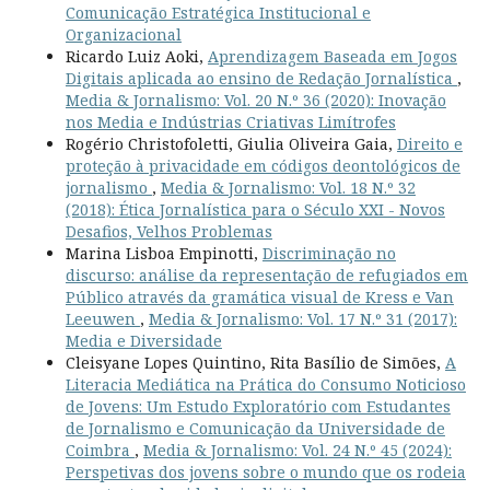
Comunicação Estratégica Institucional e
Organizacional
Ricardo Luiz Aoki,
Aprendizagem Baseada em Jogos
Digitais aplicada ao ensino de Redação Jornalística
,
Media & Jornalismo: Vol. 20 N.º 36 (2020): Inovação
nos Media e Indústrias Criativas Limítrofes
Rogério Christofoletti, Giulia Oliveira Gaia,
Direito e
proteção à privacidade em códigos deontológicos de
jornalismo
,
Media & Jornalismo: Vol. 18 N.º 32
(2018): Ética Jornalística para o Século XXI - Novos
Desafios, Velhos Problemas
Marina Lisboa Empinotti,
Discriminação no
discurso: análise da representação de refugiados em
Público através da gramática visual de Kress e Van
Leeuwen
,
Media & Jornalismo: Vol. 17 N.º 31 (2017):
Media e Diversidade
Cleisyane Lopes Quintino, Rita Basílio de Simões,
A
Literacia Mediática na Prática do Consumo Noticioso
de Jovens: Um Estudo Exploratório com Estudantes
de Jornalismo e Comunicação da Universidade de
Coimbra
,
Media & Jornalismo: Vol. 24 N.º 45 (2024):
Perspetivas dos jovens sobre o mundo que os rodeia