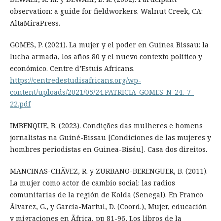
observation: a guide for fieldworkers. Walnut Creek, CA:
AltaMiraPress.
GOMES, P. (2021). La mujer y el poder en Guinea Bissau: la
lucha armada, los años 80 y el nuevo contexto político y
económico. Centre d’Estuis Africans.
https://centredestudisafricans.org/wp-
content/uploads/2021/05/24.PATRICIA-GOMES-N-24.-7-
22.pdf
IMBENQUE, B. (2023). Condições das mulheres e homens
jornalistas na Guiné-Bissau [Condiciones de las mujeres y
hombres periodistas en Guinea-Bisáu]. Casa dos direitos.
MANCINAS-CHÃVEZ, R. y ZURBANO-BERENGUER, B. (2011).
La mujer como actor de cambio social: las radios
comunitarias de la región de Kolda (Senegal). En Franco
Ãlvarez, G., y García-Martul, D. (Coord.), Mujer, educación
y migraciones en Ãfrica, pp 81-96, Los libros de la