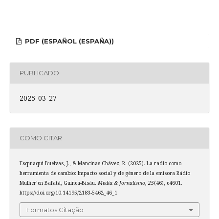
PDF (ESPAÑOL (ESPAÑA))
PUBLICADO
2025-03-27
COMO CITAR
Esquiaqui Buelvas, J., & Mancinas-Chávez, R. (2025). La radio como
herramienta de cambio: Impacto social y de género de la emisora Rádio
Mulher’en Bafatá, Guinea-Bisáu.
Media & Jornalismo
,
25
(46), e4601.
https://doi.org/10.14195/2183-5462_46_1
Formatos Citação