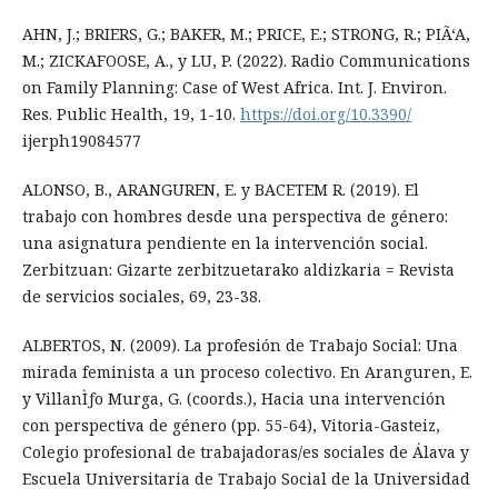
AHN, J.; BRIERS, G.; BAKER, M.; PRICE, E.; STRONG, R.; PIÃ‘A,
M.; ZICKAFOOSE, A., y LU, P. (2022). Radio Communications
on Family Planning: Case of West Africa. Int. J. Environ.
Res. Public Health, 19, 1-10.
https://doi.org/10.3390/
ijerph19084577
ALONSO, B., ARANGUREN, E. y BACETEM R. (2019). El
trabajo con hombres desde una perspectiva de género:
una asignatura pendiente en la intervención social.
Zerbitzuan: Gizarte zerbitzuetarako aldizkaria = Revista
de servicios sociales, 69, 23-38.
ALBERTOS, N. (2009). La profesión de Trabajo Social: Una
mirada feminista a un proceso colectivo. En Aranguren, E.
y VillanÌƒo Murga, G. (coords.), Hacia una intervención
con perspectiva de género (pp. 55-64), Vitoria-Gasteiz,
Colegio profesional de trabajadoras/es sociales de Álava y
Escuela Universitaria de Trabajo Social de la Universidad