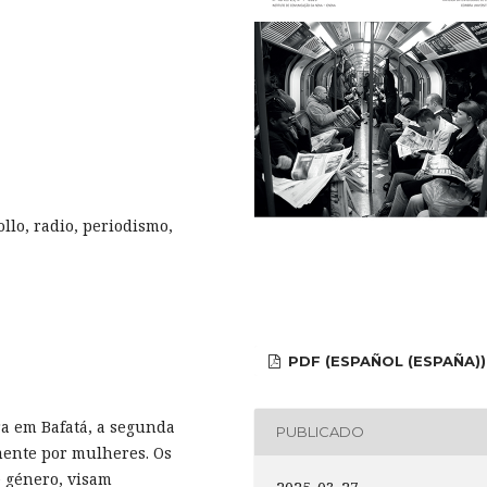
llo, radio, periodismo,
PDF (ESPAÑOL (ESPAÑA))
a em Bafatá, a segunda
PUBLICADO
mente por mulheres. Os
 género, visam