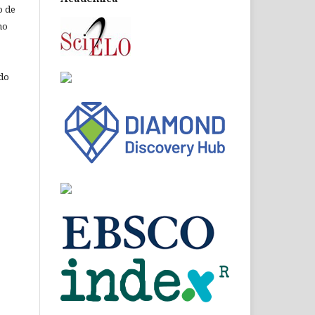
o de
ho
 do