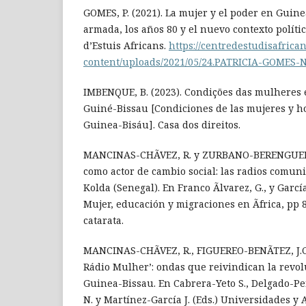
GOMES, P. (2021). La mujer y el poder en Guine
armada, los años 80 y el nuevo contexto políti
d’Estuis Africans.
https://centredestudisafrica
content/uploads/2021/05/24.PATRICIA-GOMES-N
IMBENQUE, B. (2023). Condições das mulheres 
Guiné-Bissau [Condiciones de las mujeres y h
Guinea-Bisáu]. Casa dos direitos.
MANCINAS-CHÃVEZ, R. y ZURBANO-BERENGUER, 
como actor de cambio social: las radios comunit
Kolda (Senegal). En Franco Ãlvarez, G., y García
Mujer, educación y migraciones en Ãfrica, pp 8
catarata.
MANCINAS-CHÃVEZ, R., FIGUEREO-BENÃTEZ, J.C. 
Rádio Mulher’: ondas que reivindican la revo
Guinea-Bissau. En Cabrera-Yeto S., Delgado-Pe
N. y Martínez-García J. (Eds.) Universidades y