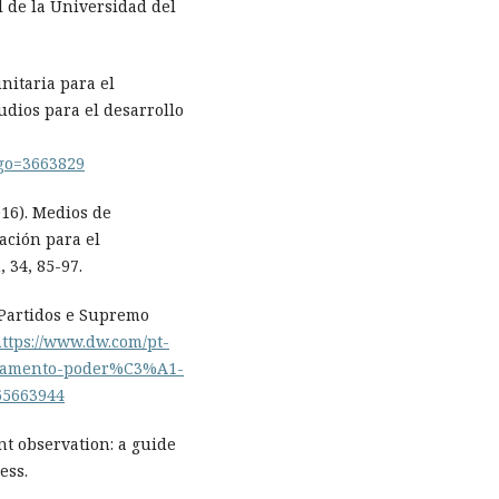
l de la Universidad del
nitaria para el
tudios para el desarrollo
digo=3663829
16). Medios de
ación para el
 34, 85-97.
 Partidos e Supremo
ttps://www.dw.com/pt-
lamento-poder%C3%A1-
65663944
nt observation: a guide
ess.