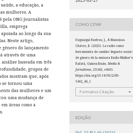
2025-03-27
 saúde, a educação, a
das mulheres. A
18 pela ONG Journalistas
COMO CITAR
villa, emprega
 apoiada ao longo da sua
Esquiaqui Buelvas, J., & Mancinas-
s. Neste artigo,
Chávez, R. (2025). La radio como
e género do lançamento
herramienta de cambio: Impacto social 
tá através de uma
de género de la emisora Rádio Mulher’e
 análise baseada em três
Bafatá, Guinea-Bisáu.
Media &
profundidade, grupos de
Jornalismo
,
25
(46), e4601.
https://doi.org/10.14195/2183-
tados mostram que, após
5462_46_1
io se tornou uma
mento das mulheres e um
Formatos Citação
ocou uma mudança de
 em áreas como a
s.
EDIÇÃO
Vol. 25 N.º 46 (2025)