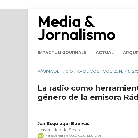
IMPACTUM-JOURNALS
ACTUAL
ARQUI
PÁGINA DE INÍCIO
/
ARQUIVOS
/
VOL. 25 N.º 46 (20
La radio como herramient
género de la emisora Rád
Jair Esquiaqui Buelvas
Universidad de Sevilla
https://orcid.org/0000-0002-1239-5703