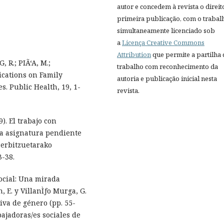
autor e concedem à revista o direit
primeira publicação, com o trabal
simultaneamente licenciado sob
a
Licença Creative Commons
Attribution
que permite a partilha
, R.; PIÃ‘A, M.;
trabalho com reconhecimento da
ications on Family
autoria e publicação inicial nesta
es. Public Health, 19, 1-
revista.
. El trabajo con
a asignatura pendiente
zerbitzuetarako
3-38.
Social: Una mirada
 E. y VillanÌƒo Murga, G.
iva de género (pp. 55-
bajadoras/es sociales de