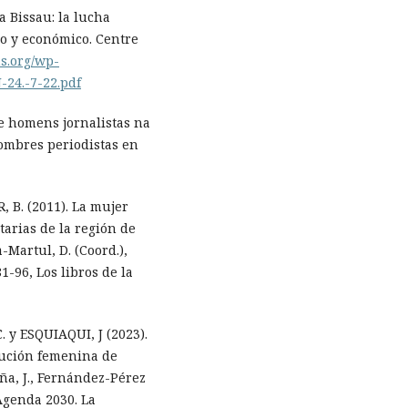
a Bissau: la lucha
co y económico. Centre
ns.org/wp-
-24.-7-22.pdf
e homens jornalistas na
ombres periodistas en
B. (2011). La mujer
arias de la región de
-Martul, D. (Coord.),
1-96, Los libros de la
y ESQUIAQUI, J (2023).
lución femenina de
ña, J., Fernández-Pérez
 Agenda 2030. La