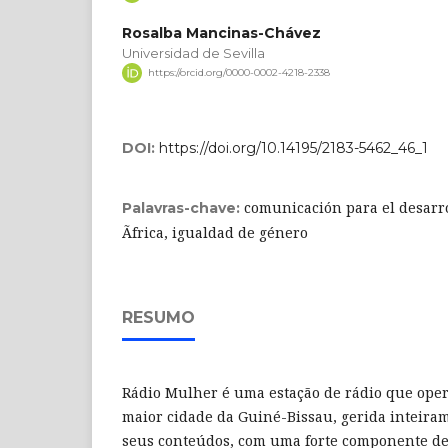
Rosalba Mancinas-Chávez
Universidad de Sevilla
https://orcid.org/0000-0002-4218-2338
DOI:
https://doi.org/10.14195/2183-5462_46_1
comunicación para el desarro
Palavras-chave:
Ãfrica, igualdad de género
RESUMO
Rádio Mulher é uma estação de rádio que oper
maior cidade da Guiné-Bissau, gerida inteira
seus conteúdos, com uma forte componente de