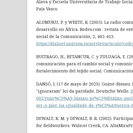
Álava y Escuela Universitaria de Trabajo Socia
País Vasco.
ALUMUKU, P. y WHITE, R. (2005). La radio comu
desarrollo en Ãfrica. Redes.com : revista de es
social de la Comunicación, 2, 405-413.
https://dialnet.unirioja.es/servlet/articulo?co
BUITRAGO, H., BETANCUR, C. y ZULUAGA, E. (20
comunicación para el cambio social y comunic
fortalecimiento del tejido social. Comunicación,
DANSÓ, I. (17 de mayo de 2023). Guiné-Bissau:
"ignoraram" lei da paridade. Deutsche Welle.
h
002/guin%C3%A9-bissau-pr%C3%B3ximo-par
ser-o-pior-na-igualdade-de-g%C3%A9nero/a-
DEWALT, K. M. y DEWALT, B. R. (2002). Participa
for fieldworkers. Walnut Creek, CA: AltaMiraPr