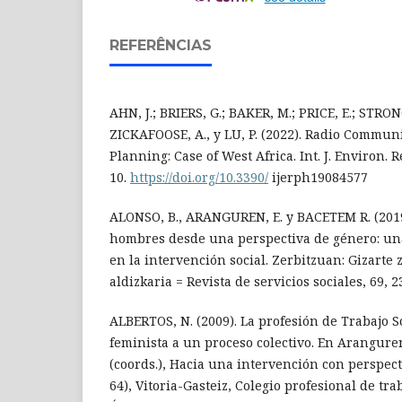
REFERÊNCIAS
AHN, J.; BRIERS, G.; BAKER, M.; PRICE, E.; STRONG
ZICKAFOOSE, A., y LU, P. (2022). Radio Commun
Planning: Case of West Africa. Int. J. Environ. R
10.
https://doi.org/10.3390/
ijerph19084577
ALONSO, B., ARANGUREN, E. y BACETEM R. (2019)
hombres desde una perspectiva de género: un
en la intervención social. Zerbitzuan: Gizarte 
aldizkaria = Revista de servicios sociales, 69, 2
ALBERTOS, N. (2009). La profesión de Trabajo 
feminista a un proceso colectivo. En Aranguren,
(coords.), Hacia una intervención con perspect
64), Vitoria-Gasteiz, Colegio profesional de tra