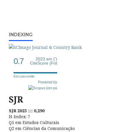
INDEXING
0.7
2023 em (')
CiteScore (Fot
61st percentile
Powered by
SJR
SJR 2025 :::: 0,290
H-Index: 7
Q1 em Estudos Culturais
Q2 em Ciências da Comunicação