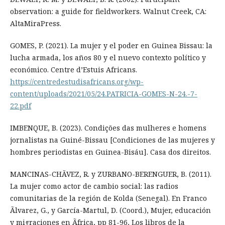
observation: a guide for fieldworkers. Walnut Creek, CA:
AltaMiraPress.
GOMES, P. (2021). La mujer y el poder en Guinea Bissau: la
lucha armada, los años 80 y el nuevo contexto político y
económico. Centre d’Estuis Africans.
https://centredestudisafricans.org/wp-
content/uploads/2021/05/24.PATRICIA-GOMES-N-24.-7-
22.pdf
IMBENQUE, B. (2023). Condições das mulheres e homens
jornalistas na Guiné-Bissau [Condiciones de las mujeres y
hombres periodistas en Guinea-Bisáu]. Casa dos direitos.
MANCINAS-CHÃVEZ, R. y ZURBANO-BERENGUER, B. (2011).
La mujer como actor de cambio social: las radios
comunitarias de la región de Kolda (Senegal). En Franco
Ãlvarez, G., y García-Martul, D. (Coord.), Mujer, educación
y migraciones en Ãfrica, pp 81-96, Los libros de la