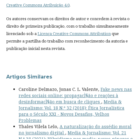
Creative Commons Atribuição 4.0
.
Os autores conservam os direitos de autor e concedem à revista o
direito de primeira publicação, com o trabalho simultaneamente
licenciado sob a
Licença Creative Commons Attribution
que
permite a partilha do trabalho com reconhecimento da autoria e
publicação inicial nesta revista.
Artigos Similares
Caroline Delmazo, Jonas C. L. Valente,
Fake news nas
redes sociais online: propagacÌ§ão e reações à
desinformacÌ§ão em busca de cliques
,
Media &
Jornalismo: Vol. 18 N.º 32 (2018): Ética Jornalística
para o Século XXI - Novos Desafios, Velhos
Problemas
Thales Vilela Lelo,
A naturalização do assédio moral
no jornalismo digital
,
Media & Jornalismo: Vol. 21
N.º 38 (2021): Hibridismo nos media: novos géneros e