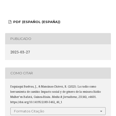
PDF (ESPAÑOL (ESPAÑA))
PUBLICADO
2025-03-27
COMO CITAR
Esquiaqui Buelvas, J., & Mancinas-Chávez, R. (2025). La radio como
herramienta de cambio: Impacto social y de género de la emisora Rádio
Mulher’en Bafatá, Guinea-Bisáu.
Media & Jornalismo
,
25
(46), e4601.
https://doi.org/10.14195/2183-5462_46_1
Formatos Citação