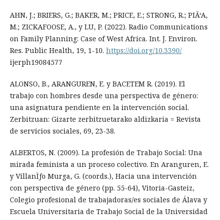
AHN, J.; BRIERS, G.; BAKER, M.; PRICE, E.; STRONG, R.; PIÃ‘A,
M.; ZICKAFOOSE, A., y LU, P. (2022). Radio Communications
on Family Planning: Case of West Africa. Int. J. Environ.
Res. Public Health, 19, 1-10.
https://doi.org/10.3390/
ijerph19084577
ALONSO, B., ARANGUREN, E. y BACETEM R. (2019). El
trabajo con hombres desde una perspectiva de género:
una asignatura pendiente en la intervención social.
Zerbitzuan: Gizarte zerbitzuetarako aldizkaria = Revista
de servicios sociales, 69, 23-38.
ALBERTOS, N. (2009). La profesión de Trabajo Social: Una
mirada feminista a un proceso colectivo. En Aranguren, E.
y VillanÌƒo Murga, G. (coords.), Hacia una intervención
con perspectiva de género (pp. 55-64), Vitoria-Gasteiz,
Colegio profesional de trabajadoras/es sociales de Álava y
Escuela Universitaria de Trabajo Social de la Universidad