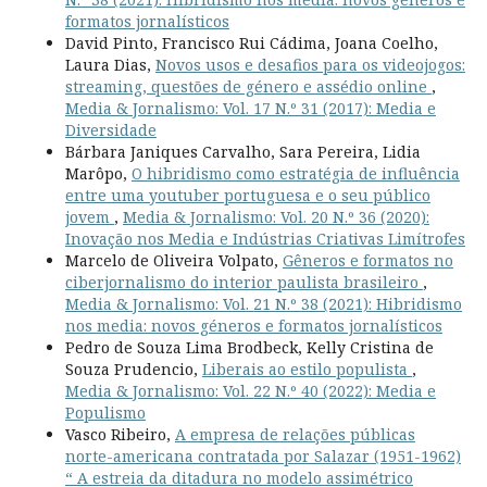
formatos jornalísticos
David Pinto, Francisco Rui Cádima, Joana Coelho,
Laura Dias,
Novos usos e desafios para os videojogos:
streaming, questões de género e assédio online
,
Media & Jornalismo: Vol. 17 N.º 31 (2017): Media e
Diversidade
Bárbara Janiques Carvalho, Sara Pereira, Lidia
Marôpo,
O hibridismo como estratégia de influência
entre uma youtuber portuguesa e o seu público
jovem
,
Media & Jornalismo: Vol. 20 N.º 36 (2020):
Inovação nos Media e Indústrias Criativas Limítrofes
Marcelo de Oliveira Volpato,
Gêneros e formatos no
ciberjornalismo do interior paulista brasileiro
,
Media & Jornalismo: Vol. 21 N.º 38 (2021): Hibridismo
nos media: novos géneros e formatos jornalísticos
Pedro de Souza Lima Brodbeck, Kelly Cristina de
Souza Prudencio,
Liberais ao estilo populista
,
Media & Jornalismo: Vol. 22 N.º 40 (2022): Media e
Populismo
Vasco Ribeiro,
A empresa de relações públicas
norte-americana contratada por Salazar (1951-1962)
“ A estreia da ditadura no modelo assimétrico