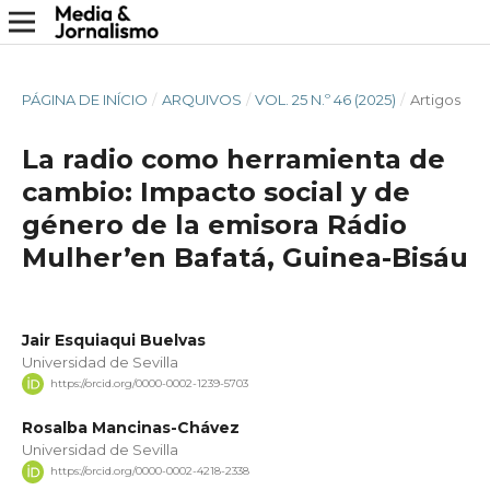
PÁGINA DE INÍCIO
/
ARQUIVOS
/
VOL. 25 N.º 46 (2025)
/
Artigos
La radio como herramienta de
cambio: Impacto social y de
género de la emisora Rádio
Mulher’en Bafatá, Guinea-Bisáu
Jair Esquiaqui Buelvas
Universidad de Sevilla
https://orcid.org/0000-0002-1239-5703
Rosalba Mancinas-Chávez
Universidad de Sevilla
https://orcid.org/0000-0002-4218-2338