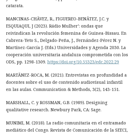
catarata.
MANCINAS-CHÃVEZ, R., FIGUEREO-BENÃTEZ, J.C. y
ESQUIAQUI, J (2023). Rádio Mulher’: ondas que
reivindican la revolución femenina de Guinea-Bissau. En
Cabrera-Yeto S., Delgado-Peña, J., Fernández-Pérez N. y
Martínez-García J. (Eds.) Universidades y Agenda 2030. La
cooperación universitaria andaluza comprometida con los
ODS, pp. 1298-1309.
https://doi.org/10.55323/edc.2022.29
MARTÃNEZ-ROCA, M. (2021). Entrevistas en profundidad a
docentes sobre el uso de contenido audiovisual infantil
en las aulas. Communication & Methods, 3(2), 143-151.
MARSHALL, C. y ROSSMAN, G.B. (1989). Designing
qualitative research. Newbury Park, CA: Sage.
MUNIMI, M. (2018). La radio comunitaria en el entramado
mediático del Congo. Revista de Comunicación de la SEECI,