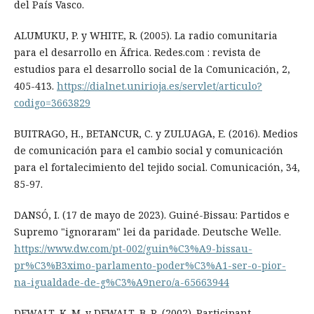
del País Vasco.
ALUMUKU, P. y WHITE, R. (2005). La radio comunitaria
para el desarrollo en Ãfrica. Redes.com : revista de
estudios para el desarrollo social de la Comunicación, 2,
405-413.
https://dialnet.unirioja.es/servlet/articulo?
codigo=3663829
BUITRAGO, H., BETANCUR, C. y ZULUAGA, E. (2016). Medios
de comunicación para el cambio social y comunicación
para el fortalecimiento del tejido social. Comunicación, 34,
85-97.
DANSÓ, I. (17 de mayo de 2023). Guiné-Bissau: Partidos e
Supremo "ignoraram" lei da paridade. Deutsche Welle.
https://www.dw.com/pt-002/guin%C3%A9-bissau-
pr%C3%B3ximo-parlamento-poder%C3%A1-ser-o-pior-
na-igualdade-de-g%C3%A9nero/a-65663944
DEWALT, K. M. y DEWALT, B. R. (2002). Participant