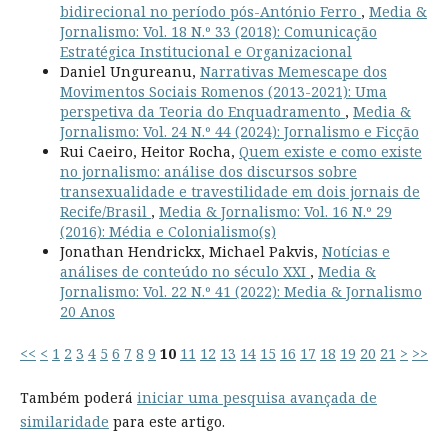
bidirecional no período pós-António Ferro
,
Media &
Jornalismo: Vol. 18 N.º 33 (2018): Comunicação
Estratégica Institucional e Organizacional
Daniel Ungureanu,
Narrativas Memescape dos
Movimentos Sociais Romenos (2013-2021): Uma
perspetiva da Teoria do Enquadramento
,
Media &
Jornalismo: Vol. 24 N.º 44 (2024): Jornalismo e Ficção
Rui Caeiro, Heitor Rocha,
Quem existe e como existe
no jornalismo: análise dos discursos sobre
transexualidade e travestilidade em dois jornais de
Recife/Brasil
,
Media & Jornalismo: Vol. 16 N.º 29
(2016): Média e Colonialismo(s)
Jonathan Hendrickx, Michael Pakvis,
Notícias e
análises de conteúdo no século XXI
,
Media &
Jornalismo: Vol. 22 N.º 41 (2022): Media & Jornalismo
20 Anos
<<
<
1
2
3
4
5
6
7
8
9
10
11
12
13
14
15
16
17
18
19
20
21
>
>>
Também poderá
iniciar uma pesquisa avançada de
similaridade
para este artigo.