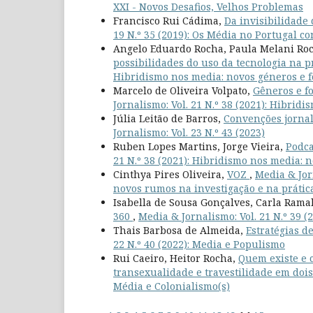
XXI - Novos Desafios, Velhos Problemas
Francisco Rui Cádima,
Da invisibilidade
19 N.º 35 (2019): Os Média no Portugal 
Angelo Eduardo Rocha, Paula Melani Ro
possibilidades do uso da tecnologia na p
Hibridismo nos media: novos géneros e f
Marcelo de Oliveira Volpato,
Gêneros e fo
Jornalismo: Vol. 21 N.º 38 (2021): Hibrid
Júlia Leitão de Barros,
Convenções jornal
Jornalismo: Vol. 23 N.º 43 (2023)
Ruben Lopes Martins, Jorge Vieira,
Podca
21 N.º 38 (2021): Hibridismo nos media: n
Cinthya Pires Oliveira,
VOZ
,
Media & Jor
novos rumos na investigação e na prátic
Isabella de Sousa Gonçalves, Carla Rama
360
,
Media & Jornalismo: Vol. 21 N.º 39 
Thais Barbosa de Almeida,
Estratégias d
22 N.º 40 (2022): Media e Populismo
Rui Caeiro, Heitor Rocha,
Quem existe e c
transexualidade e travestilidade em dois
Média e Colonialismo(s)