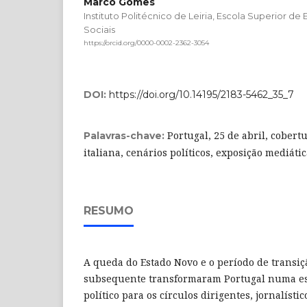
Marco Gomes
Instituto Politécnico de Leiria, Escola Superior d
Sociais
https://orcid.org/0000-0002-2362-3054
DOI:
https://doi.org/10.14195/2183-5462_35_7
Portugal, 25 de abril, cobert
Palavras-chave:
italiana, cenários políticos, exposição mediáti
RESUMO
A queda do Estado Novo e o período de transi
subsequente transformaram Portugal numa esp
político para os círculos dirigentes, jornalístic