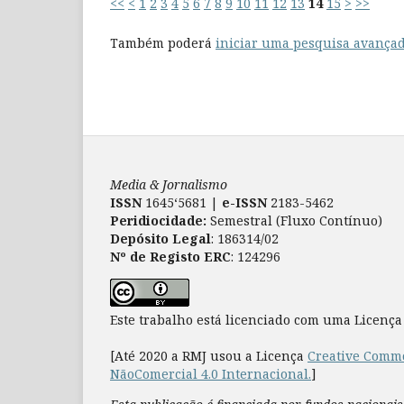
<<
<
1
2
3
4
5
6
7
8
9
10
11
12
13
14
15
>
>>
Também poderá
iniciar uma pesquisa avançad
Media & Jornalismo
ISSN
1645‘5681 |
e-ISSN
2183-5462
Peridiocidade:
Semestral (Fluxo Contínuo)
Depósito Legal
: 186314/02
Nº de Registo ERC
: 124296
Este trabalho está licenciado com uma Licenç
[Até 2020 a RMJ usou a Licença
Creative Commo
NãoComercial 4.0 Internacional.
]