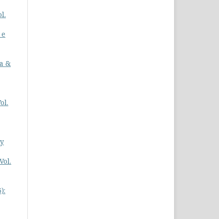
l.
 e
a &
ol.
ly
Vol.
):