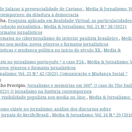
 de Salazar à presencialidade de Caetano
,
Media & Jornalismo: Vo
contemporneo: da ditadura à democracia
cha,
Pesquisa aplicada em Realidade Virtual: as particularidades
rodução jornalística
,
Media & Jornalismo: Vol. 21 N.º 38 (2021):
ormatos jornalísticos
rmatos no ciberjornalismo do interior paulista brasileiro
,
Medi
ismo nos media: novos géneros e formatos jornalísticos
ísticas e mudança política no início do século XX
,
Media &
sts no jornalismo português “ o caso P24
,
Media & Jornalismo: V
ovos géneros e formatos jornalísticos
nalismo: Vol. 23 N.º 42 (2023): Comunicação e Mudança Social “
a
lho Procópio,
Jornalismo e memórias em 360°. O caso do The Dai
(2021): O jornalismo na história contempornea
e visibilidade populista nos media on-line
,
Media & Jornalismo: 
omo existe no jornalismo: análise dos discursos sobre
 jornais de Recife/Brasil
,
Media & Jornalismo: Vol. 16 N.º 29 (2016