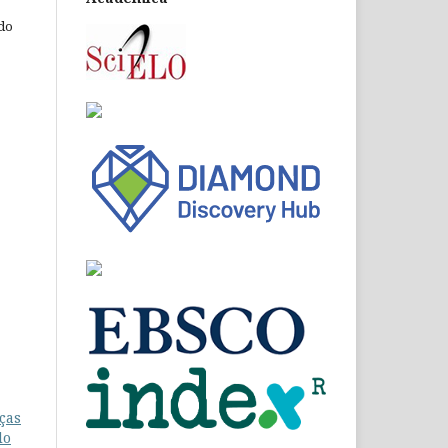
 do
ças
lo