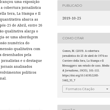
alcançou uma exposição
PUBLICADO
 a cobertura jornalística
ella Sera, La Stampa e Il
2019-10-25
quantitativa abarca as
pós-25 de Abril, entre 26
ão qualitativa alarga o
legia-se uma abordagem
COMO CITAR
essão numérica do
dimensão qualitativa com
Gomes, M. (2019). A cobertura
os desenhados pela
jornalística do 25 de abril de 1974 no
 jornalistas e o destaque
Corriere della Sera, La Stampa e Il
Messaggero: um estudo de caso.
Media
 jornais analisados
& Jornalismo
,
19
(35), 101–115.
volvimentos políticos
https://doi.org/10.14195/2183-
nal.
5462_35_7
Formatos Citação