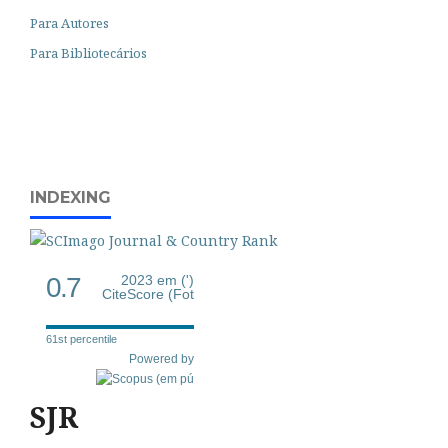
Para Autores
Para Bibliotecários
INDEXING
0.7
2023 em (')
CiteScore (Fot
61st percentile
Powered by
SJR