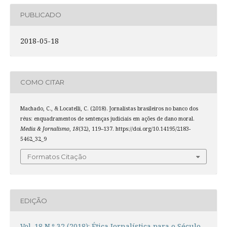
PUBLICADO
2018-05-18
COMO CITAR
Machado, C., & Locatelli, C. (2018). Jornalistas brasileiros no banco dos
réus: enquadramentos de sentenças judiciais em ações de dano moral.
Media & Jornalismo
,
18
(32), 119–137. https://doi.org/10.14195/2183-
5462_32_9
Formatos Citação
EDIÇÃO
Vol. 18 N.º 32 (2018): Ética Jornalística para o Século