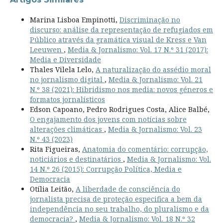
Marina Lisboa Empinotti,
Discriminação no
discurso: análise da representação de refugiados em
Público através da gramática visual de Kress e Van
Leeuwen
,
Media & Jornalismo: Vol. 17 N.º 31 (2017):
Media e Diversidade
Thales Vilela Lelo,
A naturalização do assédio moral
no jornalismo digital
,
Media & Jornalismo: Vol. 21
N.º 38 (2021): Hibridismo nos media: novos géneros e
formatos jornalísticos
Edson Capoano, Pedro Rodrigues Costa, Alice Balbé,
O engajamento dos jovens com notícias sobre
alterações climáticas
,
Media & Jornalismo: Vol. 23
N.º 43 (2023)
Rita Figueiras,
Anatomia do comentário: corrupção,
noticiários e destinatários
,
Media & Jornalismo: Vol.
14 N.º 26 (2015): Corrupção Política, Media e
Democracia
Otília Leitão,
A liberdade de consciência do
jornalista precisa de proteção especifica a bem da
independência no seu trabalho, do pluralismo e da
democracia?
,
Media & Jornalismo: Vol. 18 N.º 32