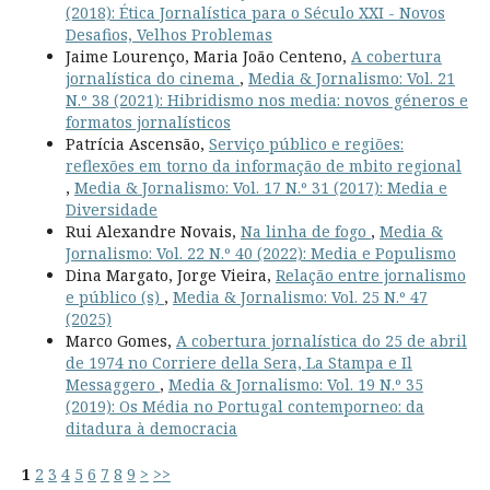
(2018): Ética Jornalística para o Século XXI - Novos
Desafios, Velhos Problemas
Jaime Lourenço, Maria João Centeno,
A cobertura
jornalística do cinema
,
Media & Jornalismo: Vol. 21
N.º 38 (2021): Hibridismo nos media: novos géneros e
formatos jornalísticos
Patrícia Ascensão,
Serviço público e regiões:
reflexões em torno da informação de mbito regional
,
Media & Jornalismo: Vol. 17 N.º 31 (2017): Media e
Diversidade
Rui Alexandre Novais,
Na linha de fogo
,
Media &
Jornalismo: Vol. 22 N.º 40 (2022): Media e Populismo
Dina Margato, Jorge Vieira,
Relação entre jornalismo
e público (s)
,
Media & Jornalismo: Vol. 25 N.º 47
(2025)
Marco Gomes,
A cobertura jornalística do 25 de abril
de 1974 no Corriere della Sera, La Stampa e Il
Messaggero
,
Media & Jornalismo: Vol. 19 N.º 35
(2019): Os Média no Portugal contemporneo: da
ditadura à democracia
1
2
3
4
5
6
7
8
9
>
>>