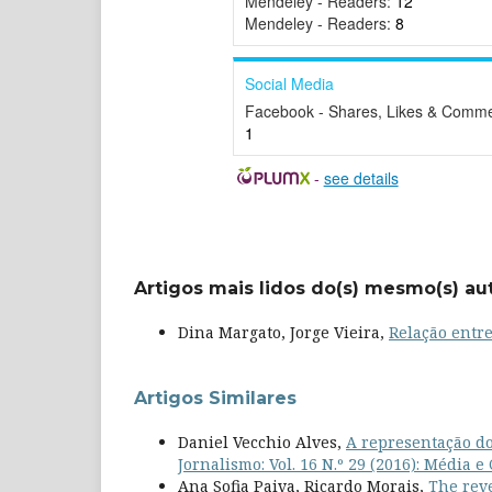
Mendeley - Readers:
12
Mendeley - Readers:
8
Social Media
Facebook - Shares, Likes & Comme
1
-
see details
Artigos mais lidos do(s) mesmo(s) au
Dina Margato, Jorge Vieira,
Relação entre
Artigos Similares
Daniel Vecchio Alves,
A representação do
Jornalismo: Vol. 16 N.º 29 (2016): Média e
Ana Sofia Paiva, Ricardo Morais,
The rev