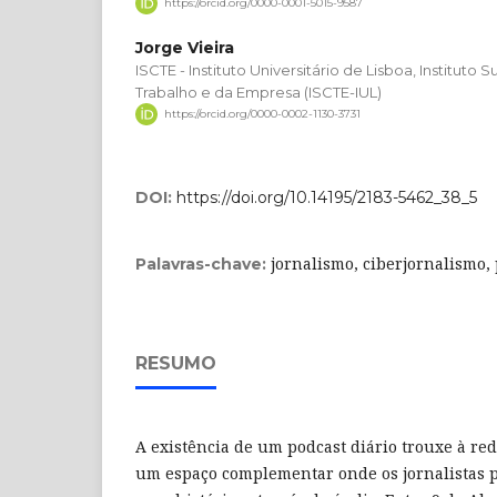
https://orcid.org/0000-0001-5015-9587
Jorge Vieira
ISCTE - Instituto Universitário de Lisboa, Instituto
Trabalho e da Empresa (ISCTE-IUL)
https://orcid.org/0000-0002-1130-3731
DOI:
https://doi.org/10.14195/2183-5462_38_5
jornalismo, ciberjornalismo,
Palavras-chave:
RESUMO
A existência de um podcast diário trouxe à red
um espaço complementar onde os jornalistas 