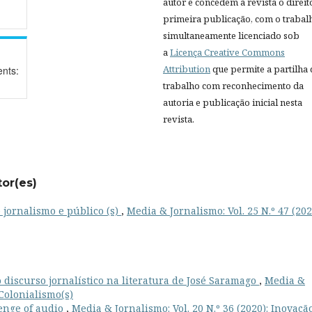
autor e concedem à revista o direit
primeira publicação, com o trabal
simultaneamente licenciado sob
a
Licença Creative Commons
Attribution
que permite a partilha
nts:
trabalho com reconhecimento da
autoria e publicação inicial nesta
revista.
tor(es)
 jornalismo e público (s)
,
Media & Jornalismo: Vol. 25 N.º 47 (202
 discurso jornalístico na literatura de José Saramago
,
Media &
 Colonialismo(s)
enge of audio
,
Media & Jornalismo: Vol. 20 N.º 36 (2020): Inovaçã