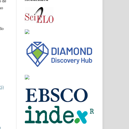
o de
ho
 do
5)
o