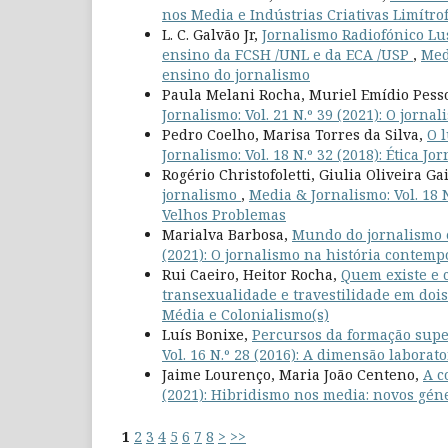
nos Media e Indústrias Criativas Limítro
L. C. Galvão Jr,
Jornalismo Radiofónico Lus
ensino da FCSH /UNL e da ECA /USP
,
Med
ensino do jornalismo
Paula Melani Rocha, Muriel Emídio Pess
Jornalismo: Vol. 21 N.º 39 (2021): O jorn
Pedro Coelho, Marisa Torres da Silva,
O l
Jornalismo: Vol. 18 N.º 32 (2018): Ética J
Rogério Christofoletti, Giulia Oliveira Ga
jornalismo
,
Media & Jornalismo: Vol. 18 N
Velhos Problemas
Marialva Barbosa,
Mundo do jornalismo 
(2021): O jornalismo na história contem
Rui Caeiro, Heitor Rocha,
Quem existe e c
transexualidade e travestilidade em dois
Média e Colonialismo(s)
Luís Bonixe,
Percursos da formação supe
Vol. 16 N.º 28 (2016): A dimensão laborat
Jaime Lourenço, Maria João Centeno,
A c
(2021): Hibridismo nos media: novos géne
1
2
3
4
5
6
7
8
>
>>