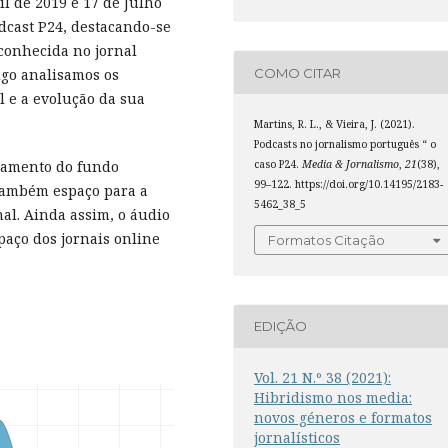
il de 2019 e 17 de Julho
odcast P24, destacando-se
(conhecida no jornal
COMO CITAR
igo analisamos os
 e a evolução da sua
Martins, R. L., & Vieira, J. (2021).
Podcasts no jornalismo português “ o
caso P24.
Media & Jornalismo
,
21
(38),
ciamento do fundo
99–122. https://doi.org/10.14195/2183-
também espaço para a
5462_38_5
al. Ainda assim, o áudio
paço dos jornais online
Formatos Citação
EDIÇÃO
Vol. 21 N.º 38 (2021):
Hibridismo nos media:
novos géneros e formatos
jornalísticos