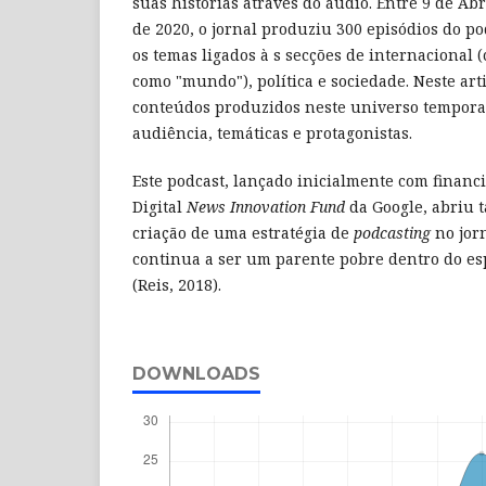
suas histórias através do áudio. Entre 9 de Abr
de 2020, o jornal produziu 300 episódios do p
os temas ligados à s secções de internacional 
como "mundo"), política e sociedade. Neste art
conteúdos produzidos neste universo temporal
audiência, temáticas e protagonistas.
Este podcast, lançado inicialmente com finan
Digital
News Innovation Fund
da Google, abriu 
criação de uma estratégia de
podcasting
no jorn
continua a ser um parente pobre dentro do es
(Reis, 2018).
DOWNLOADS