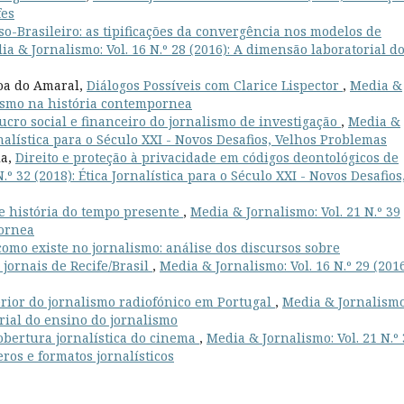
fes
o-Brasileiro: as tipificações da convergência nos modelos de
ia & Jornalismo: Vol. 16 N.º 28 (2016): A dimensão laboratorial d
oa do Amaral,
Diálogos Possíveis com Clarice Lispector
,
Media &
alismo na história contempornea
ucro social e financeiro do jornalismo de investigação
,
Media &
ornalística para o Século XXI - Novos Desafios, Velhos Problemas
ia,
Direito e proteção à privacidade em códigos deontológicos de
.º 32 (2018): Ética Jornalística para o Século XXI - Novos Desafios
e história do tempo presente
,
Media & Jornalismo: Vol. 21 N.º 39
pornea
omo existe no jornalismo: análise dos discursos sobre
 jornais de Recife/Brasil
,
Media & Jornalismo: Vol. 16 N.º 29 (2016
rior do jornalismo radiofónico em Portugal
,
Media & Jornalismo
orial do ensino do jornalismo
obertura jornalística do cinema
,
Media & Jornalismo: Vol. 21 N.º
ros e formatos jornalísticos