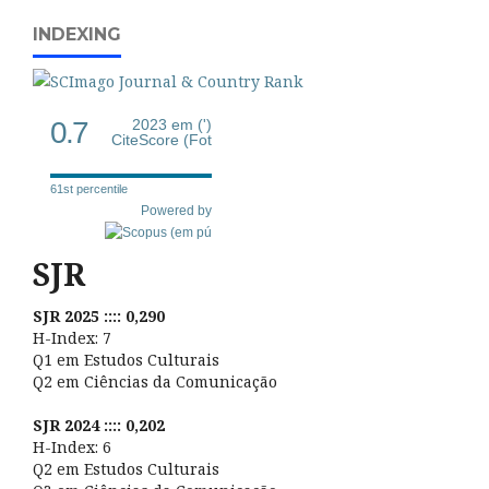
INDEXING
0.7
2023 em (')
CiteScore (Fot
61st percentile
Powered by
SJR
SJR 2025 :::: 0,290
H-Index: 7
Q1 em Estudos Culturais
Q2 em Ciências da Comunicação
SJR 2024 :::: 0,202
H-Index: 6
Q2 em Estudos Culturais