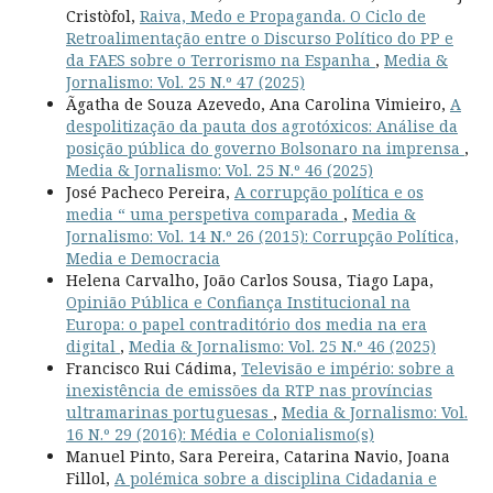
Cristòfol,
Raiva, Medo e Propaganda. O Ciclo de
Retroalimentação entre o Discurso Político do PP e
da FAES sobre o Terrorismo na Espanha
,
Media &
Jornalismo: Vol. 25 N.º 47 (2025)
Ãgatha de Souza Azevedo, Ana Carolina Vimieiro,
A
despolitização da pauta dos agrotóxicos: Análise da
posição pública do governo Bolsonaro na imprensa
,
Media & Jornalismo: Vol. 25 N.º 46 (2025)
José Pacheco Pereira,
A corrupção política e os
media “ uma perspetiva comparada
,
Media &
Jornalismo: Vol. 14 N.º 26 (2015): Corrupção Política,
Media e Democracia
Helena Carvalho, João Carlos Sousa, Tiago Lapa,
Opinião Pública e Confiança Institucional na
Europa: o papel contraditório dos media na era
digital
,
Media & Jornalismo: Vol. 25 N.º 46 (2025)
Francisco Rui Cádima,
Televisão e império: sobre a
inexistência de emissões da RTP nas províncias
ultramarinas portuguesas
,
Media & Jornalismo: Vol.
16 N.º 29 (2016): Média e Colonialismo(s)
Manuel Pinto, Sara Pereira, Catarina Navio, Joana
Fillol,
A polémica sobre a disciplina Cidadania e