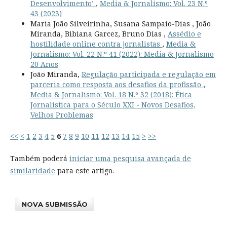
Desenvolvimento’
,
Media & Jornalismo: Vol. 23 N.º
43 (2023)
Maria João Silveirinha, Susana Sampaio-Dias , João
Miranda, Bibiana Garcez, Bruno Dias ,
Assédio e
hostilidade online contra jornalistas
,
Media &
Jornalismo: Vol. 22 N.º 41 (2022): Media & Jornalismo
20 Anos
João Miranda,
Regulação participada e regulação em
parceria como resposta aos desafios da profissão
,
Media & Jornalismo: Vol. 18 N.º 32 (2018): Ética
Jornalística para o Século XXI - Novos Desafios,
Velhos Problemas
<<
<
1
2
3
4
5
6
7
8
9
10
11
12
13
14
15
>
>>
Também poderá
iniciar uma pesquisa avançada de
similaridade
para este artigo.
NOVA SUBMISSÃO