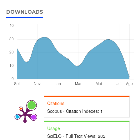
DOWNLOADS
Citations
Scopus - Citation Indexes:
1
Usage
SciELO - Full Text Views:
285