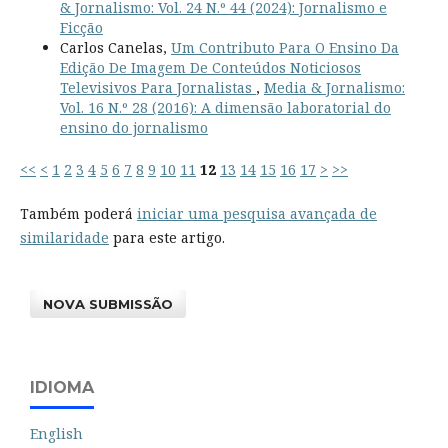
& Jornalismo: Vol. 24 N.º 44 (2024): Jornalismo e
Ficção
Carlos Canelas,
Um Contributo Para O Ensino Da
Edição De Imagem De Conteúdos Noticiosos
Televisivos Para Jornalistas
,
Media & Jornalismo:
Vol. 16 N.º 28 (2016): A dimensão laboratorial do
ensino do jornalismo
<<
<
1
2
3
4
5
6
7
8
9
10
11
12
13
14
15
16
17
>
>>
Também poderá
iniciar uma pesquisa avançada de
similaridade
para este artigo.
NOVA SUBMISSÃO
IDIOMA
English