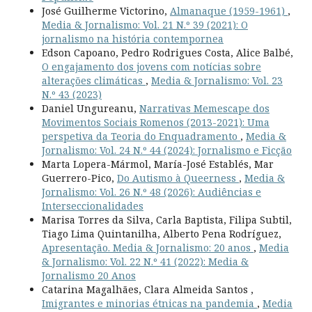
José Guilherme Victorino,
Almanaque (1959-1961)
,
Media & Jornalismo: Vol. 21 N.º 39 (2021): O
jornalismo na história contempornea
Edson Capoano, Pedro Rodrigues Costa, Alice Balbé,
O engajamento dos jovens com notícias sobre
alterações climáticas
,
Media & Jornalismo: Vol. 23
N.º 43 (2023)
Daniel Ungureanu,
Narrativas Memescape dos
Movimentos Sociais Romenos (2013-2021): Uma
perspetiva da Teoria do Enquadramento
,
Media &
Jornalismo: Vol. 24 N.º 44 (2024): Jornalismo e Ficção
Marta Lopera-Mármol, María-José Establés, Mar
Guerrero-Pico,
Do Autismo à Queerness
,
Media &
Jornalismo: Vol. 26 N.º 48 (2026): Audiências e
Interseccionalidades
Marisa Torres da Silva, Carla Baptista, Filipa Subtil,
Tiago Lima Quintanilha, Alberto Pena Rodríguez,
Apresentação. Media & Jornalismo: 20 anos
,
Media
& Jornalismo: Vol. 22 N.º 41 (2022): Media &
Jornalismo 20 Anos
Catarina Magalhães, Clara Almeida Santos ,
Imigrantes e minorias étnicas na pandemia
,
Media