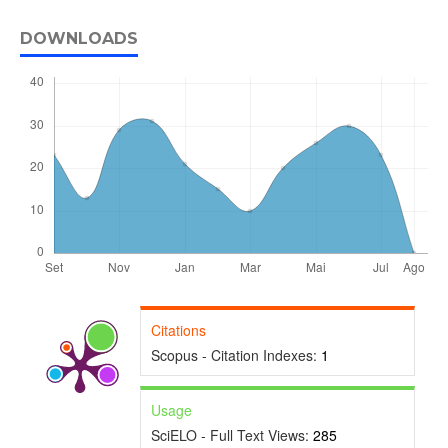
DOWNLOADS
Citations
Scopus - Citation Indexes:
1
Usage
SciELO - Full Text Views:
285