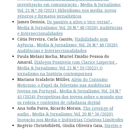
investigação em comunicação
,
Media & Jornalismo:
Vol. 21 N.º 38 (2021): Hibridismo nos media: novos
géneros e formatos jornalísticos
James Dennis,
De passivo a ativo e vice-versa?
,
Media & Jornalismo: Vol. 26 N.º 48 (2026): Audiências
e Interseccionalidades
Cátia Ferreira, Carla Ganito,
Visibilidade sem
Agência
,
Media & Jornalismo: Vol. 26 N.º 48 (2026):
Audiências e Interseccionalidades
Paula Melani Rocha, Muriel Emídio Pessoa do
Amaral,
Diálogos Possíveis com Clarice Lispector
,
Media & Jornalismo: Vol. 21 N.º 39 (2021): O
jornalismo na história contempornea
Mariana Scalabrin Müller,
Além do Consumo
Noticioso: o Papel da Televisão nas Audiências
Jovens em Portugal
,
Media & Jornalismo: Vol. 24 N.º
45 (2024): Perspetivas dos jovens sobre o mundo que
os rodeia e contextos de cidadania digital
Ana Sofia Paiva, Ricardo Morais,
The revenge of
audio
,
Media & Jornalismo: Vol. 20 N.º 36 (2020):
Inovação nos Media e Indústrias Criativas Limítrofes
Rogério Christofoletti, Giulia Oliveira Gaia,
Direito e