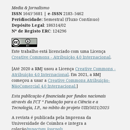
Media & Jornalismo
ISSN
1645‘5681 |
e-ISSN
2183-5462
Peridiocidade:
Semestral (Fluxo Contínuo)
Depósito Legal
: 186314/02
Nº de Registo ERC
: 124296
Este trabalho está licenciado com uma Licença
Creative Commons - Atribuição 4.0 Internacional
.
[Até 2020 a RMJ usou a Licença
Creative Commons -
Atribuição 4.0 Internacional
. Em 2021, a RMJ
começou a usar a
Creative Commons Atribuição-
NãoComercial 4.0 Internacional.
]
Esta publicação é financiada por fundos nacionais
através da FCT “ Fundação para a Ciência e a
Tecnologia, I.P., no mbito do projeto UID/5021/2025
A revista é publicada pela Imprensa da
Universidade de Coimbra e integra a
coleção
Impactum Journals