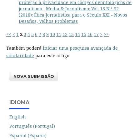
proteção à privacidade em códigos deontológicos de
jornalismo
,
Media & Jornalismo: Vol. 18 N.º 32
(2018): Ética Jornalística para o Século XXI - Novos
Desafios, Velhos Problemas
<<
<
1
2
3
4
5
6
7
8
9
10
11
12
13
14
15
16
17
>
>>
Também poderá
iniciar uma pesquisa avançada de
similaridade
para este artigo.
NOVA SUBMISSÃO
IDIOMA
English
Português (Portugal)
Español (España)