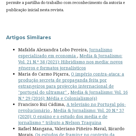
permite a partilha do trabalho com reconhecimento da autoria e
publicação inicial nesta revista.
Artigos Similares
Mafalda Alexandra Lobo Pereira,
Jornalismo
especializado em economia
,
Media & Jornalismo:
Vol. 21 N.º 38 (2021): Hibridismo nos media: novos
géneros e formatos jornalísticos
Maria do Carmo Piçarra,
O império contra-ataca: a
produção secreta de propaganda feita por
estrangeiros para projecção internacional de
"portugal do ultramar"
,
Media & Jornalismo: Vol. 16
N.º 29 (2016): Média e Colonialismo(s)
Francisco Rui Cádima,
A televisão no Portugal pós-
revolucionário
,
Media & Jornalismo: Vol. 20 N.º 37
(2020): O ensino e o estudo dos media e de
jornalismo “ tributo a Nelson Traquina
Rafael Mangana, Valeriano Piñeiro-Naval, Ricardo
Morais,
Os estudos de framing no contexto da