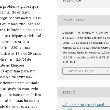
2022-05-26
um problema global que
demia. No entanto,
 significativamente mais
COMO CITAR
s ou temas que lhes são
ar a influência dos temas
Machado, S. M., Ribeiro, V., & Meneses,
a participação eleitoral
R. (2022). Diz-me muito: a influência da
todos, cruza-se a
Covid-19 e da subida do populismo de
io (n = 350) a uma
extrema-direita na participação eleitora
dos jovens.
Media & Jornalismo
,
22
(40)
entre os 18 e os 29 anos
219–238. https://doi.org/10.14195/2183
tics
) (n = 2.373) de
5462_40_11
nte as Eleições
ados apontam para um
Formatos Citação
lismo e da extrema-
 que demonstram vontade
 através do voto. Pelo
EDIÇÃO
 que apaixona e mobiliza
toral de duas formas: a
Vol. 22 N.º 40 (2022): Media 
de de votar e, a nível
Populismo