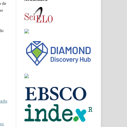
o de
ho
 do
tado
mo: