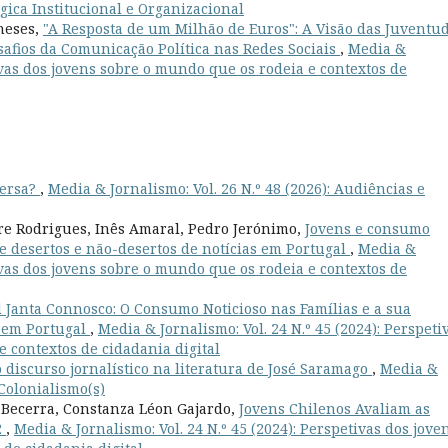
égica Institucional e Organizacional
neses,
"A Resposta de um Milhão de Euros": A Visão das Juventu
safios da Comunicação Política nas Redes Sociais
,
Media &
tivas dos jovens sobre o mundo que os rodeia e contextos de
versa?
,
Media & Jornalismo: Vol. 26 N.º 48 (2026): Audiências e
re Rodrigues, Inês Amaral, Pedro Jerónimo,
Jovens e consumo
e desertos e não-desertos de notícias em Portugal
,
Media &
tivas dos jovens sobre o mundo que os rodeia e contextos de
l Janta Connosco: O Consumo Noticioso nas Famílias e a sua
s em Portugal
,
Media & Jornalismo: Vol. 24 N.º 45 (2024): Perspeti
 contextos de cidadania digital
 discurso jornalístico na literatura de José Saramago
,
Media &
 Colonialismo(s)
 Becerra, Constanza Léon Gajardo,
Jovens Chilenos Avaliam as
2
,
Media & Jornalismo: Vol. 24 N.º 45 (2024): Perspetivas dos jove