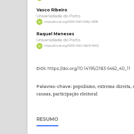
Vasco Ribeiro
Universidade do Porto
https://orcid.org/0000-0001-8182-9395
Raquel Meneses
Universidade do Porto
https://orcid.org/0000-0001-5829-9402
DOI:
https://doi.org/10.14195/2183-5462_40_11
populismo, extrema-direita, c
Palavras-chave:
causas, participação eleitoral
RESUMO