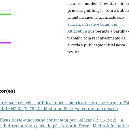
autor e concedem à revista o direit
primeira publicação, com o trabal
simultaneamente licenciado sob
a
Licença Creative Commons
Attribution
que permite a partilha
trabalho com reconhecimento da
autoria e publicação inicial nesta
revista.
tor(es)
mprensa e relações-públicas norte-americanos que serviram o Es
ol. 19 N.º 35 (2019): Os Média no Portugal contemporneo: da
licas norte-americana contratada por Salazar (1951-1962) “ A
co bidirecional no período pós-António Ferro
,
Media & Jornalis