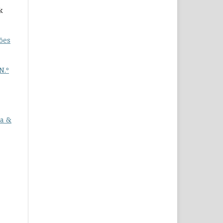
k
ões
N.º
a &