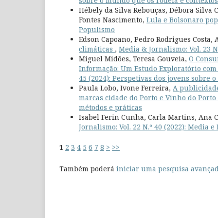
sobre o mundo que os rodeia e contextos 
Hébely da Silva Rebouças, Débora Silva C
Fontes Nascimento,
Lula e Bolsonaro pop
Populismo
Edson Capoano, Pedro Rodrigues Costa, A
climáticas
,
Media & Jornalismo: Vol. 23 N
Miguel Midões, Teresa Gouveia,
O Consum
Informação: Um Estudo Exploratório com
45 (2024): Perspetivas dos jovens sobre 
Paula Lobo, Ivone Ferreira,
A publicidad
marcas cidade do Porto e Vinho do Porto
métodos e práticas
Isabel Ferin Cunha, Carla Martins, Ana 
Jornalismo: Vol. 22 N.º 40 (2022): Media 
1
2
3
4
5
6
7
8
>
>>
Também poderá
iniciar uma pesquisa avançad