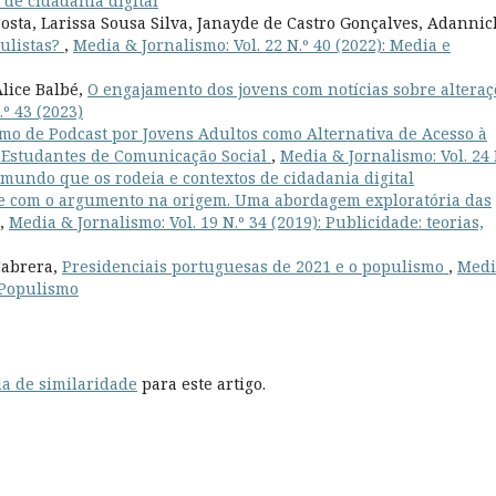
de cidadania digital
osta, Larissa Sousa Silva, Janayde de Castro Gonçalves, Adannic
ulistas?
,
Media & Jornalismo: Vol. 22 N.º 40 (2022): Media e
lice Balbé,
O engajamento dos jovens com notícias sobre alteraç
.º 43 (2023)
o de Podcast por Jovens Adultos como Alternativa de Acesso à
 Estudantes de Comunicação Social
,
Media & Jornalismo: Vol. 24 
o mundo que os rodeia e contextos de cidadania digital
e com o argumento na origem. Uma abordagem exploratória das
,
Media & Jornalismo: Vol. 19 N.º 34 (2019): Publicidade: teorias,
Cabrera,
Presidenciais portuguesas de 2021 e o populismo
,
Medi
e Populismo
a de similaridade
para este artigo.