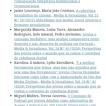
Comunicação Estratégica Institucional e
Organizacional
Jaime Lourenço, Maria João Centeno,
A cobertura
jornalística do cinema
,
Media & Jornalismo: Vol. 21
N.º 38 (2021): Hibridismo nos media: novos géneros e
formatos jornalísticos
Margarida Maneta, Luísa Torre, Alexandre
Rodrigues, Inês Amaral, Pedro Jerónimo,
Jovens e
consumo mediático: uma análise comparativa entre
desertos e não-desertos de notícias em Portugal
,
Media & Jornalismo: Vol. 24 N.º 45 (2024): Perspetivas
dos jovens sobre o mundo que os rodeia e contextos
de cidadania digital
Karolína Å imková, Lydie Kárníková,
"É a melhor
Ferramenta que temos, mas isso não significa que
seja uma Boa Ferramenta": Jovens Checos Engajados
Discutem como Lidar com a Ambiguidade do Uso dos
Media Digitais
,
Media & Jornalismo: Vol. 24 N.º 45
(2024): Perspetivas dos jovens sobre o mundo que os
rodeia e contextos de cidadania digital
Miguel Midões, Teresa Gouveia,
O Consumo de
Podcast por Jovens Adultos como Alternativa de
Acesso à Informação: Um Estudo Exploratório com