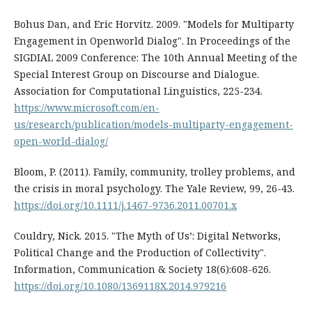
Bohus Dan, and Eric Horvitz. 2009. "Models for Multiparty
Engagement in Openworld Dialog". In Proceedings of the
SIGDIAL 2009 Conference: The 10th Annual Meeting of the
Special Interest Group on Discourse and Dialogue.
Association for Computational Linguistics, 225-234.
https://www.microsoft.com/en-
us/research/publication/models-multiparty-engagement-
open-world-dialog/
Bloom, P. (2011). Family, community, trolley problems, and
the crisis in moral psychology. The Yale Review, 99, 26-43.
https://doi.org/10.1111/j.1467-9736.2011.00701.x
Couldry, Nick. 2015. "The Myth of Us’: Digital Networks,
Political Change and the Production of Collectivity".
Information, Communication & Society 18(6):608-626.
https://doi.org/10.1080/1369118X.2014.979216