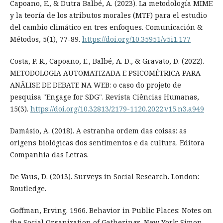
Capoano, E., & Dutra Balbé, A. (2023). La metodología MIME
y la teoría de los atributos morales (MTF) para el estudio
del cambio climático en tres enfoques. Comunicación &
Métodos, 5(1), 77-89.
https://doi.org/10.35951/v5i1.177
Costa, P. R., Capoano, E., Balbé, A. D., & Gravato, D. (2022).
METODOLOGIA AUTOMATIZADA E PSICOMÉTRICA PARA
ANÃLISE DE DEBATE NA WEB: o caso do projeto de
pesquisa "Engage for SDG". Revista Ciências Humanas,
15(3).
https://doi.org/10.32813/2179-1120.2022.v15.n3.a949
Damásio, A. (2018). A estranha ordem das coisas: as
origens biológicas dos sentimentos e da cultura. Editora
Companhia das Letras.
De Vaus, D. (2013). Surveys in Social Research. London:
Routledge.
Goffman, Erving. 1966. Behavior in Public Places: Notes on
the Social Organization of Gatherings. New York: Simon