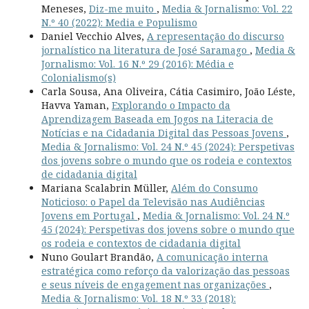
Meneses,
Diz-me muito
,
Media & Jornalismo: Vol. 22
N.º 40 (2022): Media e Populismo
Daniel Vecchio Alves,
A representação do discurso
jornalístico na literatura de José Saramago
,
Media &
Jornalismo: Vol. 16 N.º 29 (2016): Média e
Colonialismo(s)
Carla Sousa, Ana Oliveira, Cátia Casimiro, João Léste,
Havva Yaman,
Explorando o Impacto da
Aprendizagem Baseada em Jogos na Literacia de
Notícias e na Cidadania Digital das Pessoas Jovens
,
Media & Jornalismo: Vol. 24 N.º 45 (2024): Perspetivas
dos jovens sobre o mundo que os rodeia e contextos
de cidadania digital
Mariana Scalabrin Müller,
Além do Consumo
Noticioso: o Papel da Televisão nas Audiências
Jovens em Portugal
,
Media & Jornalismo: Vol. 24 N.º
45 (2024): Perspetivas dos jovens sobre o mundo que
os rodeia e contextos de cidadania digital
Nuno Goulart Brandão,
A comunicação interna
estratégica como reforço da valorização das pessoas
e seus níveis de engagement nas organizações
,
Media & Jornalismo: Vol. 18 N.º 33 (2018):