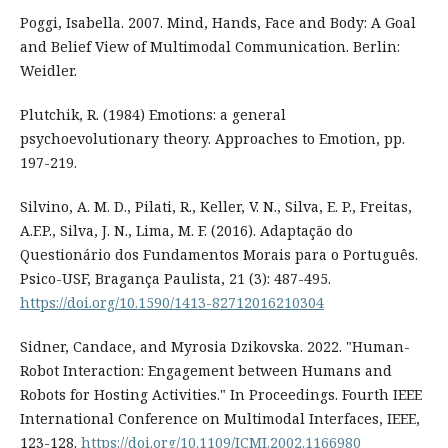
Poggi, Isabella. 2007. Mind, Hands, Face and Body: A Goal
and Belief View of Multimodal Communication. Berlin:
Weidler.
Plutchik, R. (1984) Emotions: a general
psychoevolutionary theory. Approaches to Emotion, pp.
197-219.
Silvino, A. M. D., Pilati, R., Keller, V. N., Silva, E. P., Freitas,
A.F.P., Silva, J. N., Lima, M. F. (2016). Adaptação do
Questionário dos Fundamentos Morais para o Português.
Psico-USF, Bragança Paulista, 21 (3): 487-495.
https://doi.org/10.1590/1413-82712016210304
Sidner, Candace, and Myrosia Dzikovska. 2022. "Human-
Robot Interaction: Engagement between Humans and
Robots for Hosting Activities." In Proceedings. Fourth IEEE
International Conference on Multimodal Interfaces, IEEE,
123-128.
https://doi.org/10.1109/ICMI.2002.1166980