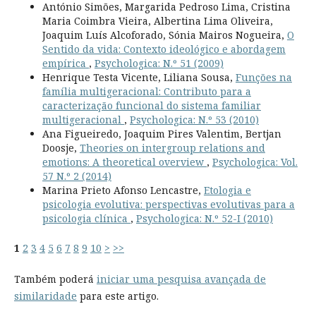
António Simões, Margarida Pedroso Lima, Cristina
Maria Coimbra Vieira, Albertina Lima Oliveira,
Joaquim Luís Alcoforado, Sónia Mairos Nogueira,
O
Sentido da vida: Contexto ideológico e abordagem
empírica
,
Psychologica: N.º 51 (2009)
Henrique Testa Vicente, Liliana Sousa,
Funções na
família multigeracional: Contributo para a
caracterização funcional do sistema familiar
multigeracional
,
Psychologica: N.º 53 (2010)
Ana Figueiredo, Joaquim Pires Valentim, Bertjan
Doosje,
Theories on intergroup relations and
emotions: A theoretical overview
,
Psychologica: Vol.
57 N.º 2 (2014)
Marina Prieto Afonso Lencastre,
Etologia e
psicologia evolutiva: perspectivas evolutivas para a
psicologia clínica
,
Psychologica: N.º 52-I (2010)
1
2
3
4
5
6
7
8
9
10
>
>>
Também poderá
iniciar uma pesquisa avançada de
similaridade
para este artigo.