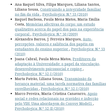
Ana Raquel Silva, Filipa Marques, Liliana Santos,
Liliana Sousa,
Construindo a integridade familiar
no fim da vida
,
Psychologica: N.º 53 (2010)
Raquel Barbosa, Paula Mena Matos, Maria Emília
Costa,
Memórias afectivas do corpo: um estudo
qualitativo acerca do papel dos pais na experiência
corporal
,
Psychologica: N.º 50 (2009)
Alexandra Barros, J. Ferreira Marques,
Auto-
percepções, valores e saliência dos papéis em
estudantes do ensino superior
,
Psychologica: N.º 53
(2010)
Joana Cabral, Paula Mena Matos,
Preditores da
adaptação à Universidade: o papel da vinculação,
desenvolvimento psicossocial e coping
,
Psychologica: N.º 52-I (2010)
Marta Patrão, Liliana Sousa,
Transmissão da
herança material: uma tarefa normativa das famílias
envelhecidas
,
Psychologica: N.º 52-I (2010)
Marco Pereira, Maria Cristina Canavarro,
Apoio
social e redes relacionais na gravidez e infecção
pelo VIH: Uma abordagem do Convoy Model1
,
Psychologica: N.º 52-II (2010)