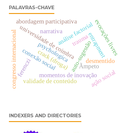
PALAVRAS-CHAVE
evocações livres
abordagem participativa
análise factorial
universidade de coimbra
narrativa
congresso internacional
entrapment
trauma
auto-sugestão
psychologica
conexão social
crack (droga)
ferenczi
desmentido
Ãmpeto
ação social
momentos de inovação
validade de conteúdo
INDEXERS AND DIRECTORIES