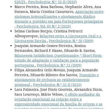
S20/23
,
Psychologica: N.º 52-II (2010)
Marco Pereira, Rosa Barbosa, Stephanie Alves, Ana
Fonseca, Maria Cristina Canavarro,
Associação entre
sintomas internalizantes e ajustamento diádico
durante a gravidez em pais Portugueses primíparos
,
Psychologica: Vol. 63 N.º 2 (2020)
Selma Cardoso Borges, Cristina Petrucci
Albuquerque,
Relações entre a Linguagem Oral e a
Linguagem Escrita
,
Psychologica: N.º 50 (2009)
Joaquim Armando Gomes Ferreira, Rosina
Fernandes, Richard F. Haase, Eduardo R. Santos,
Minnesota Satisfaction Questionnaire “ Short Form:
estudo de adaptação e validação para a população
portuguesa
,
Psychologica: N.º 51 (2009)
Filipa Alexandra Grilo Novais, Joaquim Armando
Ferreira, Eduardo Ribeiro dos Santos,
Transição e
ajustamento de reclusos ao estabelecimento
prisional
,
Psychologica: N.º 52-II (2010)
Lara Palmeira, José Pinto Gouveia, Alexandra Dinis,
Sara Lourenço, Mário Veloso,
O efeito mediador da
regulação emocional na relação entre a
expressividade emocional da família de origem e as
reacções maternas à expressão de emoções positivas