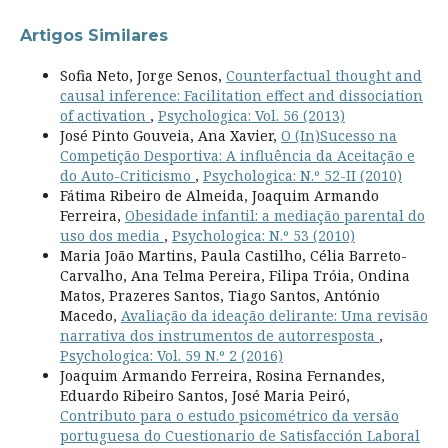
Artigos Similares
Sofia Neto, Jorge Senos,
Counterfactual thought and
causal inference: Facilitation effect and dissociation
of activation
,
Psychologica: Vol. 56 (2013)
José Pinto Gouveia, Ana Xavier,
O (In)Sucesso na
Competição Desportiva: A influência da Aceitação e
do Auto-Criticismo
,
Psychologica: N.º 52-II (2010)
Fátima Ribeiro de Almeida, Joaquim Armando
Ferreira,
Obesidade infantil: a mediação parental do
uso dos media
,
Psychologica: N.º 53 (2010)
Maria João Martins, Paula Castilho, Célia Barreto-
Carvalho, Ana Telma Pereira, Filipa Tróia, Ondina
Matos, Prazeres Santos, Tiago Santos, António
Macedo,
Avaliação da ideação delirante: Uma revisão
narrativa dos instrumentos de autorresposta
,
Psychologica: Vol. 59 N.º 2 (2016)
Joaquim Armando Ferreira, Rosina Fernandes,
Eduardo Ribeiro Santos, José Maria Peiró,
Contributo para o estudo psicométrico da versão
portuguesa do Cuestionario de Satisfacción Laboral