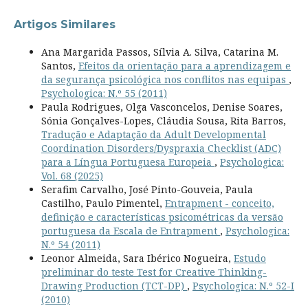
Artigos Similares
Ana Margarida Passos, Sílvia A. Silva, Catarina M.
Santos,
Efeitos da orientação para a aprendizagem e
da segurança psicológica nos conflitos nas equipas
,
Psychologica: N.º 55 (2011)
Paula Rodrigues, Olga Vasconcelos, Denise Soares,
Sónia Gonçalves-Lopes, Cláudia Sousa, Rita Barros,
Tradução e Adaptação da Adult Developmental
Coordination Disorders/Dyspraxia Checklist (ADC)
para a Língua Portuguesa Europeia
,
Psychologica:
Vol. 68 (2025)
Serafim Carvalho, José Pinto-Gouveia, Paula
Castilho, Paulo Pimentel,
Entrapment - conceito,
definição e características psicométricas da versão
portuguesa da Escala de Entrapment
,
Psychologica:
N.º 54 (2011)
Leonor Almeida, Sara Ibérico Nogueira,
Estudo
preliminar do teste Test for Creative Thinking-
Drawing Production (TCT-DP)
,
Psychologica: N.º 52-I
(2010)