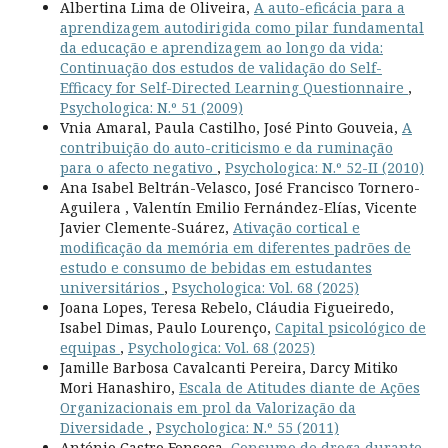
Albertina Lima de Oliveira,
A auto-eficácia para a
aprendizagem autodirigida como pilar fundamental
da educação e aprendizagem ao longo da vida:
Continuação dos estudos de validação do Self-
Efficacy for Self-Directed Learning Questionnaire
,
Psychologica: N.º 51 (2009)
Vnia Amaral, Paula Castilho, José Pinto Gouveia,
A
contribuição do auto-criticismo e da ruminação
para o afecto negativo
,
Psychologica: N.º 52-II (2010)
Ana Isabel Beltrán-Velasco, José Francisco Tornero-
Aguilera , Valentín Emilio Fernández-Elías, Vicente
Javier Clemente-Suárez,
Ativação cortical e
modificação da memória em diferentes padrões de
estudo e consumo de bebidas em estudantes
universitários
,
Psychologica: Vol. 68 (2025)
Joana Lopes, Teresa Rebelo, Cláudia Figueiredo,
Isabel Dimas, Paulo Lourenço,
Capital psicológico de
equipas
,
Psychologica: Vol. 68 (2025)
Jamille Barbosa Cavalcanti Pereira, Darcy Mitiko
Mori Hanashiro,
Escala de Atitudes diante de Ações
Organizacionais em prol da Valorização da
Diversidade
,
Psychologica: N.º 55 (2011)
António Castro Fonseca,
Consumo de droga durante