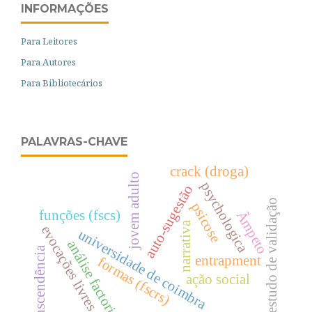
INFORMAÇÕES
Para Leitores
Para Autores
Para Bibliotecários
PALAVRAS-CHAVE
crack (droga)
jovem adulto
psychologica
auto-sugestão
estudo de validação
psicose
funções (fscs)
Ãmpeto
narrativa
evocações livres
universidade de coimbra
análise factorial
transcendência
entrapment
formas (fscrs)
ação social