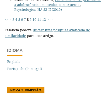
a adolescência em escolas portuguesas
,
Psychologica: N.º 52-II (2010)
<<
<
3
4
5
6
7
8
9
10
11
12
>
>>
Também poderá
iniciar uma pesquisa avançada de
similaridade
para este artigo.
IDIOMA
English
Português (Portugal)
NOVA SUBMISSÃO