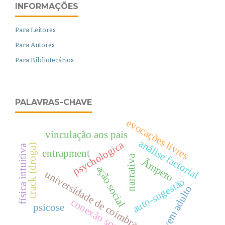
INFORMAÇÕES
Para Leitores
Para Autores
Para Bibliotecários
PALAVRAS-CHAVE
evocações livres
vinculação aos pais
análise factorial
psychologica
crack (droga)
física intuitiva
entrapment
narrativa
Ãmpeto
ação social
universidade de coimbra
auto-sugestão
jovem adulto
conexão social
psicose