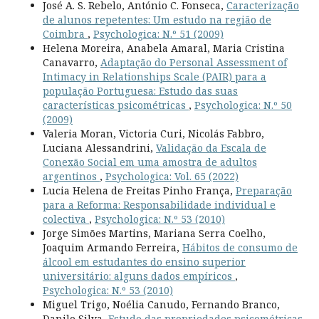
José A. S. Rebelo, António C. Fonseca,
Caracterização
de alunos repetentes: Um estudo na região de
Coimbra
,
Psychologica: N.º 51 (2009)
Helena Moreira, Anabela Amaral, Maria Cristina
Canavarro,
Adaptação do Personal Assessment of
Intimacy in Relationships Scale (PAIR) para a
população Portuguesa: Estudo das suas
características psicométricas
,
Psychologica: N.º 50
(2009)
Valeria Moran, Victoria Curi, Nicolás Fabbro,
Luciana Alessandrini,
Validação da Escala de
Conexão Social em uma amostra de adultos
argentinos
,
Psychologica: Vol. 65 (2022)
Lucia Helena de Freitas Pinho França,
Preparação
para a Reforma: Responsabilidade individual e
colectiva
,
Psychologica: N.º 53 (2010)
Jorge Simões Martins, Mariana Serra Coelho,
Joaquim Armando Ferreira,
Hábitos de consumo de
álcool em estudantes do ensino superior
universitário: alguns dados empíricos
,
Psychologica: N.º 53 (2010)
Miguel Trigo, Noélia Canudo, Fernando Branco,
Danilo Silva,
Estudo das propriedades psicométricas