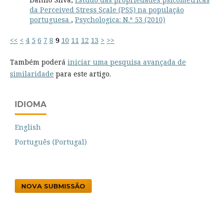
da Perceived Stress Scale (PSS) na população
portuguesa
,
Psychologica: N.º 53 (2010)
<<
<
4
5
6
7
8
9
10
11
12
13
>
>>
Também poderá
iniciar uma pesquisa avançada de
similaridade
para este artigo.
IDIOMA
English
Português (Portugal)
NOVA SUBMISSÃO