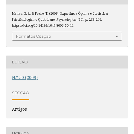
Matias, G. P., & Freire, T. (2009). Experiência Óptima e Cortisol: A
Psicofisiologia no Quotidiano.
Psychologica
, (50), p. 233–246.
https://doi.org/10.14195/1647-8606_50_11
Formatos Citação
EDIÇÃO
N.º 50 (2009)
SECÇÃO
Artigos
LICENÇA