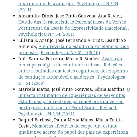
instrumento de avaliação
,
Psychologica: N.º 54
(2011)
Alexandra Dinis, José Pinto Gouveia, Ana Xavier,
Estudo das Características Psicométricas da Versão
Portuguesa da Escala de Expressividade Emocional
,
Psychologica: N.º 54 (2011)
Liliana S. Araújo, José Fernando A. Cruz, Leandro S.
Almeida,
A entrevista no estudo da Excelência: Uma
proposta
,
Psychologica: N.º 52-I (2010)
Inês Saraiva Ferreira, Mário R. Simões,
Avaliação
neuropsicológica de condutores idosos: Relações
entre resultados em testes cognitivos, desempenho
de condução automóvel e acidentes
,
Psychologica:
N.º 51 (2009)
Marcela Matos, José Pinto-Gouveia, Sónia Martins,
O
Impacto Traumático de Experiências de Vergonha:
Estudo das propriedades psicométricas da versão
portuguesa da Impact of Event Scale - Revised
,
Psychologica: N.º 54 (2011)
Raquel Barbosa, Paula Mena Matos, Maria Emília
Costa,
Memórias afectivas do corpo: um estudo
qualitativo acerca do papel dos pais na experiência