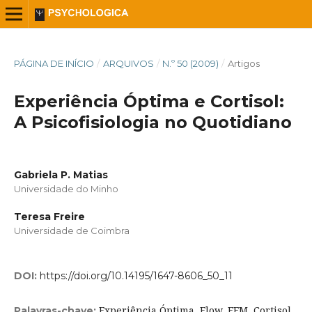
PÁGINA DE INÍCIO
/
ARQUIVOS
/
N.º 50 (2009)
/
Artigos
Experiência Óptima e Cortisol:
A Psicofisiologia no Quotidiano
Gabriela P. Matias
Universidade do Minho
Teresa Freire
Universidade de Coimbra
DOI:
https://doi.org/10.14195/1647-8606_50_11
Experiência Óptima, Flow, EFM, Cortisol,
Palavras-chave: