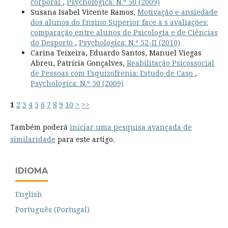
corporal
,
Psychologica: N.º 50 (2009)
Susana Isabel Vicente Ramos,
Motivação e ansiedade
dos alunos do Ensino Superior face à s avaliações:
comparação entre alunos de Psicologia e de Ciências
do Desporto
,
Psychologica: N.º 52-II (2010)
Carina Teixeira, Eduardo Santos, Manuel Viegas
Abreu, Patrícia Gonçalves,
Reabilitação Psicossocial
de Pessoas com Esquizofrenia: Estudo de Caso
,
Psychologica: N.º 50 (2009)
1
2
3
4
5
6
7
8
9
10
>
>>
Também poderá
iniciar uma pesquisa avançada de
similaridade
para este artigo.
IDIOMA
English
Português (Portugal)