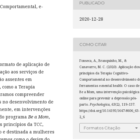
PUBLICADO
-Comportamental, e-
2020-12-28
COMO CITAR
Fonseca, A., Branquinho, M., &
ormato de aplicação de
Canavarro, M. C. (2020). Aplicação dos
ação aos serviços de
princípios da Terapia Cognitivo-
são assentes em
Comportamental no desenvolvimento d
ferramentas e-mental health: O caso de
, como a Terapia
Be a Mom, uma intervenção psicológica
curamos compreender
online para prevenir a depressão pós-
os no desenvolvimento de
parto.
Psychologica
,
63
(2), 119–137.
mente, em intervenções
https://doi.org/10.14195/1647-8606_63-
o do programa
Be a Mom
,
2_6
os princípios da TCC,
Formatos Citação
o e destinada a mulheres
evemos como o
design
do