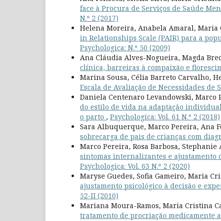
face à Procura de Serviços de Saúde Men
N.º 2 (2017)
Helena Moreira, Anabela Amaral, Maria 
in Relationships Scale (PAIR) para a pop
Psychologica: N.º 50 (2009)
Ana Cláudia Alves-Nogueira, Magda Bred
clínica, barreiras à compaixão e floresc
Marina Sousa, Célia Barreto Carvalho, H
Escala de Avaliação de Necessidades de 
Daniela Centenaro Levandowski, Marco P
do estilo de vida na adaptação individua
o parto
,
Psychologica: Vol. 61 N.º 2 (2018)
Sara Albuquerque, Marco Pereira, Ana F
sobrecarga de pais de crianças com diag
Marco Pereira, Rosa Barbosa, Stephanie 
sintomas internalizantes e ajustamento 
Psychologica: Vol. 63 N.º 2 (2020)
Maryse Guedes, Sofia Gameiro, Maria Cr
ajustamento psicológico à decisão e exp
52-II (2010)
Mariana Moura-Ramos, Maria Cristina C
tratamento de procriação medicamente ass