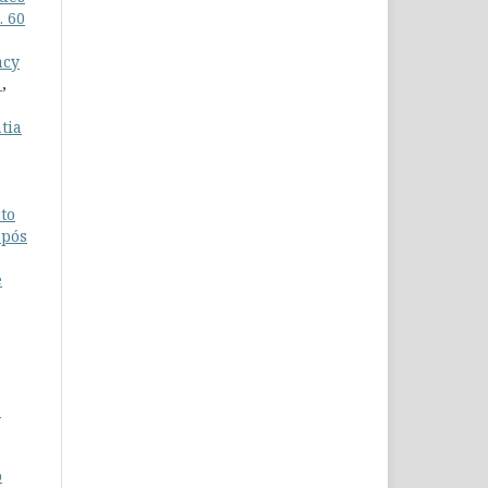
. 60
acy
s
,
tia
to
após
e
º
o