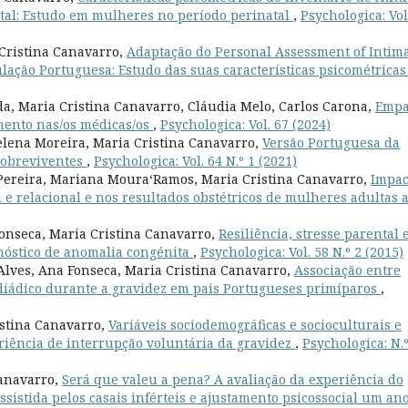
tal: Estudo em mulheres no período perinatal
,
Psychologica: Vol
Cristina Canavarro,
Adaptação do Personal Assessment of Intim
ulação Portuguesa: Estudo das suas características psicométrica
a, Maria Cristina Canavarro, Cláudia Melo, Carlos Carona,
Empa
imento nas/os médicas/os
,
Psychologica: Vol. 67 (2024)
elena Moreira, Maria Cristina Canavarro,
Versão Portuguesa da
Sobreviventes
,
Psychologica: Vol. 64 N.º 1 (2021)
ereira, Mariana Moura­‘Ramos, Maria Cristina Canavarro,
Impac
l e relacional e nos resultados obstétricos de mulheres adultas 
onseca, Maria Cristina Canavarro,
Resiliência, stresse parental 
nóstico de anomalia congénita
,
Psychologica: Vol. 58 N.º 2 (2015)
Alves, Ana Fonseca, Maria Cristina Canavarro,
Associação entre
diádico durante a gravidez em pais Portugueses primíparos
,
istina Canavarro,
Variáveis sociodemográficas e socioculturais e
eriência de interrupção voluntária da gravidez
,
Psychologica: N.
anavarro,
Será que valeu a pena? A avaliação da experiência do
istida pelos casais inférteis e ajustamento psicossocial um an