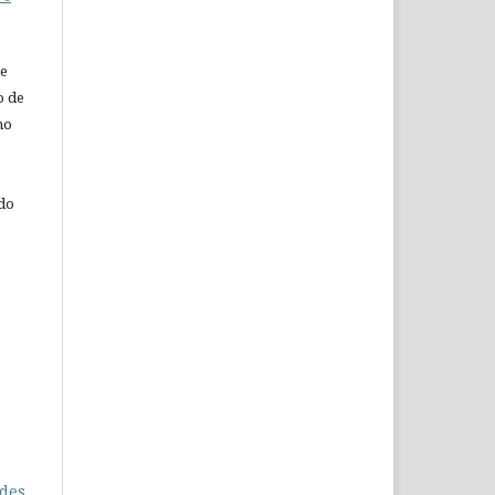
de
o de
ho
 do
udes