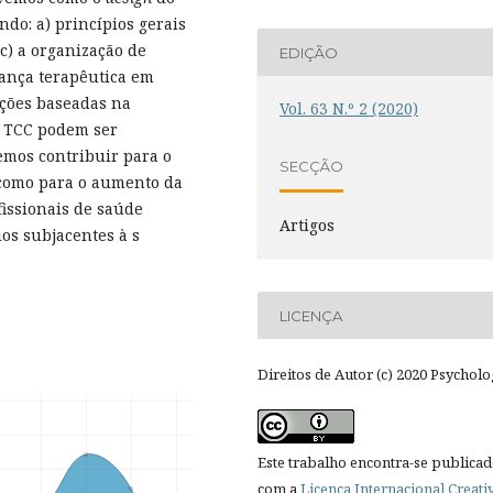
do: a) princípios gerais
c) a organização de
EDIÇÃO
iança terapêutica em
nções baseadas na
Vol. 63 N.º 2 (2020)
a TCC podem ser
emos contribuir para o
SECÇÃO
como para o aumento da
issionais de saúde
Artigos
os subjacentes à s
LICENÇA
Direitos de Autor (c) 2020 Psycholo
Este trabalho encontra-se publica
com a
Licença Internacional Creati