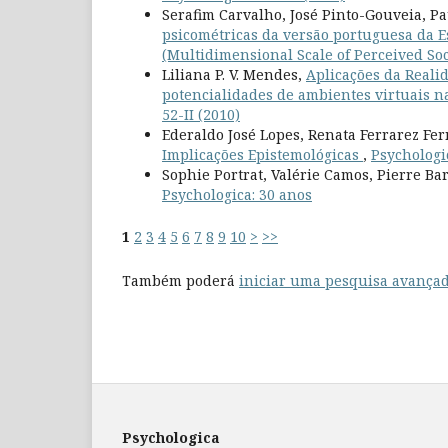
Serafim Carvalho, José Pinto-Gouveia, P
psicométricas da versão portuguesa da E
(Multidimensional Scale of Perceived So
Liliana P. V. Mendes,
Aplicações da Realid
potencialidades de ambientes virtuais na
52-II (2010)
Ederaldo José Lopes, Renata Ferrarez Fe
Implicações Epistemológicas
,
Psychologic
Sophie Portrat, Valérie Camos, Pierre Bar
Psychologica: 30 anos
1
2
3
4
5
6
7
8
9
10
>
>>
Também poderá
iniciar uma pesquisa avançad
Psychologica