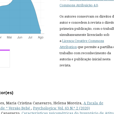
Commons Atribuição 4.0
.
Os autores conservam os direitos 
autor e concedem à revista o direit
primeira publicação, com o trabal
simultaneamente licenciado sob
a
Licença Creative Commons
Attribution
que permite a partilha
trabalho com reconhecimento da
autoria e publicação inicial nesta
revista.
tor(es)
es, Maria Cristina Canavarro, Helena Moreira,
A Escala de
ade “ Versão Bebé
,
Psychologica: Vol. 63 N.º 2 (2020)
a Canavarro,
Características psicométricas do Inventário de Atit