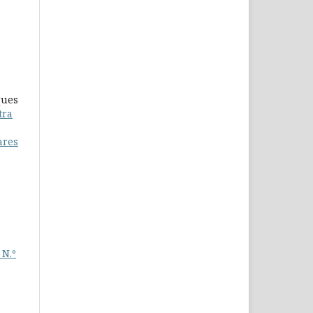
ques
tra
ares
 N.º