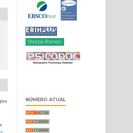
NÚMERO ATUAL
gica
do
ve