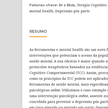
Be a Mom, Terapia Cognitivo
Palavras-chave:
mental health, Depressão pós-parto
RESUMO
As ferramentas e-mental health são um novo f
intervenções que potenciam o acesso da popul
saúde mental. A sua eficácia é maior quando 
protocolos terapêuticos baseados na evidência
Cognitivo-Comportamental (TCC). Assim, pro
como os princípios da TCC podem ser aplicad
ferramentas de saúde mental, mais especifica
psicológicas
online
. Utilizámos o caso-exempl
uma intervenção psicológica
online
, assente n
concebida para prevenir a depressão pós-part
em risco elevado no período pós-parto. Descr