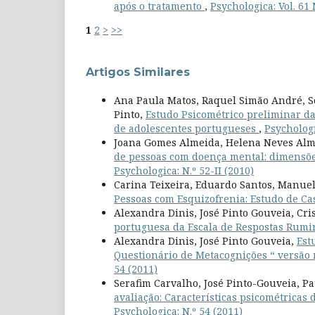
após o tratamento
,
Psychologica: Vol. 61 
1
2
>
>>
Artigos Similares
Ana Paula Matos, Raquel Simão André, S
Pinto,
Estudo Psicométrico preliminar d
de adolescentes portugueses
,
Psychologi
Joana Gomes Almeida, Helena Neves Alm
de pessoas com doença mental: dimensões
Psychologica: N.º 52-II (2010)
Carina Teixeira, Eduardo Santos, Manuel
Pessoas com Esquizofrenia: Estudo de C
Alexandra Dinis, José Pinto Gouveia, Cri
portuguesa da Escala de Respostas Rumi
Alexandra Dinis, José Pinto Gouveia,
Est
Questionário de Metacognições “ versão
54 (2011)
Serafim Carvalho, José Pinto-Gouveia, Pa
avaliação: Características psicométricas
Psychologica: N.º 54 (2011)