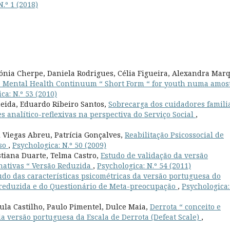
N.º 1 (2018)
ónia Cherpe, Daniela Rodrigues, Célia Figueira, Alexandra Mar
a Mental Health Continuum “ Short Form “ for youth numa amos
ca: N.º 53 (2010)
eida, Eduardo Ribeiro Santos,
Sobrecarga dos cuidadores famili
 analítico-reflexivas na perspectiva do Serviço Social
,
 Viegas Abreu, Patrícia Gonçalves,
Reabilitação Psicossocial de
aso
,
Psychologica: N.º 50 (2009)
stiana Duarte, Telma Castro,
Estudo de validação da versão
nativas “ Versão Reduzida
,
Psychologica: N.º 54 (2011)
udo das características psicométricas da versão portuguesa do
 reduzida e do Questionário de Meta-preocupação
,
Psychologica:
ula Castilho, Paulo Pimentel, Dulce Maia,
Derrota “ conceito e
 da versão portuguesa da Escala de Derrota (Defeat Scale)
,