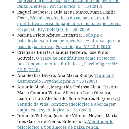
Representações do corpo e da comida em jovens do
Baixo Alentejo
,
Psychologica: N.º 53 (2010)
Raquel Barbosa, Paula Mena Matos, Maria Emília
Costa,
Memórias afectivas do corpo: um estudo
qualitativo acerca do papel dos pais na experiência
corporal
,
Psychologica: N.º 50 (2009)
Marina Prieto Afonso Lencastre,
Etologia e
psicologia evolutiva: perspectivas evolutivas para a
psicologia clínica
,
Psychologica: N.º 52-I (2010)
Cristiana Duarte, Cláudia Ferreira, José Pinto
Gouveia,
O Traço de Mindfulness como Protector
nos Comportamentos Bulímicos
,
Psychologica: N.º
52-II (2010)
Ana Beatriz Favero, Ana Maria Rudge,
Trauma e
desmentido
,
Psychologica: N.º 50 (2009)
António Simões, Margarida Pedroso Lima, Cristina
Maria Coimbra Vieira, Albertina Lima Oliveira,
Joaquim Luís Alcoforado, Sónia Mairos Nogueira,
O
Sentido da vida: Contexto ideológico e abordagem
empírica
,
Psychologica: N.º 51 (2009)
Junia de Vilhena, Joana de Vilhena Novaes, Maria
Inês Garcia de Freitas Bittencourt,
Atendimento
psicológico a populações de baixa renda.