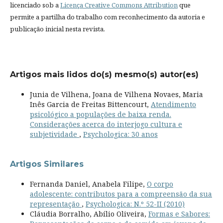
licenciado sob a
Licença Creative Commons Attribution
que
permite a partilha do trabalho com reconhecimento da autoria e
publicação inicial nesta revista.
Artigos mais lidos do(s) mesmo(s) autor(es)
Junia de Vilhena, Joana de Vilhena Novaes, Maria
Inês Garcia de Freitas Bittencourt,
Atendimento
psicológico a populações de baixa renda.
Considerações acerca do interjogo cultura e
subjetividade
,
Psychologica: 30 anos
Artigos Similares
Fernanda Daniel, Anabela Filipe,
O corpo
adolescente: contributos para a compreensão da sua
representação
,
Psychologica: N.º 52-II (2010)
Cláudia Borralho, Abílio Oliveira,
Formas e Sabores: