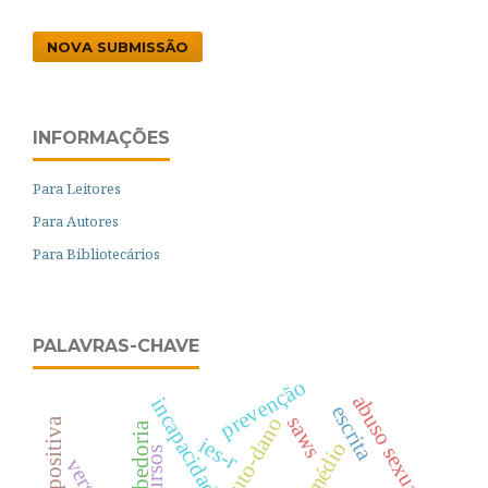
NOVA SUBMISSÃO
INFORMAÇÕES
Para Leitores
Para Autores
Para Bibliotecários
PALAVRAS-CHAVE
prevenção
abuso sexual
incapacidade
escrita
saws
auto-dano
sabedoria
ies-r