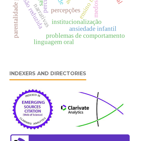
parentalidade positiva
ensino médio
percursos
versão reduzida
medos
narrativas
percepções
institucionalização
ansiedade infantil
problemas de comportamento
linguagem oral
INDEXERS AND DIRECTORIES