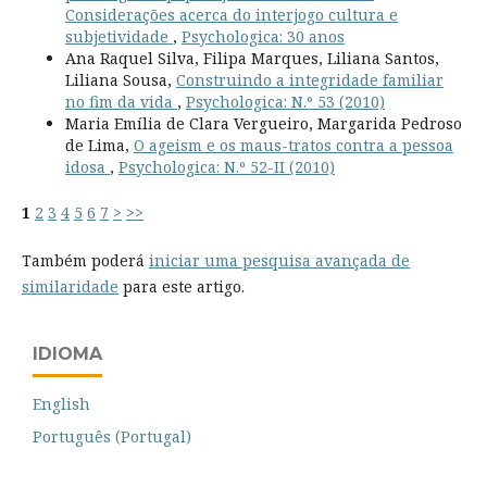
Considerações acerca do interjogo cultura e
subjetividade
,
Psychologica: 30 anos
Ana Raquel Silva, Filipa Marques, Liliana Santos,
Liliana Sousa,
Construindo a integridade familiar
no fim da vida
,
Psychologica: N.º 53 (2010)
Maria Emília de Clara Vergueiro, Margarida Pedroso
de Lima,
O ageism e os maus-tratos contra a pessoa
idosa
,
Psychologica: N.º 52-II (2010)
1
2
3
4
5
6
7
>
>>
Também poderá
iniciar uma pesquisa avançada de
similaridade
para este artigo.
IDIOMA
English
Português (Portugal)