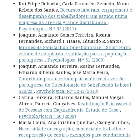
Rui Filipe Rebocho, Carla Santarém Semedo, Nuno
Rebelo dos Santos,
Recursos laborais, engagement e
desempenho dos trabalhadores: Um estudo numa
empresa da área da grande distribuição
,
Psychologica: N.º 55 (2011)
Joaquim Armando Gomes Ferreira, Rosina
Fernandes, Richard F. Haase, Eduardo R. Santos,
Minnesota Satisfaction Questionnaire “ Short Form:
estudo de adaptação e validação para a população
portuguesa
,
Psychologica: N.º 51 (2009)
Joaquim Armando Ferreira, Rosina Fernandes,
Eduardo Ribeiro Santos, José Maria Peiró,
Contributo para o estudo psicométrico da versão
portuguesa do Cuestionario de Satisfacción Laboral
S20/23
,
Psychologica: N.º 52-II (2010)
Carina Teixeira, Eduardo Santos, Manuel Viegas
Abreu, Patrícia Gonçalves,
Reabilitação Psicossocial
de Pessoas com Esquizofrenia: Estudo de Caso
,
Psychologica: N.º 50 (2009)
Marta Couto, Ana Cristina Quelhas, Csongor Juhos,
Necessidade de cognição, memória de trabalho e
recuperação de contra-exemplos para condicionais