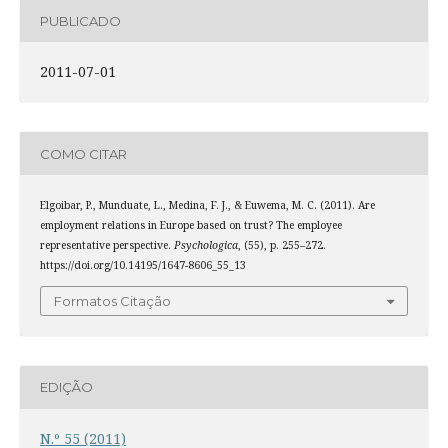
PUBLICADO
2011-07-01
COMO CITAR
Elgoibar, P., Munduate, L., Medina, F. J., & Euwema, M. C. (2011). Are
employment relations in Europe based on trust? The employee
representative perspective.
Psychologica
, (55), p. 255–272.
https://doi.org/10.14195/1647-8606_55_13
Formatos Citação
EDIÇÃO
N.º 55 (2011)