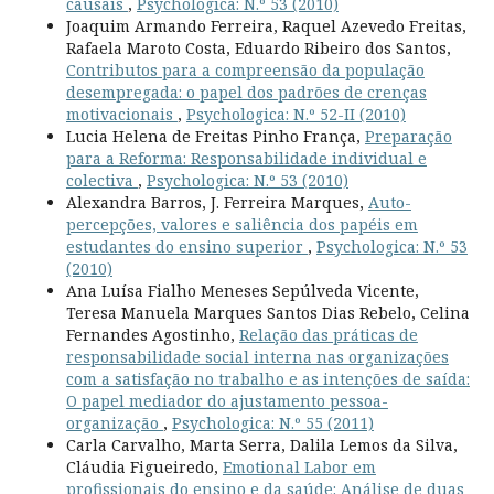
causais
,
Psychologica: N.º 53 (2010)
Joaquim Armando Ferreira, Raquel Azevedo Freitas,
Rafaela Maroto Costa, Eduardo Ribeiro dos Santos,
Contributos para a compreensão da população
desempregada: o papel dos padrões de crenças
motivacionais
,
Psychologica: N.º 52-II (2010)
Lucia Helena de Freitas Pinho França,
Preparação
para a Reforma: Responsabilidade individual e
colectiva
,
Psychologica: N.º 53 (2010)
Alexandra Barros, J. Ferreira Marques,
Auto-
percepções, valores e saliência dos papéis em
estudantes do ensino superior
,
Psychologica: N.º 53
(2010)
Ana Luísa Fialho Meneses Sepúlveda Vicente,
Teresa Manuela Marques Santos Dias Rebelo, Celina
Fernandes Agostinho,
Relação das práticas de
responsabilidade social interna nas organizações
com a satisfação no trabalho e as intenções de saída:
O papel mediador do ajustamento pessoa-
organização
,
Psychologica: N.º 55 (2011)
Carla Carvalho, Marta Serra, Dalila Lemos da Silva,
Cláudia Figueiredo,
Emotional Labor em
profissionais do ensino e da saúde: Análise de duas