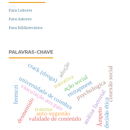
Para Leitores
Para Autores
Para Bibliotecários
PALAVRAS-CHAVE
adoção
crack (droga)
conexão social
narrativa
ação social
universidade de coimbra
entrapment
psychologica
vinculação aos pais
ferenczi
análise factorial
desmentido
decisão ética
trauma
Ãmpeto
auto-sugestão
validade de conteúdo