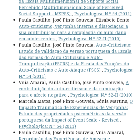
da Escala Multidimensional de Suporte Social
Percebido (Multidimensional Scale of Perceived
Social Support - MSPSS)
,
Psychologica: N.º 54 (2011)
Paula Castilho, José Pinto Gouveia, Elisabete Bento,
Auto-criticismo, vergonha interna e dissociação: a
sua contribuição para a patoplastia do auto-dano
em adolescentes
,
Psychologica: N.º 52-II (2010)
Paula Castilho, José Pinto Gouveia,
Auto-Criticismo:
Estudo de validação da versão portuguesa da Escala
das Formas do Auto-Criticismo e Auto-
Tranquilização (FSCRS) e da Escala das Funções do
Auto-Criticismo e Auto-Ataque (FSCS)
,
Psychologica:
N.º 54 (2011)
Vnia Amaral, Paula Castilho, José Pinto Gouveia,
A
contribuição do auto-criticismo e da ruminação
para o afecto negativo
,
Psychologica: N.º 52-II (2010)
Marcela Matos, José Pinto-Gouveia, Sónia Martins,
O
Impacto Traumático de Experiências de Vergonha:
Estudo das propriedades psicométricas da versão
portuguesa da Impact of Event Scale - Revised
,
Psychologica: N.º 54 (2011)
Paula Castilho, José Pinto Gouveia, Vnia Amaral,
Recordação das Experiências de Ameaça e