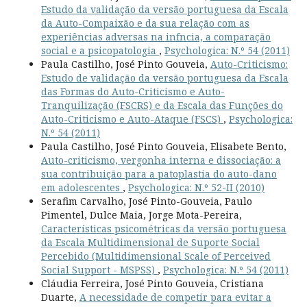
Estudo da validação da versão portuguesa da Escala
da Auto-Compaixão e da sua relação com as
experiências adversas na infncia, a comparação
social e a psicopatologia
,
Psychologica: N.º 54 (2011)
Paula Castilho, José Pinto Gouveia,
Auto-Criticismo:
Estudo de validação da versão portuguesa da Escala
das Formas do Auto-Criticismo e Auto-
Tranquilização (FSCRS) e da Escala das Funções do
Auto-Criticismo e Auto-Ataque (FSCS)
,
Psychologica:
N.º 54 (2011)
Paula Castilho, José Pinto Gouveia, Elisabete Bento,
Auto-criticismo, vergonha interna e dissociação: a
sua contribuição para a patoplastia do auto-dano
em adolescentes
,
Psychologica: N.º 52-II (2010)
Serafim Carvalho, José Pinto-Gouveia, Paulo
Pimentel, Dulce Maia, Jorge Mota-Pereira,
Características psicométricas da versão portuguesa
da Escala Multidimensional de Suporte Social
Percebido (Multidimensional Scale of Perceived
Social Support - MSPSS)
,
Psychologica: N.º 54 (2011)
Cláudia Ferreira, José Pinto Gouveia, Cristiana
Duarte,
A necessidade de competir para evitar a