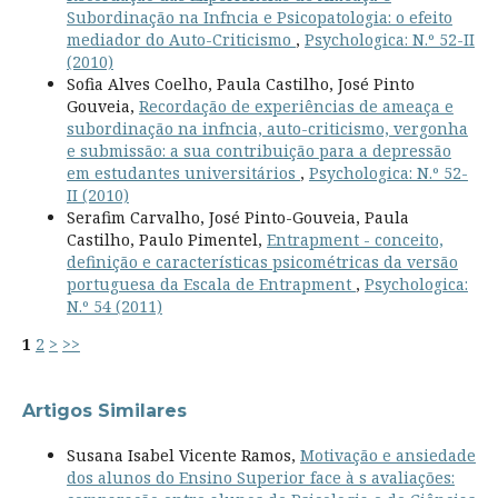
Subordinação na Infncia e Psicopatologia: o efeito
mediador do Auto-Criticismo
,
Psychologica: N.º 52-II
(2010)
Sofia Alves Coelho, Paula Castilho, José Pinto
Gouveia,
Recordação de experiências de ameaça e
subordinação na infncia, auto-criticismo, vergonha
e submissão: a sua contribuição para a depressão
em estudantes universitários
,
Psychologica: N.º 52-
II (2010)
Serafim Carvalho, José Pinto-Gouveia, Paula
Castilho, Paulo Pimentel,
Entrapment - conceito,
definição e características psicométricas da versão
portuguesa da Escala de Entrapment
,
Psychologica:
N.º 54 (2011)
1
2
>
>>
Artigos Similares
Susana Isabel Vicente Ramos,
Motivação e ansiedade
dos alunos do Ensino Superior face à s avaliações: