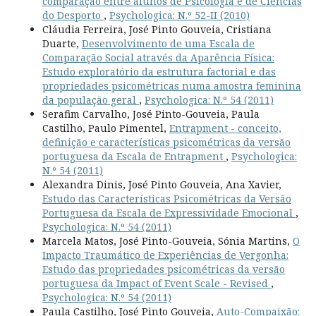
comparação entre alunos de Psicologia e de Ciências
do Desporto
,
Psychologica: N.º 52-II (2010)
Cláudia Ferreira, José Pinto Gouveia, Cristiana
Duarte,
Desenvolvimento de uma Escala de
Comparação Social através da Aparência Física:
Estudo exploratório da estrutura factorial e das
propriedades psicométricas numa amostra feminina
da população geral
,
Psychologica: N.º 54 (2011)
Serafim Carvalho, José Pinto-Gouveia, Paula
Castilho, Paulo Pimentel,
Entrapment - conceito,
definição e características psicométricas da versão
portuguesa da Escala de Entrapment
,
Psychologica:
N.º 54 (2011)
Alexandra Dinis, José Pinto Gouveia, Ana Xavier,
Estudo das Características Psicométricas da Versão
Portuguesa da Escala de Expressividade Emocional
,
Psychologica: N.º 54 (2011)
Marcela Matos, José Pinto-Gouveia, Sónia Martins,
O
Impacto Traumático de Experiências de Vergonha:
Estudo das propriedades psicométricas da versão
portuguesa da Impact of Event Scale - Revised
,
Psychologica: N.º 54 (2011)
Paula Castilho, José Pinto Gouveia,
Auto-Compaixão: